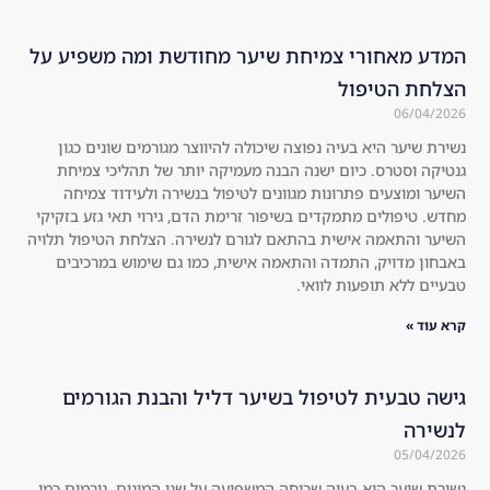
om
the 
me
hai
המדע מאחורי צמיחת שיער מחודשת ומה משפיע על
nd 
r 
הצלחת הטיפול
to 
are 
06/04/2026
eve
no 
ryo
lon
נשירת שיער היא בעיה נפוצה שיכולה להיווצר מגורמים שונים כגון
גנטיקה וסטרס. כיום ישנה הבנה מעמיקה יותר של תהליכי צמיחת
ne!
ger 
השיער ומוצעים פתרונות מגוונים לטיפול בנשירה ולעידוד צמיחה
!! 
visi
מחדש. טיפולים מתמקדים בשיפור זרימת הדם, גירוי תאי גזע בזקיקי
Swi
ble 
השיער והתאמה אישית בהתאם לגורם לנשירה. הצלחת הטיפול תלויה
tch 
at 
באבחון מדויק, התמדה והתאמה אישית, כמו גם שימוש במרכיבים
to 
all, 
טבעיים ללא תופעות לוואי.
a 
the
קרא עוד »
nat
re 
ura
is 
l 
no 
גישה טבעית לטיפול בשיער דליל והבנת הגורמים
roo
she
לנשירה
t 
ddi
05/04/2026
sha
ng 
נשירת שיער היא בעיה שכיחה המשפיעה על שני המינים. גורמים כמו