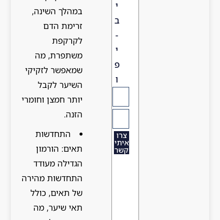
י
במהלך השינה,
ב
זרימת הדם
-
לקרקפת
י
משתפרת, מה
פ
שמאפשר לזקיקי
ו
השיער לקבל
יותר חמצן וחומרי
הזנה.
התחדשות
צרו
איתי
תאים: הורמון
קשר
הגדילה מעודד
התחדשות מהירה
של תאים, כולל
תאי שיער, מה