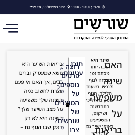
לתוכן
א'-ה' ; 10:00 - 18:00
רחוב החשמל 18, תל אביב
שינה היא
האם
תוכן
בריאות השיער היא
2
רוצה
הרבה יותר
עניינים
נושא שמעסיק גברים
מסתם זמן
2
פרטים
שינה
מנוחה לגוף
רבים, אך האם אי פעם
/
נוספים
ולנפש. בשעות
עצרת לחשוב כמה
0
על
הלילה, הגוף
משפיעה
השינה שלך משפיעה
עוסק בתהליכי
9
המוצרים
התחדשות
על מצב השיער שלך?
/
של
על
ושיקום,
השינה היא לא רק
2
שורשים?
המשפיעים
באופן ישיר גם
הזמן שבו הגוף נח –
בריאות
0
צרו
על זקיקי