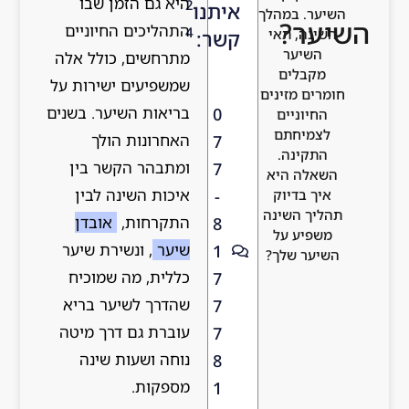
היא גם הזמן שבו
2
איתנו
השיער. במהלך
השיער?
התהליכים החיוניים
4
השינה, תאי
קשר:
השיער
מתרחשים, כולל אלה
מקבלים
שמשפיעים ישירות על
חומרים מזינים
בריאות השיער. בשנים
0
החיוניים
לצמיחתם
האחרונות הולך
7
התקינה.
ומתבהר הקשר בין
7
השאלה היא
איכות השינה לבין
-
איך בדיוק
תהליך השינה
התקרחות,
אובדן
8
משפיע על
שיער
, ונשירת שיער
1
השיער שלך?
כללית, מה שמוכיח
7
שהדרך לשיער בריא
7
עוברת גם דרך מיטה
7
נוחה ושעות שינה
8
מספקות.
1