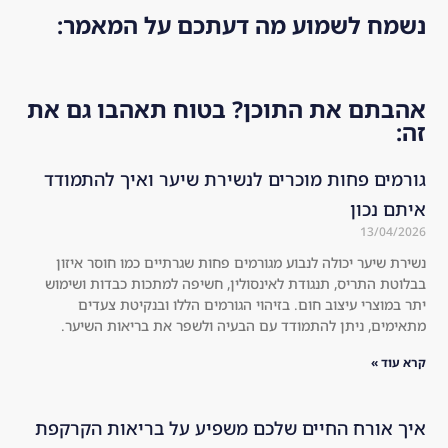
he
bit 
me
נשמח לשמוע מה דעתכם על המאמר:
alt
ab
nd
hie
out 
ed!
r 
the 
אהבתם את התוכן? בטוח תאהבו גם את
an
co
זה:
d 
mp
str
any
גורמים פחות מוכרים לנשירת שיער ואיך להתמודד
on
. I 
איתם נכון
ger 
dec
13/04/2026
co
ide
נשירת שיער יכולה לנבוע מגורמים פחות שגרתיים כמו חוסר איזון
mp
d 
בבלוטת התריס, תנגודת לאינסולין, חשיפה למתכות כבדות ושימוש
are
to 
יתר במוצרי עיצוב חום. בזיהוי הגורמים הללו ובנקיטת צעדים
d 
try 
מתאימים, ניתן להתמודד עם הבעיה ולשפר את בריאות השיער.
to 
the 
the 
kit 
קרא עוד »
usu
an
al 
d I 
איך אורח החיים שלכם משפיע על בריאות הקרקפת
sha
wa