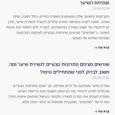
וצמיחת השיער
mp
s 
12/04/2026
oos
sur
, 
pri
הקרקפת והשיער שלכן מושפעים מאורח החיים, כולל תזונה, מתח
ושינה. תזונה לקויה והורמוני סטרס עלולים להוביל לנשירת שיער, ולכן
an
sed 
יש להקפיד על תזונה עשירה בוויטמינים, להוריד לחץ ולשפר את איכות
d 
tha
השינה. ב"שורשים" מציעים פתרונות טבעיים לשיקום הקרקפת
I'm 
t it 
וצמיחה מחדש של השיער.
not 
wo
קרא עוד »
on
rke
e 
d 
to 
am
שורשים מציגים פתרונות טבעיים לנשירת שיער ומה
jus
azi
חשוב לבדוק לפני שמתחילים טיפול
t 
ngl
09/04/2026
ind
y.
נשירת שיער משפיעה על רבים מאיתנו, אך ישנם פתרונות טבעיים
ulg
Th
שיכולים לסייע להחזיר את הביטחון העצמי ואת בריאות השיער.
e. 
e 
מומלץ לאבחן את הגורם לנשירה ולבחור בטיפול מותאם אישית ויעיל,
Hig
hol
כמו זה של "שורשים", שמבטיח תוצאות או החזר כספי מלא.
hly 
es 
rec
in 
קרא עוד »