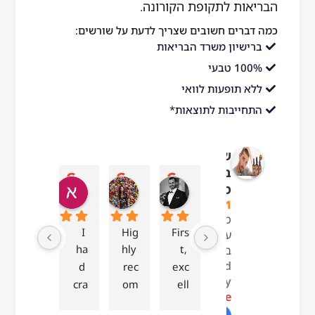
הבריאות לתקופת הקורונה.
כמה דברים חשובים שצריך לדעת על שורשים:
ברישיון משרד הבריאות
100% טבעי
ללא תופעות לוואי
התחייבות לתוצאות*
שורשים
בריאות
עדן בן עזרא
adi ben hamo
אושר בטיטו
i
מהטבע
l 23
09:24 19 Sep 23
04:54 22 Sep 23
13:57 01 Oct 23
4.1
מבוסס
frie
I 
Hig
Firs
על 130
nds 
ha
hly 
t, 
ביקורות
powered
It 
d 
rec
exc
by
is 
cra
om
ell
G
o
o
g
l
e
im
zy 
me
ent 
review us on