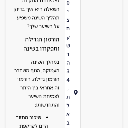
לצמיחתם התקינה.
0
השאלה היא איך בדיוק
י
תהליך השינה משפיע
צ
על השיער שלך?
ח
ק
הורמון הגדילה
ש
ותפקודו בשינה
ד
במהלך השינה
ה
העמוקה, הגוף משחרר
3
הורמון גדילה. הורמון
4
זה אחראי בין היתר
,
לצמיחת השיער
ת
והתחדשותו:
ל
א
שיפור מחזור
ב
הדם לקרקפת: