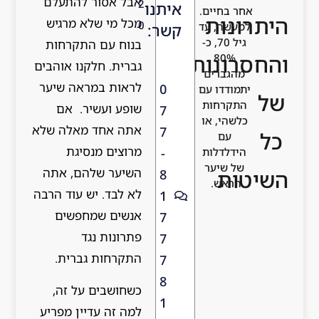
אבל אסור להתעלם
2
איתנו
אחר בחיים.
היתרונות
מכל מי שלא מרגיש
0
למעשה, עד
קשר:
גיל 70, כ-
בנוח עם התקרחות
והחסרונות
80%
גברית. חלקנו אוהבים
מהגברים
לראות במראה שיער
0
יתמודדו עם
של
התקרחות
שופע ועשיר. אם
7
כלשהי, או
אתה אחד מאלה שלא
7
כל
עם
מרוצים מנסיגת
הידלדלות
-
של שיער
השיער שלהם, אתה
השיטות
8
הראש.
לא לבד. יש עוד הרבה
1
אנשים שמחפשים
7
פתרונות נגד
7
התקרחות גברית.
7
8
כשחושבים על זה,
1
למה זה עדיין מפריע