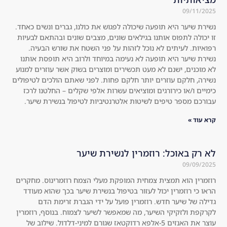
ger 
dec
09/11/2025
co
ide
נשירת שיער היא תופעה שיכולה לפגוש את כולנו, גברים ונשים כאחד.
mp
d 
זו יכולה לתפוס אותנו בגילאים שונים, מצבים שונים ובהתאם לבעיות
are
to 
רפואיות. לעיתים לא נוכל לזהות על פני השטח את שורש הבעיה.
d 
try 
נשירת שיער היא תופעה לא נעימה במיוחד ולרוב היא תופסת אותנו
to 
the 
לא מוכנים, ישנם לא מעט תכשירים ומוצרים בשוק אשר עוזרים למנוע
the 
kit 
נשירה, חלקם עוזרים יותר חלקם פחות. לפני שאתם הולכים לטיפולים
usu
an
כימיים ו/או כירורגים ומוציאים עשרות אלפי שקלים – החלטנו לרכז
עבורכם מספר טיפים לשיטות אלטרנטיביות לטיפול בנשירת שיער.
al 
d I 
sha
wa
קרא עוד »
mp
s 
oos
sur
לא רק באוכל: רוזמרין לנשירת שיער
, 
pri
09/09/2025
an
sed 
d 
tha
רוזמרין הוא תמצית צמחית המופקת מעלי הצמח רוזמרינוס. מחקרים
I'm 
t it 
הראו כי רוזמרין יכול לעזור בטיפול בנשירת שיער בכך שהוא מעודד
גדילה של שיער חדש. רוזמרין פועל על ידי הגברת זרימת הדם
not 
wo
לקרקפת ולזקיקי השיער, מה שמאפשר לשיער לצמוח. בנוסף, רוזמרין
on
rke
עוצר את האנזים 5-אלפא רדוקטאז שגורם למיני-דלדול. שילוב של