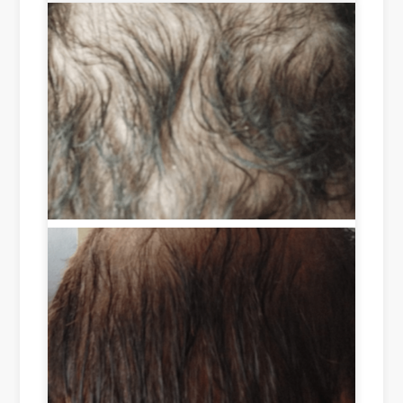
s in 
wit
she
a 
ho
ddi
sho
ut 
ng 
rt 
suc
an
tim
ces
d 
e 
s, I 
als
of 
sa
o 
les
w 
hel
s 
an 
pin
tha
adv
g 
n 
erti
to 
tw
se
enc
o 
me
our
we
nt 
ag
eks 
of 
e 
are 
Ro
gro
sim
ots 
wt
ply 
on 
h 