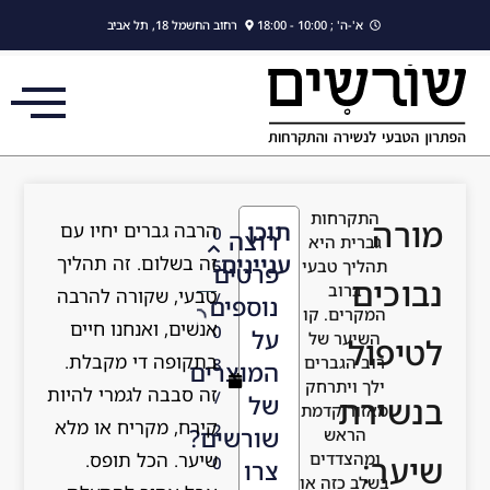
לתוכן
א'-ה' ; 10:00 - 18:00
רחוב החשמל 18, תל אביב
התקרחות
מורה
תוכן
הרבה גברים יחיו עם
0
רוצה
גברית היא
עניינים
זה בשלום. זה תהליך
תהליך טבעי
5
פרטים
נבוכים
ברוב
טבעי, שקורה להרבה
/
נוספים
המקרים. קו
אנשים, ואנחנו חיים
0
על
השיער של
לטיפול
בתקופה די מקבלת.
רוב הגברים
8
המוצרים
ילך ויתרחק
זה סבבה לגמרי להיות
/
של
בנשירת
מאזור קדמת
קירח, מקריח או מלא
2
שורשים?
הראש
שיער. הכל תופס.
ומהצדדים
שיער:
0
צרו
בשלב כזה או