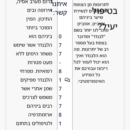
דרום מערב אסיה,
2
איתנו
לתרופות מן הצומח
בטיפול
אירופה ובים
1
המשמשים לנשירת
קשר:
שיער ביניהם
התיכון. המין
יעיל?
אזוביון. אזוביון
המוכר ביותר
מוכר לנו יותר בשם
0
ביניהם הוא
"לבנדר" ומדובר
בצמח בעל מספר
7
הלבנדר אשר שימש
רב של יתרונות. מה
7
משחר הימים ללא
הוא הלבנדר ואיך
-
הוא יכול לעזור לנו?
מעט מטרות
ריכזנו עבורכם את
8
רפואיות. מפרחי
כל המידע
1
הלבנדר מפיקים
האינפורמטיבי.
7
שמן אתרי אשר
7
משמש לצרכים
7
רבים ביניהם
8
ארומתרפיה
1
ולטיפולים בתחום