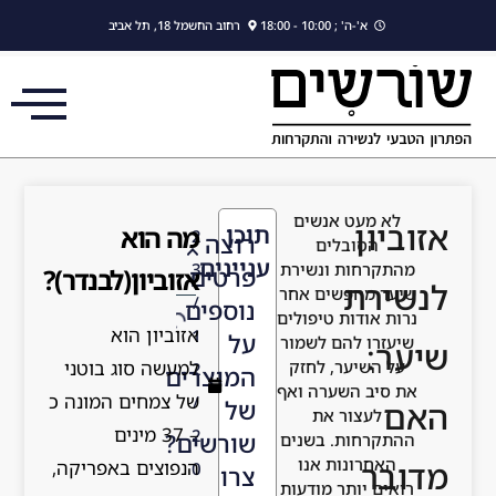
לתוכן
א'-ה' ; 10:00 - 18:00
רחוב החשמל 18, תל אביב
לא מעט אנשים
אזוביון
תוכן
מה הוא
2
רוצה
הסובלים
עניינים
מהתקרחות ונשירת
3
פרטים
אזוביון(לבנדר)?
לנשירת
שיער מחפשים אחר
/
נוספים
נרות אודות טיפולים
אזוביון הוא
1
על
שיעזרו להם לשמור
שיער:
על השיער, לחזק
למעשה סוג בוטני
2
המוצרים
את סיב השערה ואף
של צמחים המונה כ
/
של
האם
לעצור את
– 37 מינים
2
שורשים?
ההתקרחות. בשנים
האחרונות אנו
מדובר
הנפוצים באפריקה,
0
צרו
רואים יותר מודעות