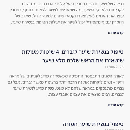
גדילה של שיער חדש. רוזמרין פועל על ידי הגברת זרימת הדם
not 
wo
לקרקפת ולזקיקי השיער, מה שמאפשר לשיער לצמוח. בנוסף, רוזמרין
on
rke
עוצר את האנזים 5-אלפא רדוקטאז שגורם למיני-דלדול. שילוב של
e 
d 
רוזמרין עם מינוקסידיל יכול לשפר את יעילות הטיפול בנשירת שיער.
to 
am
קרא עוד »
jus
azi
t 
ngl
ind
y.
טיפול בנשירת שיער לגברים: 4 שיטות מעולות
ulg
Th
שישאירו את הראש שלכם מלא שיער
e. 
e 
11/08/2025
Hig
hol
לאורך השנים התבססה התפיסה שכאשר זה מגיע לעניינים של מראה
hly 
es 
ויופי – נשים לוקחות את זה הרבה יותר ברצינות מאשר גברים. אבל גם
rec
in 
גברים מתעסקים במראה שלהם לא מעט. כשזה מגיע לנשירת שיער
om
the 
לגברים, רבים מוצאים את עצמם אובדי עצות.
me
hai
nd 
r 
קרא עוד »
to 
are 
eve
no 
טיפול בנשירת שיער חמורה
ryo
lon