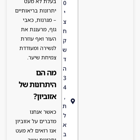
בעלת לא מעט
0
יתרונות בריאותיים
י
– מגרנות, כאבי
צ
גוף, מרעננת את
ח
העור ואף עוזרת
ק
לנשירה ומעודדת
ש
צמיחת שיער.
ד
ה
מה הם
3
היתרונות של
4
אזוביון?
,
ת
כאשר אנחנו
ל
מדברים על אזוביון
א
אנו רואים לא מעט
ב
יתרונות אשר