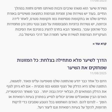
11/08/2025
ne!
ger 
נשירת שיער הוא משהו שרבים ורבות מאיתנו חווים וחוות במהלך
!! 
visi
החיים. בעוד יש נשירות שהן זמניות ונגרמות כתוצאה משינויים באורח
Swi
ble 
החיים שלנו או בתקופות מסוימות כמו תקופות סטרס, לאחר לידה
tch 
at 
וכדומה, יש נשירות כרוניות המבוססות על מצב גנטי נתון והן מחמירות
to 
all, 
ככל שהזמן עובר. במאמר הבא בחרנו להציג בפניכם את הסיבות
a 
the
העיקריות הגורמות לנשירת שיער חמורה ועל דרכי הטיפול בה.
nat
re 
קרא עוד »
ura
is 
l 
no 
roo
she
הדרך לשיער מלא מתחילה בצלחת: כל המזונות
t 
ddi
שמחזקים את השיער
sha
ng 
11/08/2025
mp
at 
היום כל אחד כבר יודע שהתזונה שלנו משפיעה עלינו מאוד. למעשה,
oo!
all 
התזונה שלנו היא הדלק של הגוף וממש כמו מכונית – אם לא ניתן לגוף
!! 
an
את הדלק המתאים לו, הבלאי יהיה גבוה יותר. כבר משחר ההיסטוריה,
You 
d 
האדם הבין שמאכלים שונים יכולים לסייע בפתרון בעיות רפואיות או
will 
the 
הפוך – לגרום להם. האדם השתמש בכל הטבע שסביבו כדי לרקוח
תרופות, להקל על בעיות רפואיות וגם ליצור רעל.
see 
hai