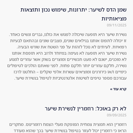
str
any
שמן הדס לשיער: יתרונות, שימוש נכון ותוצאות
on
. I 
מציאותיות
ger 
dec
09/11/2025
co
ide
נשירת שיער היא תופעה שיכולה לפגוש את כולנו, גברים ונשים כאחד.
mp
d 
זו יכולה לתפוס אותנו בגילאים שונים, מצבים שונים ובהתאם לבעיות
are
to 
רפואיות. לעיתים לא נוכל לזהות על פני השטח את שורש הבעיה.
d 
try 
נשירת שיער היא תופעה לא נעימה במיוחד ולרוב היא תופסת אותנו
to 
the 
לא מוכנים, ישנם לא מעט תכשירים ומוצרים בשוק אשר עוזרים למנוע
the 
kit 
נשירה, חלקם עוזרים יותר חלקם פחות. לפני שאתם הולכים לטיפולים
usu
an
כימיים ו/או כירורגים ומוציאים עשרות אלפי שקלים – החלטנו לרכז
עבורכם מספר טיפים לשיטות אלטרנטיביות לטיפול בנשירת שיער.
al 
d I 
sha
wa
קרא עוד »
mp
s 
oos
sur
לא רק באוכל: רוזמרין לנשירת שיער
, 
pri
09/09/2025
an
sed 
d 
tha
רוזמרין הוא תמצית צמחית המופקת מעלי הצמח רוזמרינוס. מחקרים
I'm 
t it 
הראו כי רוזמרין יכול לעזור בטיפול בנשירת שיער בכך שהוא מעודד