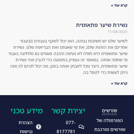
the 
r 
קרא עוד »
res
loo
ult
ks 
נשירת שיער פתאומית
s 
mu
11/08/2025
for 
ch 
you
thi
לשיער שלנו יש חשיבות גבוהה, הוא יכול לשקף בעבורנו (ובעבור
rse
cke
אחרים) את הזהות שלנו, את מי שאנחנו ואת הבריאות שלנו. נשירת
שיער פתאומית היא חוויה לא נעימה והרבה פעמים גם מלחיצה בעבור
lf!
r 
מי שחווה אותה. במאמר זה נעמיק בתופעה כדי להבין מהי נשירת
an
שיער פתאומית, כיצד נוכל לאבחן אותה בזמן, מה יכול לגרום לה ומה
d 
ניתן לעשות כדי לטפל בה.
he
קרא עוד »
alt
hie
r.
I 
יצירת קשר
מידע טכני
hig
הפורמולה של
hly 
077-
הצהרת
rec
שורשים מורכבת
8177781
נגישות