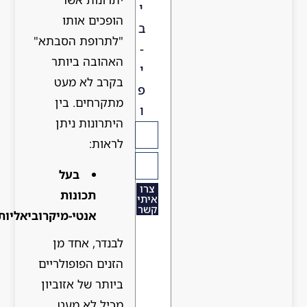
י
הופכים אותו
ב
"לתרופת הסבתא"
-
האהובה ביותר
י
בקרב לא מעט
פ
מתקרחים. בין
ו
היתרונות ניתן
לראות:
בעל
צרו
תכונות
איתי
קשר
אנטי-מיקרוביאליות
לבנדר, אחד מן
הזנים הפופולריים
ביותר של אזוביון
מכיל לא מעט