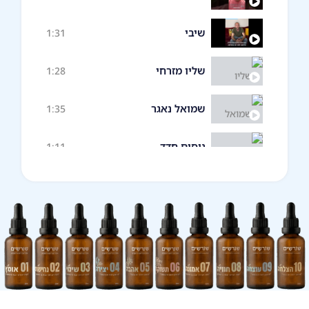
שיבי
1:31
שליו מזרחי
1:28
שמואל נאגר
1:35
ניסים חדד
1:11
יאיר
1:33
דודי
1:26
טל
1:09
עדן
1:16