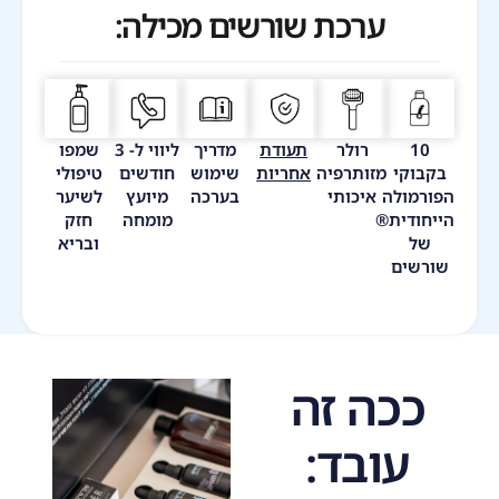
ערכת שורשים מכילה:
10
רולר
תעודת
מדריך
ליווי ל- 3
שמפו
בקבוקי
מזותרפיה
אחריות
שימוש
חודשים
טיפולי
הפורמולה
איכותי
בערכה
מיועץ
לשיער
הייחודית®
מומחה
חזק
של
ובריא
שורשים
ככה זה
עובד: