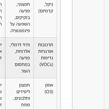
ניקל,
חמצוני,
השיער,
קדמיום)
פגיעה
האצת
בזקיקים,
תהליך
השפעה על
ההזדקנות.
פיגמנטציה.
תרכובות
גירוי דרמלי,
יובש, גירוד,
אורגניות
אלרגיות,
אדמומיות,
נדיפות
פגיעה
דרמטיטיס.
(VOCs)
במחסום
העור.
אוזון
חמצון
יובש,
(O3)
ליפידים
שבירות
וחלבונים,
שיער,
מתח
דהיית צבע,