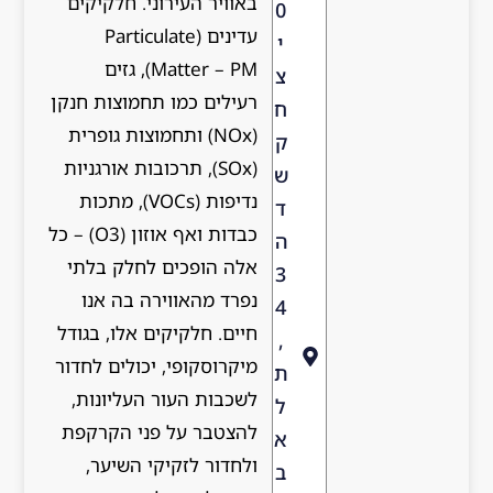
באוויר העירוני. חלקיקים
0
עדינים (Particulate
י
Matter – PM), גזים
צ
רעילים כמו תחמוצות חנקן
ח
(NOx) ותחמוצות גופרית
ק
(SOx), תרכובות אורגניות
ש
נדיפות (VOCs), מתכות
ד
כבדות ואף אוזון (O3) – כל
ה
אלה הופכים לחלק בלתי
3
נפרד מהאווירה בה אנו
4
חיים. חלקיקים אלו, בגודל
,
מיקרוסקופי, יכולים לחדור
ת
לשכבות העור העליונות,
ל
להצטבר על פני הקרקפת
א
ולחדור לזקיקי השיער,
ב