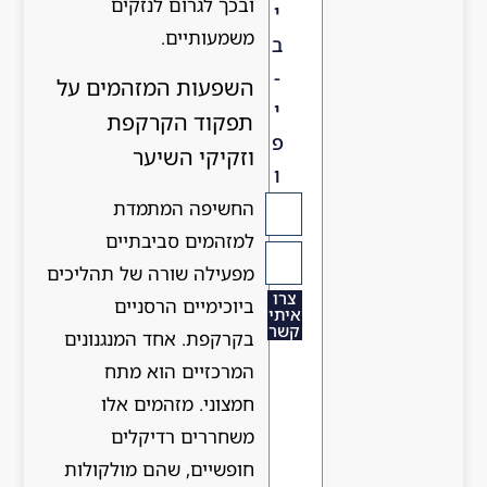
ובכך לגרום לנזקים
י
משמעותיים.
ב
-
השפעות המזהמים על
י
תפקוד הקרקפת
פ
וזקיקי השיער
ו
החשיפה המתמדת
למזהמים סביבתיים
מפעילה שורה של תהליכים
צרו
ביוכימיים הרסניים
איתי
קשר
בקרקפת. אחד המנגנונים
המרכזיים הוא מתח
חמצוני. מזהמים אלו
משחררים רדיקלים
חופשיים, שהם מולקולות