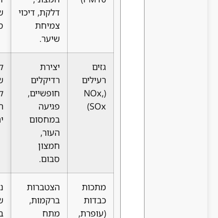
דלקת, דיכוי
שיער, גירוי,
צמיחת
סבוריאה.
שיער.
גזים
יצירת
קרקפת
רעילים
רדיקלים
שמנונית,
(NOx,
חופשיים,
קשקשים,
SOx)
פגיעה
רגישות
במחסום
יתר, גירוד.
העור,
חמצון
סבום.
מתכות
הצטברות
נשירת
כבדות
ברקמות,
שיער, שינוי
(עופרת,
מתח
בצבע