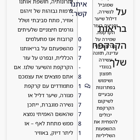
יתרונותיה, חושפת אותנו
2
איתנו
מוביל
לרמות גבוהות של זיהום
5
שירה,
קשר:
ול שיער
אוויר, מתח סביבתי ושלל
ות
יעה בעור
גורמים חיצוניים שלעיתים
רקפת.
קרובות אנו מתעלמים
0
ירה על
קפת
ת ניקוי
מהשפעתם על בריאותנו
7
ה, תזונה
הכללית, ובפרט על עור
7
שירה
הקרקפת והשיער שלנו. אם
-
נוגדי
מצון
אתם מוצאים את עצמכם
8
שימוש
מתמודדים עם קרקפת
1
תרונות
בעיים
מגורה, שיער דליל או
7
שיקום
נשירה מוגברת, ייתכן
7
רקפת
שהאשם האמיתי נמצא
7
כולים
חית את
ממש מתחת לאף – או
8
שפעות
ליתר דיוק, באוויר
1
ליליות