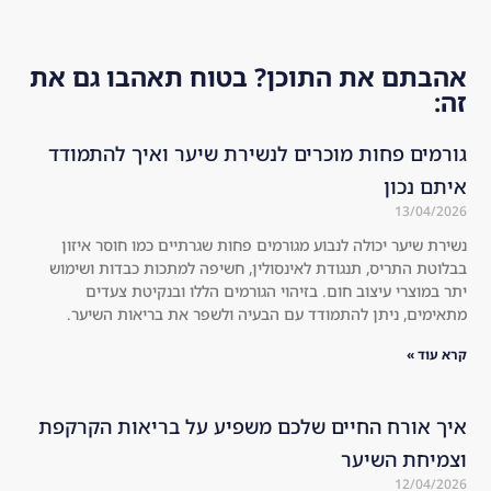
alt
ab
nd
hie
out 
ed!
r 
the 
את התוכן? בטוח תאהבו גם את
an
co
d 
mp
str
any
חות מוכרים לנשירת שיער ואיך להתמודד
on
. I 
ger 
dec
co
ide
יכולה לנבוע מגורמים פחות שגרתיים כמו חוסר איזון
mp
d 
ס, תנגודת לאינסולין, חשיפה למתכות כבדות ושימוש
are
to 
יצוב חום. בזיהוי הגורמים הללו ובנקיטת צעדים
d 
try 
תן להתמודד עם הבעיה ולשפר את בריאות השיער.
to 
the 
the 
kit 
usu
an
al 
d I 
 החיים שלכם משפיע על בריאות הקרקפת
sha
wa
שיער
mp
s 