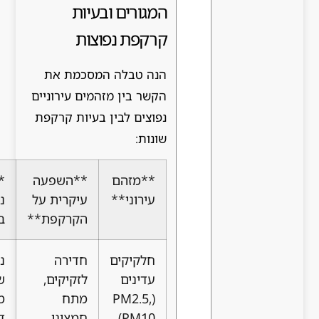
המגורים ובעיות
קרקפת נפוצות
הנה טבלה המסכמת את
הקשר בין מזהמים עירוניים
נפוצים לבין בעיות קרקפת
שונות:
**מזהם
**השפעה
**בעיות
עירוני**
עיקרית על
נפוצות
הקרקפת**
בקרקפת**
חלקיקים
חדירה
נשירת
עדינים
לזקיקים,
שיער
(PM2.5,
מתח
מוגברת,
PM10)
חמצוני,
דילול