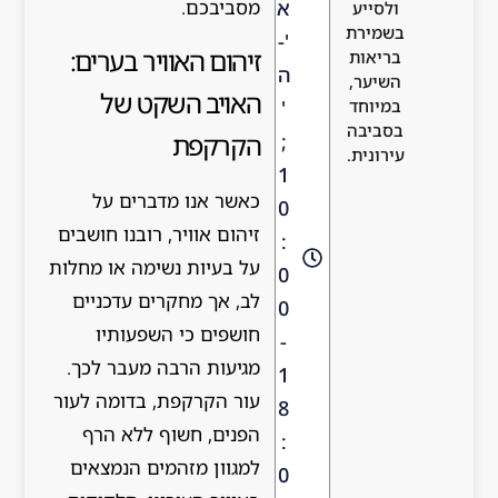
מסביבכם.
א
לסייע
שמירת
'-
זיהום האוויר בערים:
ריאות
ה
שיער,
האויב השקט של
'
מיוחד
סביבה
הקרקפת
;
רונית.
1
כאשר אנו מדברים על
0
זיהום אוויר, רובנו חושבים
:
על בעיות נשימה או מחלות
0
לב, אך מחקרים עדכניים
0
חושפים כי השפעותיו
-
מגיעות הרבה מעבר לכך.
1
עור הקרקפת, בדומה לעור
8
הפנים, חשוף ללא הרף
:
למגוון מזהמים הנמצאים
0