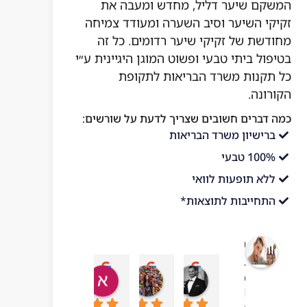
המשקם שיער דליל, מחדש ומעבה את
זקיקי השיער וסיב השערה ומעודד צמיחה
מחודשת של זקיקי שיער רדומים. כל זה
בטיפול ביתי טבעי ופשוט המוגן היגיינית ע״י
כל תקנות משרד הבריאות לתקופת
הקורונה.
כמה דברים חשובים שצריך לדעת על שורשים:
ברישיון משרד הבריאות
100% טבעי
ללא תופעות לוואי
התחייבות לתוצאות*
שורשים
בריאות
עדן בן עזרא
adi ben hamo
אושר בטיטו
mar chai
מהטבע
10:43 06 Jul 23
09:24 19 Sep 23
04:54 22 Sep 23
13:57 01 Oct 23
4.1
מבוסס