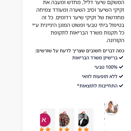
המשקם שיער דליל, מחדש ומעבה את
זקיקי השיער וסיב השערה ומעודד צמיחה
מחודשת של זקיקי שיער רדומים. כל זה
בטיפול ביתי טבעי ופשוט המוגן היגיינית ע״י
כל תקנות משרד הבריאות לתקופת
הקורונה.
כמה דברים חשובים שצריך לדעת על שורשים:
ברישיון משרד הבריאות
100% טבעי
ללא תופעות לוואי
התחייבות לתוצאות*
שורשים
בריאות
עדן בן עזרא
adi ben hamo
אושר בטיטו
mar chai
מהטבע
10:43 06 Jul 23
09:24 19 Sep 23
04:54 22 Sep 23
13:57 01 Oct 23
4.1
מבוסס