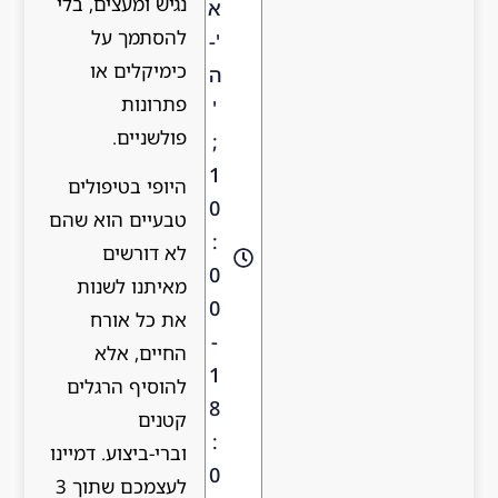
נגיש ומעצים, בלי
א
להסתמך על
'-
כימיקלים או
ה
פתרונות
'
פולשניים.
;
1
היופי בטיפולים
0
טבעיים הוא שהם
:
לא דורשים
0
מאיתנו לשנות
0
את כל אורח
-
החיים, אלא
1
להוסיף הרגלים
8
קטנים
:
וברי-ביצוע. דמיינו
0
לעצמכם שתוך 3