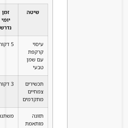
שיטה
זמן
קלות
יעילות
יומי
שימוש
מדווחת
נדרש
עיסוי
5 דקות
גבוהה
בינונית-גבוהה
קרקפת
עם שמן
טבעי
תכשירים
3 דקות
גבוהה
גבוהה
צמחיים
מאוד
מתקדמים
תזונה
משתנה
בינונית
בינונית
מותאמת