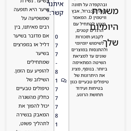
בשיער. נשירת
2
יתנו
שיער היא תופעה
5
שר:
שמשפיעה על
רבים מאיתנו, בין
אם מדובר בשיער
0
דליל או במפרצים
7
בשיער
7
שמתחילים
-
להופיע עם הזמן.
8
השילוב של
1
טיפולים טבעיים
7
כחלק מהשגרה
7
יכול להפוך את
7
המאבק בנשירה
8
לתהליך פשוט,
1