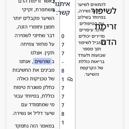
כאשר זרימת הדם
2
איתנו
להתאים לשיער
לשיפור
משתפרת, זקיקי
6
דליל או נשירה,
קשר:
במיוחד בשילוב
השיער מקבלים יותר
זרימת
עם הטיפולים
חמצן וחומרי הזנה,
שלנו. עיסויים
דבר שחיוני לשמירה
0
סדירים יכולים
הדם
להוביל לשיפור
על מחזור צמיחה
7
תוך מספר
תקין. אצלנו
7
שבועות ולעודד
ב
שורשים
, אנחנו
-
בריאות כוללת
של הקרקפת
מבינים את החשיבות
8
והשיער.
של טכניקות כאלה
1
כחלק משגרת טיפוח
7
כוללת, במיוחד עבור
7
מי שמתמודד עם
7
שיער דליל או נשירה.
8
1
במאמר הזה נתמקד