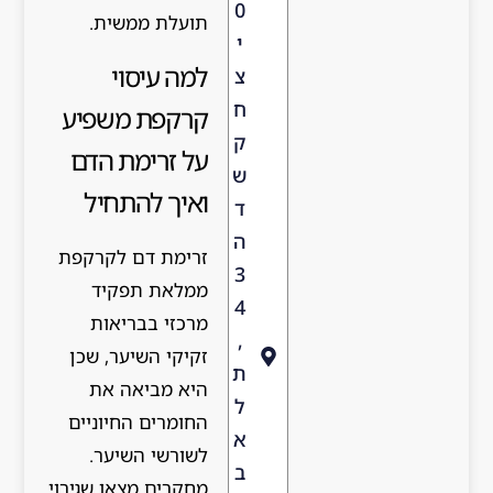
0
תועלת ממשית.
י
למה עיסוי
צ
ח
קרקפת משפיע
ק
על זרימת הדם
ש
ואיך להתחיל
ד
ה
זרימת דם לקרקפת
3
ממלאת תפקיד
4
מרכזי בבריאות
,
זקיקי השיער, שכן
ת
היא מביאה את
ל
החומרים החיוניים
א
לשורשי השיער.
ב
מחקרים מצאו שגירוי