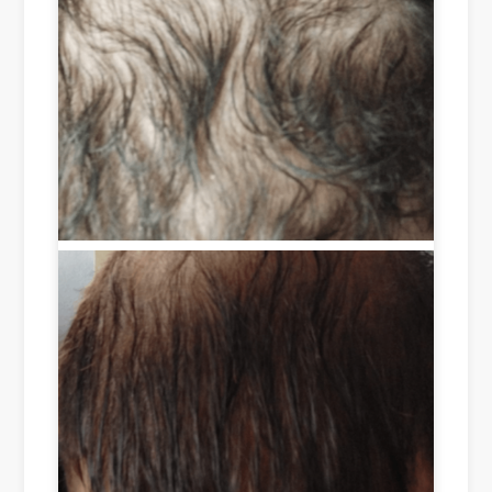
a 
ho
ddi
sho
ut 
ng 
rt 
suc
an
tim
ces
d 
e 
s, I 
als
of 
sa
o 
les
w 
hel
s 
an 
pin
tha
adv
g 
n 
erti
to 
tw
se
enc
o 
me
our
we
nt 
ag
eks 
of 
e 
are 
Ro
gro
sim
ots 
wt
ply 
on 
h 
am
Ins
in 