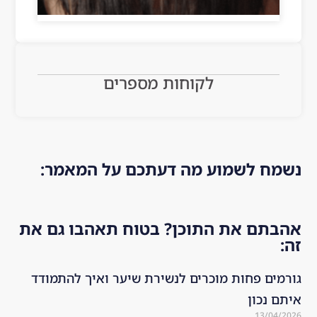
azi
tag
cer
ng!
ra
tai
!! 
m 
n 
Th
an
are
e 
d 
as.
לקוחות מספרים
hai
res
Hig
r is 
ear
hly 
mu
che
rec
ch 
d a 
om
he
bit 
me
נשמח לשמוע מה דעתכם על המאמר:
alt
ab
nd
hie
out 
ed!
r 
the 
אהבתם את התוכן? בטוח תאהבו גם את
an
co
זה:
d 
mp
str
any
גורמים פחות מוכרים לנשירת שיער ואיך להתמודד
on
. I 
איתם נכון
ger 
dec
13/04/2026