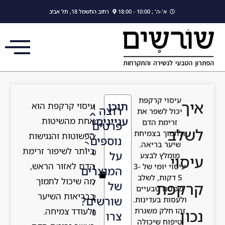
לתוכן
א'-ה' ; 10:00 - 18:00
רחוב החשמל 18, תל אביב
עיסוי קרקפת
איך
תוכן
עיסוי קרקפת הוא
1
רוצה
יכול לשפר את
עניינים
אחת מהשיטות
זרימת הדם
8
פרטים
לשלב
ולתמוך בצמיחת
הפשוטות והנגישות
/
נוספים
שיער בריאה.
ביותר לשיפור זרימת
0
על
מומלץ לבצע
עיסוי
הדם לאזור הראש,
עיסוי יומי של 3-
1
המוצרים
5 דקות, לשלב
מה שיכול לתמוך
/
של
קרקפת
שמנים טבעיים
בבריאות השיער
2
שורשים?
ולעסות בעדינות.
ולעודד צמיחה.
זהו חלק משגרת
נכון
0
צרו
טיפוח שיכולה