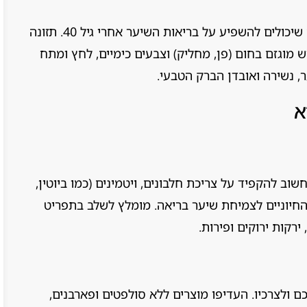
מלבד שינויים הורמונליים, ישנם גורמים נוספים שיכולים להשפיע על בריאות השיער אחרי גיל 40. תזונה
וש מוגזם בחום (פן, מחליק) וצבעים כימיים, לחץ ומתח
, נשירה ואובדן הברק הטבעי.
א
שוב להקפיד על צריכת חלבונים, ויטמינים (כמו ביוטין,
ו ברזל ואבץ), החיוניים לצמיחת שיער בריאה. מומלץ לשלב בתפריט
 ירקות ירוקים ופירות.
ולצרכיו. העדיפו מוצרים ללא סולפטים ופארבנים,