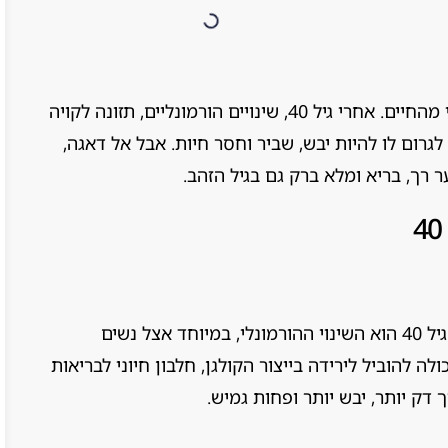
השיער שלנו משתנה עם השנים, זהו חלק טבעי מהחיים. אחרי גיל 40, שינויים הורמונליים, תזונה לקויה
גרום לו להיות יבש, שביר וחסר חיות. אבל אל דאגה,
 רך, בריא ומלא ברק גם בגיל הזהב.
אחד הגורמים העיקריים לשינויים בשיער אחרי גיל 40 הוא השינוי ההורמונלי, במיוחד אצל נשים
ה להוביל לירידה בייצור הקולגן, חלבון חיוני לבריאות
דק יותר, יבש יותר ופחות גמיש.