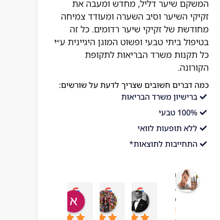
המשקם שיער דליל, מחדש ומעבה את
זקיקי השיער וסיב השערה ומעודד צמיחה
מחודשת של זקיקי שיער רדומים. כל זה
בטיפול ביתי טבעי ופשוט המוגן היגיינית ע״י
כל תקנות משרד הבריאות לתקופת
הקורונה.
כמה דברים חשובים שצריך לדעת על שורשים:
ברישיון משרד הבריאות
100% טבעי
ללא תופעות לוואי
התחייבות לתוצאות*
שורשים
בריאות
עדן בן עזרא
adi ben hamo
אושר בטיטו
mar chai
מהטבע
10:43 06 Jul 23
09:24 19 Sep 23
04:54 22 Sep 23
13:57 01 Oct 23
4.1
מבוסס