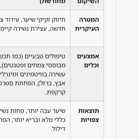
השיקום
מחודשת)
המטרה
חיזוק זקיקי שיער, עידוד צ
העיקרית
חדשה, עצירת נשירה קיימת
אמצעים
טיפולים טבעיים (כמו תכש
וכלים
מבוססי צמחים ופטנטים), 
עשירה בוויטמינים ומינרלים
אבץ, ברזל), הפחתת סטרס,
קרקפת.
תוצאות
שיער עבה יותר, פחות נשי
צפויות
כללי מלא ובריא יותר, הפח
דילול.