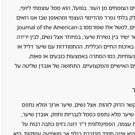
ים הצומחים מן העור. בפועל, הוא סמל עוצמתי ליופי,
חלק בלתי נפרד מהדימוי העצמי ומהאופן שבו אנו רואים
את עצמנו ונתפסים על ידי אחרים. מחקרים רבים, למשל אלו שפורסמו ב-Journal of the American
A, מצביעים על קשר ישיר בין נשירת שיער, במיוחד אצל נשים, לבין ירידה
 באיכות החיים הכללית. ההתמודדות עם שיער דליל או
נעותיות, כמו הסתרה באמצעות כובעים או פאות,
ם האישיים והמקצועיים. התחושה של אובדן שליטה על
שר הדוק לזהות. אצל נשים, שיער ארוך ומלא נתפס
 שיער מלא נתפס כסמל לגבריות וחוזק. אובדן שיער,
 עצמה. הפסיכולוגית ד"ר דונה ג'ויס כתבה רבות על
א אינה תמיד מדוברת בגלוי אך משפיעה עמוקות. היא