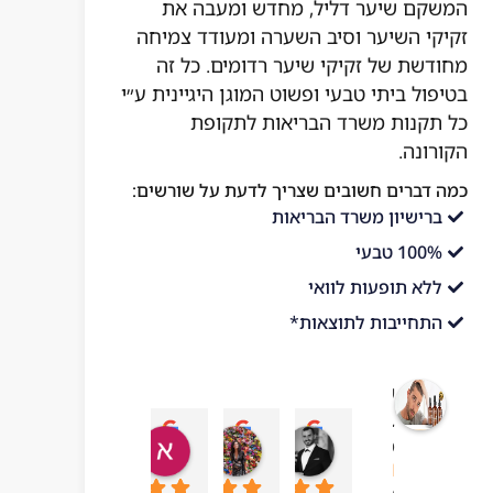
המשקם שיער דליל, מחדש ומעבה את
זקיקי השיער וסיב השערה ומעודד צמיחה
מחודשת של זקיקי שיער רדומים. כל זה
בטיפול ביתי טבעי ופשוט המוגן היגיינית ע״י
כל תקנות משרד הבריאות לתקופת
הקורונה.
כמה דברים חשובים שצריך לדעת על שורשים:
ברישיון משרד הבריאות
100% טבעי
ללא תופעות לוואי
התחייבות לתוצאות*
שורשים
בריאות
עדן בן עזרא
adi ben hamo
אושר בטיטו
mar chai
מהטבע
10:43 06 Jul 23
09:24 19 Sep 23
04:54 22 Sep 23
13:57 01 Oct 23
4.1
מבוסס