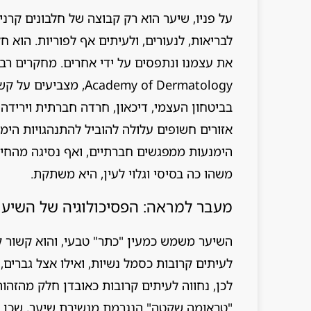
על פניו, שיער הוא רק קבוצה של חלבונים קרני
לבריאות, לנעורים, ולעיתים אף לפוריות. הוא 
cademy of Dermatology
בביטחון העצמי, דיכאון, חרדה חברתית וירידה
אזורים חשופים עלולה להוביל להתנהגויות הימ
הימנעות ממפגשים חברתיים, ואף נסיגה מהחיי
משהו כה בסיסי וגלוי לעין, היא משתקת.
מעבר למראה: הפסיכולוגיה של השיער
השיער משמש כמעין "כתר" טבעי, והוא קשור ק
לעיתים קרובות כסמל נשיות, ואילו אצל גברים,
לכן, נחווה לעיתים קרובות כאובדן חלק מהזהות
"טראומה שקטה" הנגרמת מנשירת שיער, שכן הי