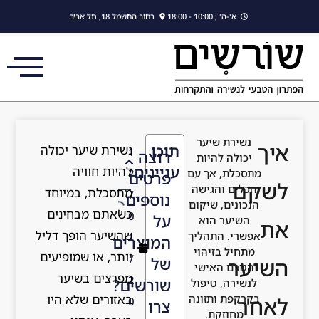
לתוכן
' ; 10:00 - 18:00
רחוב החשמל 18, תל אביב
ת שיער
תוכן
נשירת שיער יכולה
1
רוצה
ה להיות
עניינים
להיות חוויה
, אך עם
2
פרטים
 והגישה
מתסכלת, במיוחד
/
נוספים
ם, שיקום
כשאתם מבחינים
0
על
ר הוא
שהשיער הופך דליל
 התהליך
1
המוצרים
 בזיהוי
יותר, או שמופיעים
/
של
 האישי
מפרצים בשיער
2
שורשים?
ה, טיפול
באזורים שלא היו
 ותזונה
0
צרו
זקת.