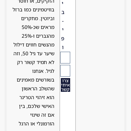
הזקיקים, או חוסר
י
בוויטמינים כמו ברזל
ב
וביוטין. מחקרים
-
מראים שכ-50%
י
מהגברים ו-25%
פ
מהנשים חווים דילול
ו
שיער עד גיל 50, וזה
לא תמיד קשור רק
לגיל. אנחנו
בשורשים מאמינים
צרו
איתי
שהשלב הראשון
קשר
הוא זיהוי הטריגר
האישי שלכם, בין
אם זה שינוי
הורמונלי או הרגל