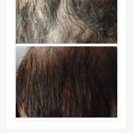
tim
ces
d 
e 
s, I 
als
of 
sa
o 
les
w 
hel
s 
an 
pin
tha
adv
g 
n 
erti
to 
tw
se
enc
o 
me
our
we
nt 
ag
eks 
of 
e 
are 
Ro
gro
sim
ots 
wt
ply 
on 
h 
am
Ins
in 
azi
tag
cer
ng!
ra
tai
!! 
m 
n 