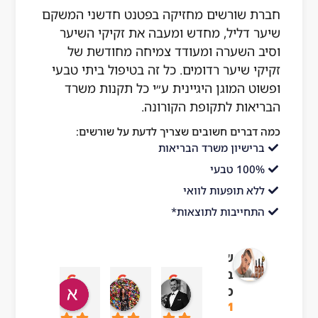
שים מחזיקה בפטנט חדשני המשקם
, מחדש ומעבה את זקיקי השיער
רה ומעודד צמיחה מחודשת של
ר רדומים. כל זה בטיפול ביתי טבעי
גן היגיינית ע״י כל תקנות משרד
תקופת הקורונה.
חשובים שצריך לדעת על שורשים:
 משרד הבריאות
עות לוואי
ת לתוצאות*
ורשים
ריאות
עדן בן עזרא
adi ben hamo
אושר בטיטו
Itamar chai
מהטבע
10:43 06 Jul 23
09:24 19 Sep 23
04:54 22 Sep 23
13:57 01 Oct 23
4.