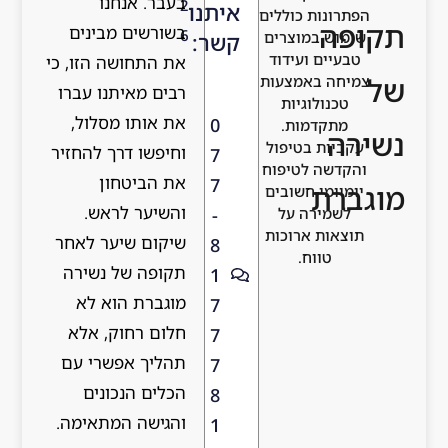
בעבר. אנחנו
2
איתנו
ות כוללים
בשורשים מבינים
6
במוצרים
קשר:
ם ועידוד
את התחושה הזו, כי
באמצעות
רבים מאיתנו עברו
לוגיות
את אותו מסלול,
0
דמות.
ת בטיפול
וחיפשו דרך להחזיר
7
 לטיפוח
את הביטחון
7
י חשובים
והשיער לראש.
-
רה על
 ארוכות
שיקום שיער לאחר
8
ווח.
תקופה של נשירה
1
מוגברת הוא לא
7
חלום רחוק, אלא
7
תהליך אפשרי עם
7
הכלים הנכונים
8
והגישה המתאימה.
1