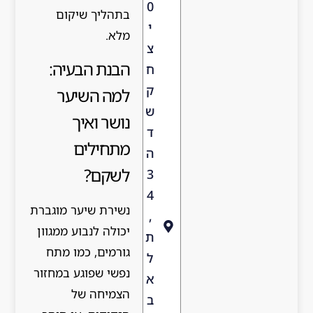
0
בתהליך שיקום
י
מלא.
צ
הבנת הבעיה:
ח
ק
למה השיער
ש
נושר ואיך
ד
מתחילים
ה
לשקם?
3
4
נשירת שיער מוגברת
,
יכולה לנבוע ממגוון
ת
גורמים, כמו מתח
ל
נפשי שפוגע במחזור
א
הצמיחה של
ב