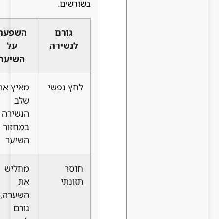
בשורשים.
גורם
השפעה
פתרון
לנשירה
על
טבעי
השיער
מומלץ
לחץ נפשי
מאיץ את
תרגילי
שלב
נשימה,
הנשירה
עיסוי
במחזור
קרקפת
השיער
יומי
חוסר
מחליש
תוספת
תזונתי
את
של
השערה,
ויטמין B
גורם
וחלבון