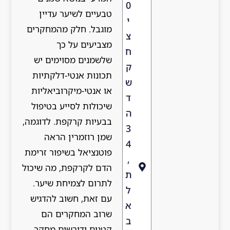
0
טבעיים לשיער עדיין
י
מוגבל. חלק מהמחקרים
צ
מצביעים על כך
ח
שלשמנים מסוימים יש
ק
תכונות אנטי-דלקתיות
ש
או אנטי-מיקרוביאליות
ד
שיכולות לסייע בטיפול
ה
בבעיות קרקפת. לדוגמה,
3
שמן רוזמרין הראה
4
פוטנציאל בשיפור זרימת
,
הדם לקרקפת, מה שיכול
ת
לתרום לצמיחת שיער.
ל
עם זאת, חשוב להדגיש
א
שרוב המחקרים הם
ב
קטנים ודורשים מחקר