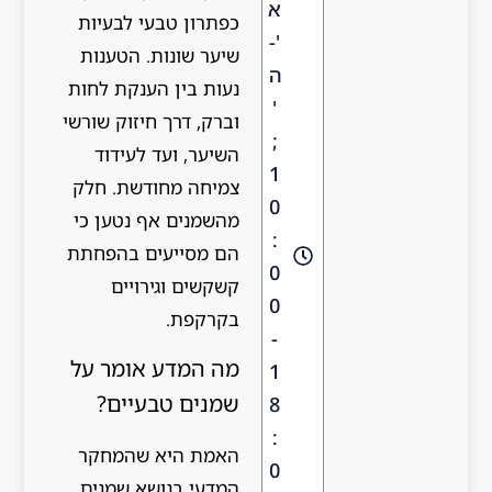
א
כפתרון טבעי לבעיות
'-
שיער שונות. הטענות
ה
נעות בין הענקת לחות
'
וברק, דרך חיזוק שורשי
;
השיער, ועד לעידוד
1
צמיחה מחודשת. חלק
0
מהשמנים אף נטען כי
:
הם מסייעים בהפחתת
0
קשקשים וגירויים
0
בקרקפת.
-
מה המדע אומר על
1
שמנים טבעיים?
8
:
האמת היא שהמחקר
0
המדעי בנושא שמנים