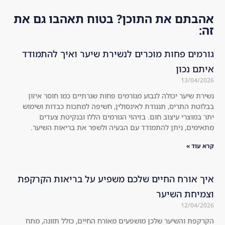
r 
the 
כן? בטוח תאהבו גם את
an
co
d 
mp
str
any
ים לנשירת שיער ואיך להתמודד
on
. I 
ger 
dec
co
ide
מגורמים פחות שגרתיים כמו חוסר איזון
mp
d 
אינסולין, חשיפה למתכות כבדות ושימוש
are
to 
זיהוי הגורמים הללו ובנקיטת צעדים
d 
try 
 עם הבעיה ולשפר את בריאות השיער.
to 
the 
the 
kit 
usu
an
al 
d I 
לכם משפיע על בריאות הקרקפת
sha
wa
mp
s 
oos
sur
, 
pri
שפעים מאורח החיים, כולל תזונה, מתח