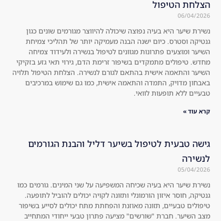
to 
are 
eve
no 
ryo
lon
צה שיכולה להיווצר מגורמים שונים כגון
ה הבנה מעמיקה יותר של תהליכי צמיחת
ne!
ger 
מגוונים לטיפול בנשירה ולעידוד צמיחה
!! 
visi
בשיפור זרימת הדם, גירוי תאי גזע בזקיקי
Swi
ble 
התאם לגורם לנשירה. הצלחת הטיפול תלויה
tch 
at 
התאמה אישית, כמו גם שימוש במרכיבים
to 
all, 
י.
a 
the
nat
re 
ura
is 
l 
no 
 בשיער דליל והבנת הגורמים
roo
she
t 
ddi
sha
ng 
יחה המשפיעה על שני המינים. גורמים כמו
mp
at 
נלי ותזונה לקויה יכולים להוביל לתופעה.
oo!
all 
מאוזנת והפחתת מתח יכולים לסייע בשיפור
!! 
an
ים" מציעה פתרון טבעי ייחודי המתחייב