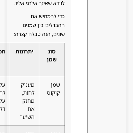
לוודא שאינך אלרגי אליו.
כדי להמחיש את
ההבדלים בין שמנים
שונים, הנה טבלה קצרה:
סוג
יתרונות
חסרונות
התאמה
שמן
לסוג
שיער
שמן
מעניק
עלול
יבש,
קוקוס
לחות,
להכביד
פגום
מחזק
על שיער
את
דק
השיער