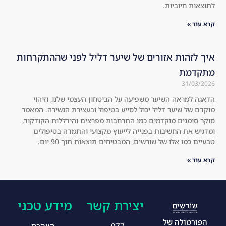
You 
d 
will 
the 
see 
hai
the 
r 
res
loo
 של שיער דליל לפני שההתקרחות
ult
ks 
s 
mu
for 
ch 
עה על הביטחון העצמי שלנו, וזיהוי
you
thi
ל לסייע בטיפול ובעצירת הנשירה. המאמר
rse
cke
מו התרחבות מפרצים והידללות הקודקוד,
lf!
r 
יה לייעוץ מקצועי והתמדה בטיפולים
 המבטיחים תוצאות תוך 90 יום.
an
d 
he
alt
hie
צירת קשר
מידע טכני
r.
I 
077-
הצהרת