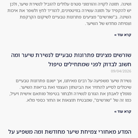
מוני סטרס עלולים להוביל לנשירת שיער, ולכן
an
sed 
רה בוויטמינים, להוריד לחץ ולשפר את איכות
d 
tha
ים פתרונות טבעיים לשיקום הקרקפת
I'm 
t it 
.
not 
wo
on
rke
e 
d 
to 
am
רונות טבעיים לנשירת שיער ומה
jus
azi
שמתחילים טיפול
t 
ngl
ind
y.
רבים מאיתנו, אך ישנם פתרונות טבעיים
ulg
Th
ת הביטחון העצמי ואת בריאות השיער.
e. 
e 
נשירה ולבחור בטיפול מותאם אישית ויעיל,
Hig
hol
מבטיח תוצאות או החזר כספי מלא.
hly 
es 
rec
in 
om
the 
me
hai
חת שיער מחודשת ומה משפיע על
nd 
r 