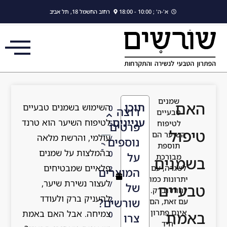
לתוכן
רחוב החשמל 18, תל אביב
וכן
השימוש בשמנים טבעיים
0
רוצה
ניינים
לטיפוח השיער הוא טרנד
5
פרטים
עולמי, והרשת מלאה
/
נוספים
בהמלצות על שמנים
0
על
פלאיים שמבטיחים
2
המוצרים
לעצור נשירת שיער,
/
של
להעניק ברק ולעודד
2
שורשים?
צמיחה. אבל האם באמת
0
צרו