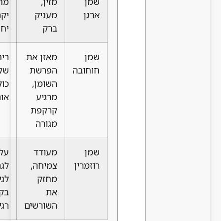
שמן
מזין,
מחיר
רגיל, יבש
ארגן
מעניק
יקר
ברק
יחסית
שמן
מאזן את
ריח עדין
שומני,
חוחובה
הפרשת
שלא
רגיל
השומן,
כולם
מרגיע
אוהבים
קרקפת
מגורה
שמן
מעודד
עלול
כל סוגי
רוזמרין
צמיחה,
לגרום
השיער
מחזק
לגירוי
(בזהירות)
את
בקרקפת
השורשים
רגישה