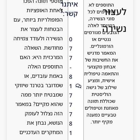
תוספי תזונה הפכו
2
יתנו
לאחת האופציות
5
שר:
הפופולריות ביותר, עם
הבטחות לעצור את
הנשירה ולעודד צמיחה
0
מחודשת. השאלה
7
המרכזית היא: האם
7
התוספים האלה
-
באמת עובדים, או
8
שמדובר בטרנד שיווקי
1
שמבטיח יותר ממה
7
שהוא מקיים? במאמר
7
הזה נצלול לעומק
7
הנושא, נבחן את
8
המחקרים העדכניים
1