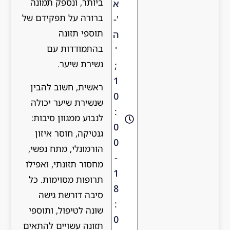
ביותר, ונספק תמונה
א
ברורה על תפקידם של
'-
תוספי תזונה
ה
בהתמודדות עם
'
נשירת שיער.
;
1
ראשית, חשוב להבין
0
שנשירת שיער יכולה
:
לנבוע ממגוון סיבות:
0
גנטיקה, חוסר איזון
0
הורמונלי, מתח נפשי,
-
מחסור תזונתי, ואפילו
1
תרופות מסוימות. כל
8
סיבה דורשת גישה
:
שונה לטיפול, ותוספי
0
תזונה עשויים להתאים