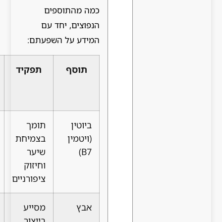
כמה מהתוספים
הנפוצים, יחד עם
המידע על השפעתם:
תוסף
תפקיד
יעילות
הערות
לפי
מחקרים
ביוטין
תומך
יעיל רק
ללא
(ויטמין
בצמיחת
במקרה
השפעה
B7)
שיער
של
משמעותית
וחיזוק
מחסור
ברמות
ציפורניים
תקינות
אבץ
מסייע
יעיל
עודף עלול
בייצור
במקרים
לגרום