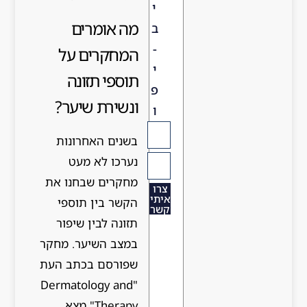
י
מה אומרים
ב
-
המחקרים על
י
תוספי תזונה
פ
ונשירת שיער?
ו
בשנים האחרונות
נערכו לא מעט
מחקרים שבחנו את
צרו
יתי
הקשר בין תוספי
שר
תזונה לבין שיפור
במצב השיער. מחקר
שפורסם בכתב העת
"Dermatology and
Therapy" מצא