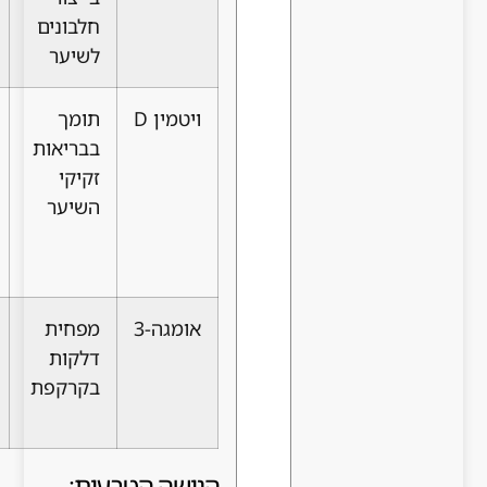
חלבונים
של
לתופעות
לשיער
מחסור
לוואי
ויטמין D
תומך
קשר
חשוב
בבריאות
מוכח
לבדוק
זקיקי
לנשירה
רמות בדם
השיער
במקרה
של
מחסור
אומגה-3
מפחית
שיפור
תוצאות
דלקות
מסוים
משתנות
בקרקפת
בצפיפות
בין אנשים
שיער
הגישה הטבעית: