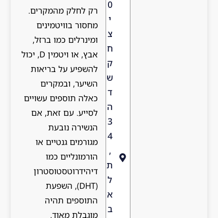
0
רק לחלק מהמקרים.
י
מחסור בוויטמינים
צ
ומינרלים כמו ברזל,
ח
אבץ, או ויטמין D, יכול
ק
להשפיע על בריאות
ש
השיער, ובמקרים
ד
כאלה תוספים עשויים
ה
לסייע. עם זאת, אם
3
הנשירה נובעת
4
מגורמים גנטיים או
,
הורמונליים כמו
ת
דיהידרוטסטוסטרון
ל
(DHT), השפעת
א
התוספים תהיה
ב
מוגבלת מאוד.