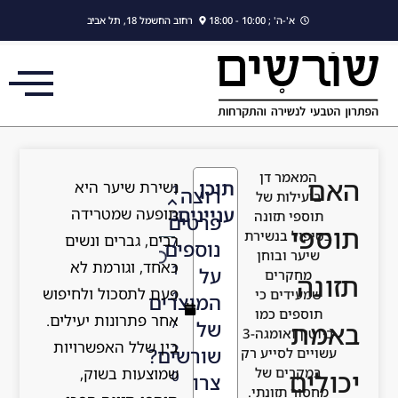
לתוכן
רחוב החשמל 18, תל אביב
כן
נשירת שיער היא
1
וצה
יינים
תופעה שמטרידה
3
רטים
רבים, גברים ונשים
/
וספים
כאחד, וגורמת לא
1
ל
פעם לתסכול ולחיפוש
1
מוצרים
אחר פתרונות יעילים.
/
ל
בין שלל האפשרויות
2
ורשים?
שמוצעות בשוק,
0
רו