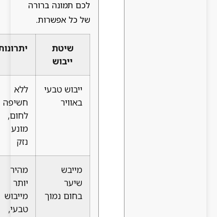
לכם תמונה ברורה
של כל אפשרות.
שיטת
יתרונות
חסרונות
מתאים
ייבוש
למי
ייבוש טבעי
ללא
לוקח זמן
בעלי
באוויר
חשיפה
רב, עלול
שיער
לחום,
לגרום
דק או
מונע
ללחות
מתולתל
נזק
בקרקפת
מייבש
מהיר
דורש
בעלי
שיער
יותר
מוצר
שיער
בחום נמוך
מייבוש
הגנה,
עבה או
טבעי,
עלול
ארוך