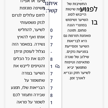
שיער או אפילו
2
איתנו
חשיפה מוגזמת
5
קשר:
לחום עלולים לגרום
לנזק משמעותי
לשיער, להחליש
0
אותו ואף להאיץ
7
נשירה. במאמר הזה
7
נצלול לעומק וניתן
-
לכם את כל הכלים
8
והטיפים לייבש את
1
השיער בצורה
7
שתשמור על
7
הבריאות שלו, תמנע
7
שבירה ותעזור לכם
8
לשמור על מראה
1