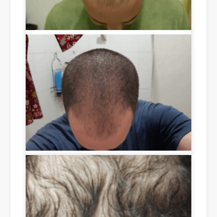
t is 
h 
co
in 
mp
the 
let
are
ely 
a 
nat
of ​​
ura
the 
l 
bal
an
dn
d 
ess 
the 
hol
res
es 
ult
but 
s in 
wit
a 
ho
sho
ut 
rt 
suc
tim
ces