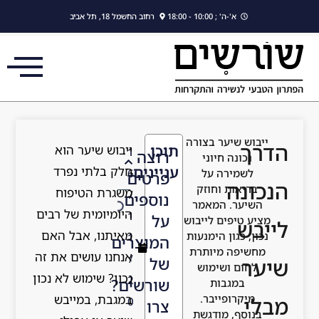
לתוכן
רחוב החשמל 18, תל אביב
וכן
ייבוש שיער הוא
1
רוצה
יינים
חלק בלתי נפרד
6
פרטים
משגרת הטיפוח
/
נוספים
היומיומית של רבים
1
על
מאיתנו, אבל האם
1
המוצרים
אנחנו עושים את זה
/
של
נכון? שימוש לא נכון
2
שורשים?
במגבת, במייבש
0
צרו