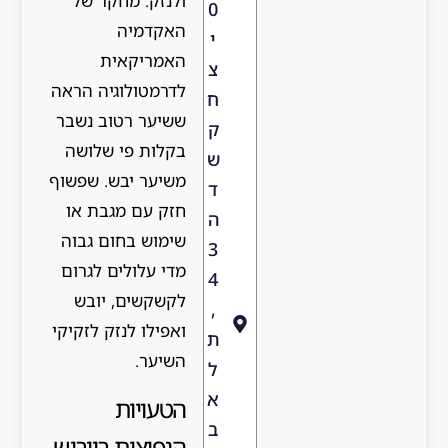
ולנזק. מחקר של
0
האקדמיה
י
האמריקאית
צ
לדרמטולוגיה הראה
ח
ששיער רטוב נשבר
ק
בקלות פי שלושה
ש
משיער יבש. שפשוף
ד
חזק עם מגבת או
ה
שימוש בחום גבוה
3
מדי עלולים לגרום
4
לקשקשים, יובש
,
ואפילו לנזק לזקיקי
ת
השיער.
ל
א
הטעויות
ב
הנפוצות בייבוש