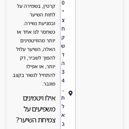
0
קרטין, בשמירה על
י
לחות השיער
צ
ובמניעת נשירה.
ח
כשחסר לנו אחד או
ק
יותר מהוויטמינים
ש
האלה, השיער עלול
ד
להפוך לשביר, דק
ה
יותר, או אפילו
3
להתחיל לנשור בקצב
4
מוגבר.
,
אילו ויטמינים
ת
ל
משפיעים על
א
צמיחת השיער?
ב