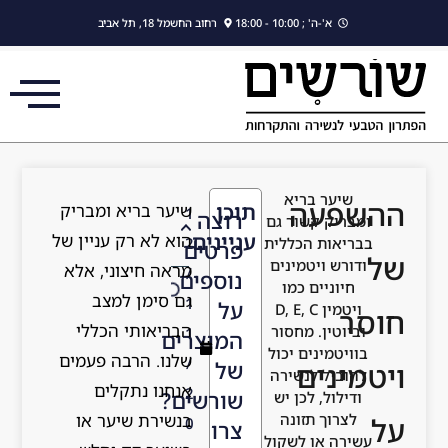
לתוכן
א'-ה' ; 10:00 - 18:00
רחוב החשמל 18, תל אביב
שיער בריא
פעה
תוכן
שיער בריא ומבריק
1
רוצה
מבריק קשור גם
עניינים
הוא לא רק עניין של
בריאות הכללית
2
פרטים
דורש ויטמינים
מראה חיצוני, אלא
/
נוספים
חיוניים כמו
גם סימן למצב
1
על
ויטמין D, E, C
ר
הבריאותי הכללי
ביוטין. מחסור
1
המוצרים
וויטמינים יכול
שלנו. הרבה פעמים
/
של
מינים
הוביל לנשירה
אנחנו נתקלים
2
שורשים?
ודילול, לכן יש
בנשירת שיער או
לצרוך תזונה
0
צרו
שירה או לשקול