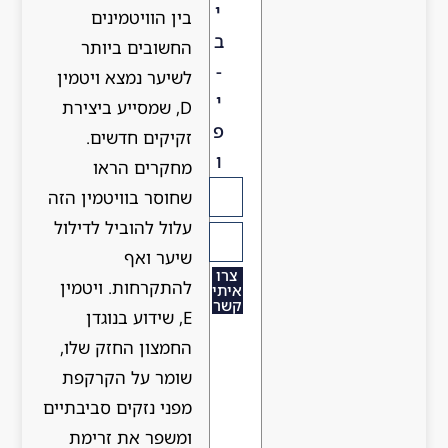
י
בין הוויטמינים
ב
החשובים ביותר
-
לשיער נמצא ויטמין
י
D, שמסייע ביצירת
פ
זקיקים חדשים.
ו
מחקרים הראו
שחוסר בוויטמין הזה
עלול להוביל לדילול
שיער ואף
צרו
להתקרחות. ויטמין
איתי
קשר
E, שידוע בנוגדן
החמצון החזק שלו,
שומר על הקרקפת
מפני נזקים סביבתיים
ומשפר את זרימת