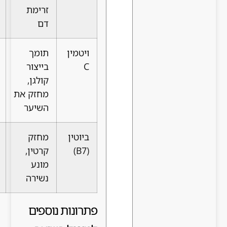
זרימת
צמחיים
דם
ויטמין
תומך
פירות
C
בייצור
הדר,
קולגן,
פלפלים,
מחזק את
עלים
השיער
ירוקים
ביוטין
מחזק
ביצים,
(B7)
קרטין,
אגוזים,
מונע
דגנים
נשירה
מלאים
פתרונות נוספים