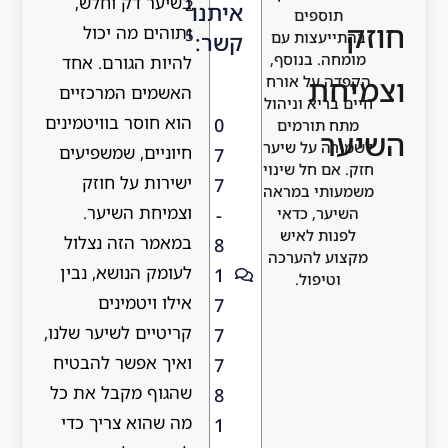
בשיער דק וחלש,
2
איתנו
תוספים
ק
ותוהים מה יכול
5
התייעצות עם
קשר:
ומחה. בנוסף,
להיות הגורם. אחד
יחת
קפדה על אורח
האשמים המרכזיים
ים בריא וניהול
הוא חוסר בוויטמינים
0
מתח תורמים
ער
מירה על שיער
חיוניים, שמשפיעים
7
ק. אם חל שינוי
ישירות על חוזק
7
מעותי במראה
וצמיחת השיער.
-
השיער, כדאי
לפנות לאיש
במאמר הזה נצלול
8
קצוע להערכה
לעומק הנושא, נבין
1
וטיפול.
אילו ויטמינים
7
קריטיים לשיער שלנו,
7
ואיך אפשר להבטיח
7
שהגוף מקבל את כל
8
מה שהוא צריך כדי
1