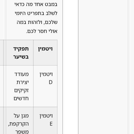
במבט אחד מה כדאי
לשלב בתפריט היומי
שלכם, ולזהות במה
אולי חסר לכם.
ויטמין
תפקיד
מקורות
בשיער
עיקריים
ויטמין
מעודד
שמש,
D
יצירת
דגים
זקיקים
שמנים,
חדשים
ביצים
ויטמין
מגן על
אגוזים,
E
הקרקפת,
זרעים,
משפר
שמנים