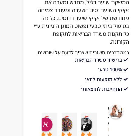
המשקם שיער דליל, מחדש ומעבה את
זקיקי השיער וסיב השערה ומעודד צמיחה
מחודשת של זקיקי שיער רדומים. כל זה
בטיפול ביתי טבעי ופשוט המוגן היגיינית ע״י
כל תקנות משרד הבריאות לתקופת
הקורונה.
כמה דברים חשובים שצריך לדעת על שורשים:
ברישיון משרד הבריאות
100% טבעי
ללא תופעות לוואי
התחייבות לתוצאות*
שורשים
בריאות
עדן בן עזרא
adi ben hamo
אושר בטיטו
mar chai
מהטבע
10:43 06 Jul 23
09:24 19 Sep 23
04:54 22 Sep 23
13:57 01 Oct 23
4.1
מבוסס