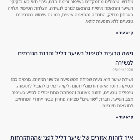
מחדש. טיפולים מתמקדים בשיפור זרימת הדם, גירוי תאי גזע בזקיקי
Swi
ble 
השיער והתאמה אישית בהתאם לגורם לנשירה. הצלחת הטיפול תלויה
tch 
at 
באבחון מדויק, התמדה והתאמה אישית, כמו גם שימוש במרכיבים
to 
all, 
טבעיים ללא תופעות לוואי.
a 
the
קרא עוד »
nat
re 
ura
is 
l 
no 
גישה טבעית לטיפול בשיער דליל והבנת הגורמים
roo
she
לנשירה
t 
ddi
05/04/2026
sha
ng 
נשירת שיער היא בעיה שכיחה המשפיעה על שני המינים. גורמים כמו
mp
at 
גנטיקה, חוסר איזון הורמונלי ותזונה לקויה יכולים להוביל לתופעה.
oo!
all 
טיפולים טבעיים, תזונה מאוזנת והפחתת מתח יכולים לסייע בשיפור
!! 
an
מצב השיער. חברת "שורשים" מציעה פתרון טבעי ייחודי המתחייב
You 
d 
לתוצאות חיוביות.
will 
the 
קרא עוד »
see 
hai
the 
r 
res
loo
איך לזהות אזורים של שיער דליל לפני שההתקרחות