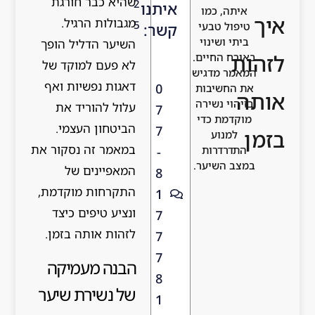
שהיא כבר חורגת
2
איתנו
איתה, כמו
איך
מגבולות הרגיל.
5
טיפול טבעי
קשר:
ביתי ושינוי
השיער הדליל הופך
לזהות
באורח החיים.
לא פעם למוקד של
המאמר מדגיש
דאגות נפשיות ואף
0
את החשיבות
אותה
בזיהוי נשירה
עלול להוריד את
7
מוקדמת כדי
הביטחון העצמי.
7
בזמן
למנוע
במאמר זה נסקור את
התדרדרות
-
במצב השיער.
המאפיינים של
8
התקרחות מוקדמת,
1
ונציע טיפים כיצד
7
לזהות אותה בזמן.
7
7
הבנה מעמיקה
8
של נשירת שיער
1