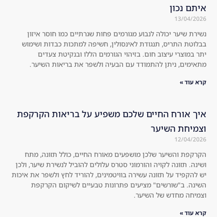
איתם נכון
ger 
dec
13/04/2026
co
ide
נשירת שיער יכולה לנבוע מגורמים פחות שגרתיים כמו חוסר איזון
mp
d 
בבלוטת התריס, תנגודת לאינסולין, חשיפה למתכות כבדות ושימוש
are
to 
יתר במוצרי עיצוב חום. בזיהוי הגורמים הללו ובנקיטת צעדים
d 
try 
מתאימים, ניתן להתמודד עם הבעיה ולשפר את בריאות השיער.
to 
the 
the 
kit 
קרא עוד »
usu
an
al 
d I 
איך אורח החיים שלכם משפיע על בריאות הקרקפת
sha
wa
וצמיחת השיער
mp
s 
12/04/2026
oos
sur
, 
pri
הקרקפת והשיער שלכן מושפעים מאורח החיים, כולל תזונה, מתח
ושינה. תזונה לקויה והורמוני סטרס עלולים להוביל לנשירת שיער, ולכן
an
sed 
יש להקפיד על תזונה עשירה בוויטמינים, להוריד לחץ ולשפר את איכות
d 
tha
השינה. ב"שורשים" מציעים פתרונות טבעיים לשיקום הקרקפת
I'm 
t it 
וצמיחה מחדש של השיער.
not 
wo
קרא עוד »
on
rke