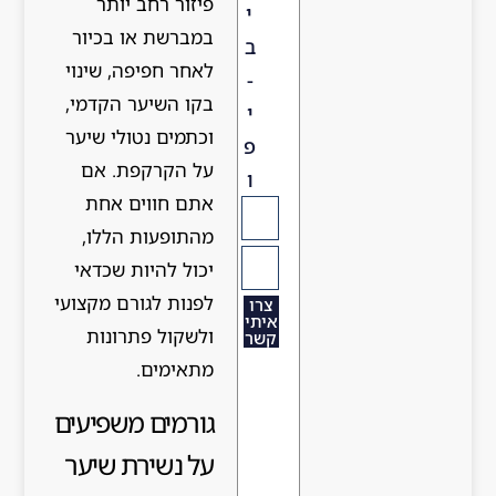
פיזור רחב יותר
י
במברשת או בכיור
ב
לאחר חפיפה, שינוי
-
בקו השיער הקדמי,
י
וכתמים נטולי שיער
פ
על הקרקפת. אם
ו
אתם חווים אחת
מהתופעות הללו,
יכול להיות שכדאי
לפנות לגורם מקצועי
צרו
איתי
ולשקול פתרונות
קשר
מתאימים.
גורמים משפיעים
על נשירת שיער