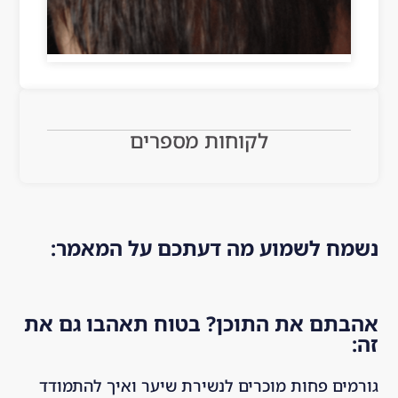
am
Ins
in 
azi
tag
cer
ng!
ra
tai
!! 
m 
n 
Th
an
are
e 
d 
as.
לקוחות מספרים
hai
res
Hig
r is 
ear
hly 
mu
che
rec
ch 
d a 
om
he
bit 
me
נשמח לשמוע מה דעתכם על המאמר:
alt
ab
nd
hie
out 
ed!
r 
the 
אהבתם את התוכן? בטוח תאהבו גם את
an
co
זה:
d 
mp
str
any
גורמים פחות מוכרים לנשירת שיער ואיך להתמודד
on
. I 