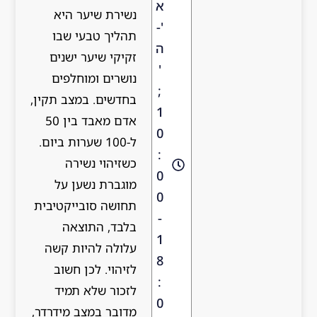
א
נשירת שיער היא
'-
תהליך טבעי שבו
ה
זקיקי שיער ישנים
'
נושרים ומוחלפים
;
בחדשים. במצב תקין,
1
אדם מאבד בין 50
0
ל-100 שערות ביום.
:
כשזיהוי נשירה
0
מוגברת נשען על
0
תחושה סובייקטיבית
-
בלבד, התוצאה
1
עלולה להיות קשה
8
לזיהוי. לכן חשוב
:
לזכור שלא תמיד
0
מדובר במצב מידרדר,