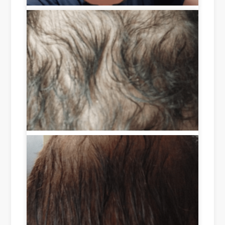
ult
but 
the 
s in 
wit
she
a 
ho
ddi
sho
ut 
ng 
rt 
suc
an
tim
ces
d 
e 
s, I 
als
of 
sa
o 
les
w 
hel
s 
an 
pin
tha
adv
g 
n 
erti
to 
tw
se
enc
o 
me
our
we
nt 
ag
eks 
of 
e 
are 
Ro
gro
sim
ots 
wt
ply 
on 
h 