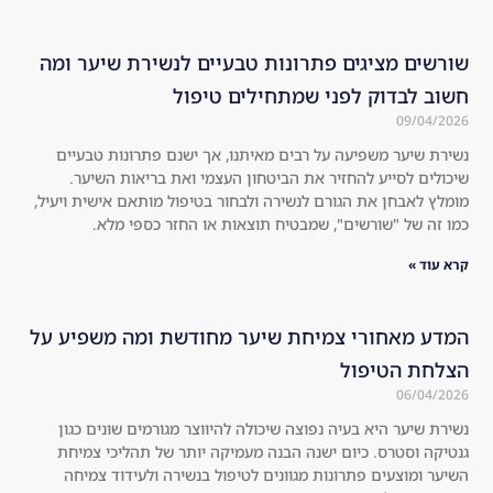
e 
d 
to 
am
שורשים מציגים פתרונות טבעיים לנשירת שיער ומה
jus
azi
חשוב לבדוק לפני שמתחילים טיפול
t 
ngl
09/04/2026
ind
y.
נשירת שיער משפיעה על רבים מאיתנו, אך ישנם פתרונות טבעיים
ulg
Th
שיכולים לסייע להחזיר את הביטחון העצמי ואת בריאות השיער.
e. 
e 
מומלץ לאבחן את הגורם לנשירה ולבחור בטיפול מותאם אישית ויעיל,
Hig
hol
כמו זה של "שורשים", שמבטיח תוצאות או החזר כספי מלא.
hly 
es 
rec
in 
קרא עוד »
om
the 
me
hai
המדע מאחורי צמיחת שיער מחודשת ומה משפיע על
nd 
r 
הצלחת הטיפול
to 
are 
06/04/2026
eve
no 
ryo
lon
נשירת שיער היא בעיה נפוצה שיכולה להיווצר מגורמים שונים כגון
גנטיקה וסטרס. כיום ישנה הבנה מעמיקה יותר של תהליכי צמיחת
ne!
ger 
השיער ומוצעים פתרונות מגוונים לטיפול בנשירה ולעידוד צמיחה
!! 
visi