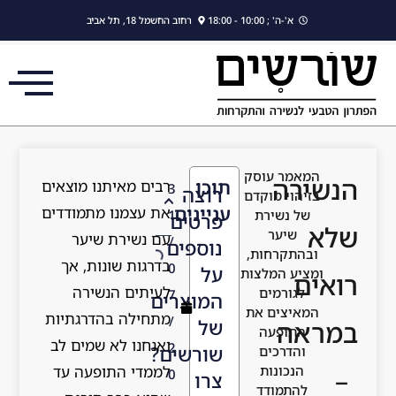
לתוכן
א'-ה' ; 10:00 - 18:00
רחוב החשמל 18, תל אביב
המאמר עוסק
הנשירה
תוכן
רבים מאיתנו מוצאים
3
רוצה
בזיהוי מוקדם
עניינים
את עצמנו מתמודדים
של נשירת
1
פרטים
שלא
שיער
עם נשירת שיער
/
נוספים
ובהתקרחות,
בדרגות שונות, אך
0
על
ומציע המלצות
רואים
לעיתים הנשירה
לגורמים
7
המוצרים
המאיצים את
מתחילה בהדרגתיות
/
של
במראה
התופעה
ואנחנו לא שמים לב
2
שורשים?
והדרכים
לממדי התופעה עד
הנכונות
–
0
צרו
להתמודד