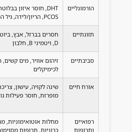
הורמונליים
DHT, חוסר איזון בבלוט
PCOS, הריון/לידה, גיל המעבר
תזונתיים
חסרים בברזל, אבץ, ביוטין
D, ויטמיני B, חלבון
סביבתיים
זיהום אוויר, מים קשים, 
לכימיקלים
אורח חיים
שינה לקויה, עישון, צריכ
מופרזת, חוסר פעילות גו
רפואיים
מחלות אוטואימוניות, מ
ותרופות
כרוניות, תרופות מסוימו