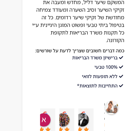
המשקם שיער דליל, מחדש ומעבה את
זקיקי השיער וסיב השערה ומעודד צמיחה
מחודשת של זקיקי שיער רדומים. כל זה
בטיפול ביתי טבעי ופשוט המוגן היגיינית ע״י
כל תקנות משרד הבריאות לתקופת
הקורונה.
כמה דברים חשובים שצריך לדעת על שורשים:
ברישיון משרד הבריאות
100% טבעי
ללא תופעות לוואי
התחייבות לתוצאות*
שורשים
בריאות
עדן בן עזרא
adi ben hamo
אושר בטיטו
mar chai
מהטבע
10:43 06 Jul 23
09:24 19 Sep 23
04:54 22 Sep 23
13:57 01 Oct 23
4.1
מבוסס