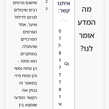
2
איתנו
שישנם גורמים
מה
3
קשר:
רבים שיכולים
לגרום לדילול
המדע
שיער, אחד
0
הגורמים
אומר
7
המרכזיים
7-
לנו?
שהתגלה
8
במחקרים
1
הוא מתח –
7
הן מתח נפשי
7
והן מתח פיזי.
7
במאמר זה
8
נבחן את
1
הקשר המדעי
א'
שנמצא בין