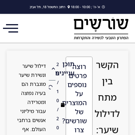
לתוכן
א'-ה' ; 10:00 - 18:00
רחוב החשמל 18, תל אביב
הקשר
תוכן
2
רוצה
דילול שיער
עניינים
9
פרטים
ונשירת שיער
בין
/
נוספים
מוגברת הם
1
על
בעיה נפוצה
מתח
0
המוצרים
ומטרידה
/
של
לדילול
עבור מיליוני
2
שורשים?
אנשים ברחבי
שיער:
0
צרו
העולם. אף