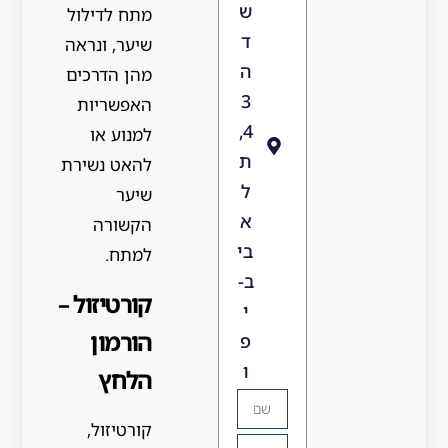
ש
מתח לדילול
ד
שיער, ונראה
ה
מהן הדרכים
3
האפשריות
4,
למנוע או
ת
להאט נשירת
ל
שיער
א
הקשורה
בי
למתח.
ב-
קורטיזול –
י
הורמון
פ
ו
הלחץ
קורטיזול,