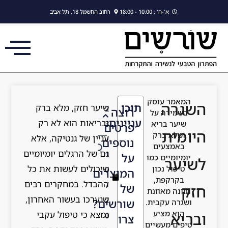
לתוכן
רחוב החשמל 18, תל אביב
תוכן
שיער חזק, מלא ברק
2
רוצה
עניינים
ובריאות הוא לא רק
3
פרטים
עניין של גנטיקה, אלא
/
נוספים
גם של הרגלים יומיומיים
1
על
שיכולים לעשות את כל
0
המוצרים
ההבדל. במחקרים רבים
/
של
שנערכו בעשור האחרון,
2
שורשים?
נמצא כי טיפול עקבי
0
צרו