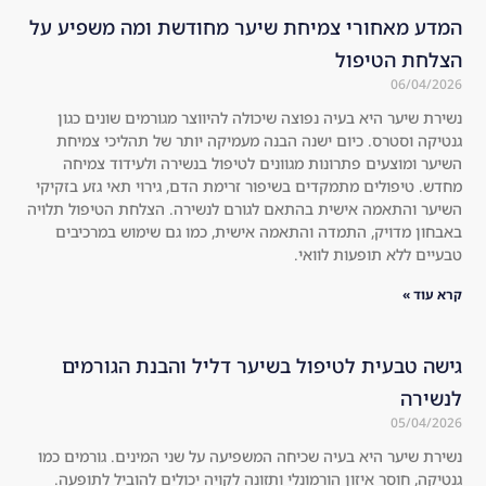
me
hai
ת שיער מחודשת ומה משפיע על
nd 
r 
to 
are 
eve
no 
ryo
lon
ה שיכולה להיווצר מגורמים שונים כגון
ה הבנה מעמיקה יותר של תהליכי צמיחת
ne!
ger 
גוונים לטיפול בנשירה ולעידוד צמיחה
!! 
visi
שיפור זרימת הדם, גירוי תאי גזע בזקיקי
Swi
ble 
תאם לגורם לנשירה. הצלחת הטיפול תלויה
tch 
at 
תאמה אישית, כמו גם שימוש במרכיבים
to 
all, 
.
a 
the
nat
re 
ura
is 
l 
no 
 בשיער דליל והבנת הגורמים
roo
she
t 
ddi
sha
ng 
חה המשפיעה על שני המינים. גורמים כמו
mp
at 
לי ותזונה לקויה יכולים להוביל לתופעה.