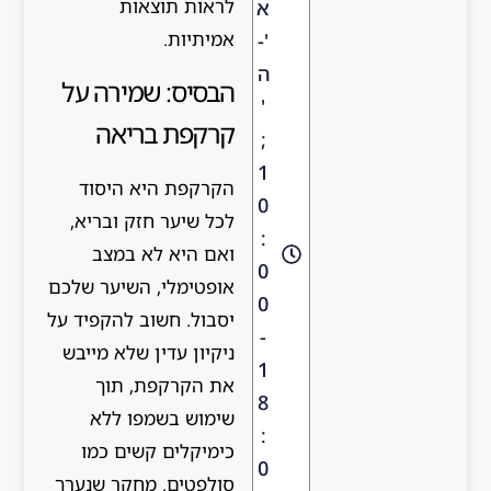
לראות תוצאות
א
אמיתיות.
'-
ה
הבסיס: שמירה על
'
קרקפת בריאה
;
1
הקרקפת היא היסוד
0
לכל שיער חזק ובריא,
:
ואם היא לא במצב
0
אופטימלי, השיער שלכם
0
יסבול. חשוב להקפיד על
-
ניקיון עדין שלא מייבש
1
את הקרקפת, תוך
8
שימוש בשמפו ללא
:
כימיקלים קשים כמו
0
סולפטים. מחקר שנערך