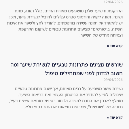
oos
sur
, 
pri
פעים מאורח החיים, כולל תזונה, מתח
וני סטרס עלולים להוביל לנשירת שיער, ולכן
an
sed 
ה בוויטמינים, להוריד לחץ ולשפר את איכות
d 
tha
ם פתרונות טבעיים לשיקום הקרקפת
I'm 
t it 
not 
wo
on
rke
e 
d 
to 
am
ונות טבעיים לנשירת שיער ומה
jus
azi
מתחילים טיפול
t 
ngl
ind
y.
בים מאיתנו, אך ישנם פתרונות טבעיים
ulg
Th
 הביטחון העצמי ואת בריאות השיער.
e. 
e 
שירה ולבחור בטיפול מותאם אישית ויעיל,
Hig
hol
בטיח תוצאות או החזר כספי מלא.
hly 
es 
rec
in 
om
the 