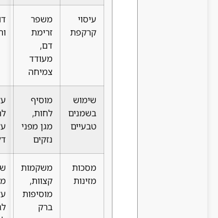
עיסוי
משפר
דורש זמן
יומי, 3-5
קרקפת
זרימת
והתמדה
דקות
דם,
מעודד
צמיחה
שימוש
מוסיף
עלול
1-2
בשמנים
לחות,
להכביד
פעמים
טבעיים
מגן מפני
על שיער
בשבוע
נזקים
דק
מסכות
משקמות
שימוש
פעם
מזינות
קצוות,
מוגזם
בשבוע
מוסיפות
עלול
ברק
לגרום