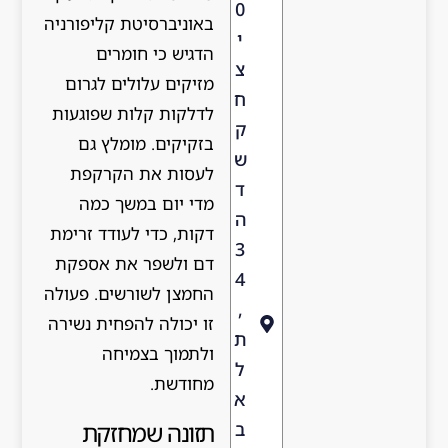
0
באוניברסיטת קליפורניה
י
הדגיש כי חומרים
צ
מזיקים עלולים לגרום
ח
לדלקות קלות שפוגעות
ק
בזקיקים. מומלץ גם
ש
לעסות את הקרקפת
ד
מדי יום במשך כמה
ה
דקות, כדי לעודד זרימת
3
דם ולשפר את אספקת
4
החמצן לשורשים. פעולה
,
זו יכולה להפחית נשירה
ת
ולתמוך בצמיחה
ל
מחודשת.
א
תזונה שמחזקת
ב