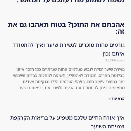
alt
ab
nd
hie
out 
ed!
r 
the 
כן? בטוח תאהבו גם את
an
co
d 
mp
str
any
ם לנשירת שיער ואיך להתמודד
on
. I 
ger 
dec
co
ide
מגורמים פחות שגרתיים כמו חוסר איזון
mp
d 
אינסולין, חשיפה למתכות כבדות ושימוש
are
to 
יהוי הגורמים הללו ובנקיטת צעדים
d 
try 
עם הבעיה ולשפר את בריאות השיער.
to 
the 
the 
kit 
usu
an
al 
d I 
לכם משפיע על בריאות הקרקפת
sha
wa
mp
s 