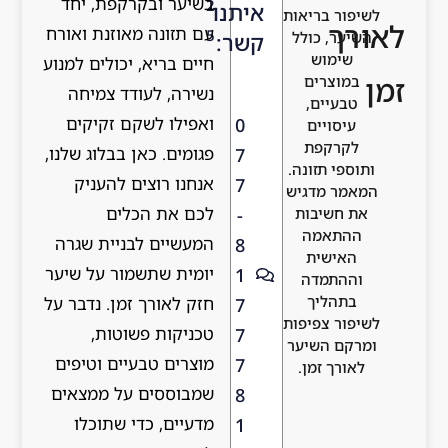
בשיער ובקרקפת, יחד
2
איתנו
עם תזונה מאוזנת ואורח
5
קשר:
חיים בריא, יכולים למנוע
נשירה, לעודד צמיחה
ואפילו לשקם זקיקים
0
פגומים. כאן בבלוג שלנו,
7
אנחנו רוצים להעניק
7
לכם את הכלים
-
המעשיים לבניית שגרה
8
יומית שתשמור על שיער
1
חזק לאורך זמן. נדבר על
7
טכניקות פשוטות,
7
מוצרים טבעיים וטיפים
7
שמבוססים על ממצאים
8
מדעיים, כדי שתוכלו
1