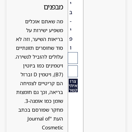
י
מבפנים
ב
-
מה שאתם אוכלים
י
משפיע ישירות על
פ
בריאות השיער, וזה לא
ו
סוד שחוסרים תזונתיים
עלולים להוביל לנשירה.
ויטמינים כמו ביוטין
(B7), ויטמין D וברזל
צרו
הם קריטיים לצמיחה
איתי
קשר
בריאה, וכך גם חומצות
שומן כמו אומגה-3.
מחקר שפורסם בכתב
העת "Journal of
Cosmetic