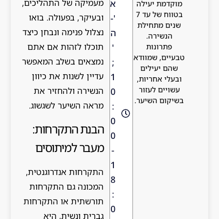
מעמיקה של התהליכים,
א
עילה
בטווח של עד 7
ובעיקר, בפעולה. בואו
'-
חילת
נצלול פנימה ונבחן כיצד
ה
.
תוכלו לזהות אם אתם
'
ת
מוודא
נמצאים בשלב המאפשר
;
לים
עדיין לשנות את כיוון
1
יות,
עזור
הנשירה ולהחזיר את
0
יער.
מראה השיער לשגשוג.
:
0
הבנת התקרחות:
0
מעבר למיתוסים
-
1
התקרחות אנדרוגנטית,
8
המכונה גם התקרחות
:
תורשתית או התקרחות
0
גברית ונשית, היא