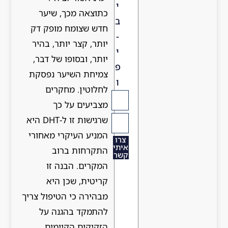
י
כתוצאה מכך, שיער
ב
חדש שצומח מופק דק
-
יותר, קצר יותר, בהיר
י
יותר, ובסופו של דבר,
פ
צמיחת השיער נפסקת
ו
לחלוטין. מחקרים
מצביעים על כך
שרגישות זו ל-DHT היא
המניע העיקרי מאחורי
צרו
איתי
התקרחות ברוב
קשר
המקרים. הבנה זו
קריטית, שכן היא
מבהירה כי הטיפול צריך
להתמקד בהגנה על
הזקיקים הקיימים