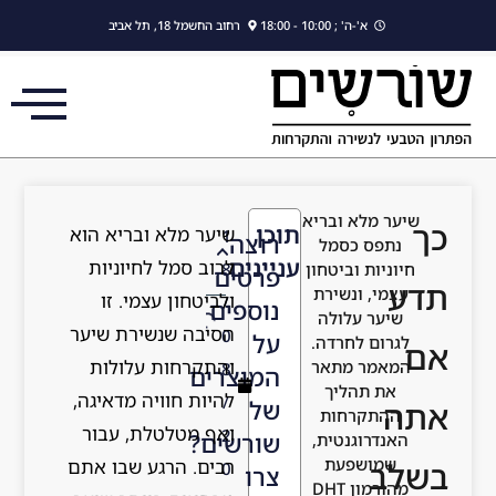
לתוכן
1 - 18:00
רחוב החשמל 18, תל אביב
ובריא
תוכן
שיער מלא ובריא הוא
1
רוצה
סמל
עניינים
לרוב סמל לחיוניות
יטחון
8
פרטים
שירת
ולביטחון עצמי. זו
/
נוספים
ולה
הסיבה שנשירת שיער
0
על
רדה.
והתקרחות עלולות
תאר
8
המוצרים
יך
להיות חוויה מדאיגה,
/
של
ות
ואף מטלטלת, עבור
2
שורשים?
טית,
עת
רבים. הרגע שבו אתם
0
צרו
מהורמון DHT