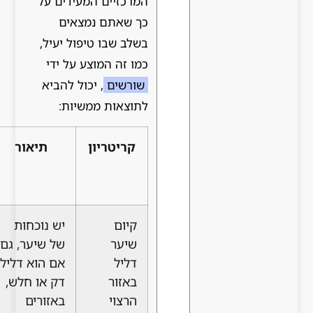
המרכזיים המעידים על
כך שאתם נמצאים
בשלב שבו טיפול יעיל,
כמו זה המוצע על ידי
שורשים
, יכול להביא
לתוצאות ממשיות:
קריטריון
תיאור
חשיבות
להתערבות
מוצלחת
קיום
יש נוכחות
זקיקים
שיער
של שיער, גם
קיימים, גם
דליל
אם הוא דליל,
אם
באזור
דק או חלש,
ממוזערים,
הרצוי
באזורים
הם אלו