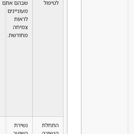
לטיפול
שבהם אתם
שניתן
מעוניינים
לשקם,
לראות
להזין
צמיחה
ולעודד
מחודשת.
לצמוח
מחדש.
זקיקים
שנעלמו
לחלוטין
אינם
ניתנים
לשחזור
באמצעים
אלו.
התחלת
נשירת
טווח זמן זה
הנשירה
השיער
מעיד לרוב