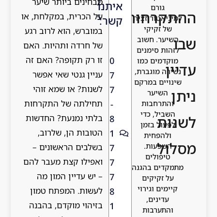
מבחינים ביותר שיער
2
איתנו
חות
על הכרית, במקלחת, או
5
יזציה
קשר:
קי
במוברש, הוא לרוב רגע
שוב
של חרדה ותהיות. האם
מנים
זו רק תקופה? האם זה
0
כמו
ברת,
עניין גנטי שאי אפשר
7
מרקם
לשנות? או שמא זוהי
7
ר
תחילתה של התקרחות
-
ות
כדי
בלתי נמנעת? החדשות
8
זמן
הטובות הן, שלרוב,
1
ית
ת.
בשלבים הראשונים –
7
ם
ואפילו קצת מעבר להם
7
בהגנה
– יש עדיין המון מה
7
ים
ירוי
לעשות. המפתח טמון
8
,
בזיהוי מוקדם, בהבנה
1
ות