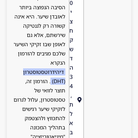
0
הסיבה הנפוצה ביותר
י
לאובדן שיער. היא אינה
צ
קשורה רק לגנטיקה
ח
שירשתם, אלא גם
ק
לאופן שבו זקיקי השיער
ש
שלכם מגיבים להורמון
ד
הנקרא
ה
דיהידרוטסטוסטרון
3
(DHT)
. הורמון זה,
4
תוצר לוואי של
,
טסטוסטרון, עלול לגרום
ת
לזקיקי שיער רגישים
ל
להתכווץ ולהצטמק
א
בתהליך המכונה
ב
"מיניאטוריזציה".