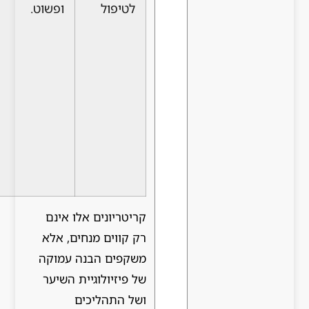
לטיפול
ופשוט.
בטיפול
בשיער.
זקיקי שיער
זקוקים
לגירוי והזנה
קבועים כדי
להתאושש
ולחזור
לפעילות
מלאה.
קריטריונים אלו אינם
רק קווים מנחים, אלא
משקפים הבנה עמוקה
של פיזיולוגיית השיער
ושל התהליכים