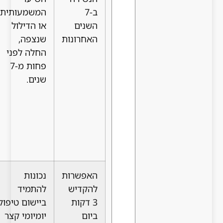
ב-7
המשמעותית,
שזקיקי
השנים
או הדילול
השיער
האחרונות
שנצפה,
עדיין לא
החלה לפני
עברו נזק
פחות מ-7
בלתי הפיך
שנים.
או אטרופיה
מלאה, והם
עדיין
מגיבים
לטיפולים
ממריצים.
האפשרות
נכונות
עקביות
להקדיש
להתמיד
היא
3 דקות
ביישום טיפול
המפתח
ביום
יומיומי קצר
להצלחה