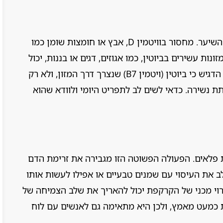
מה שאנחנו אוכלים משפיע ישירות על בריאות השיער. מחסור בוויטמין D, אבץ או חומצות שומן כמו
ל מזונות עשירים בביוטין, כמו אגוזים, דגים או בננות, יכול
לתמוך בצמיחה בריאה יותר. מחקר הודי עדכני הדגיש כי ביוטין (ויטמין B7) שנצרך דרך המזון, ולא רק
 נשירה. כדאי לשים לב לתפריט היומי ולוודא שהוא
 3-5 דקות יכול לעשות פלאים. הפעולה הפשוטה הזו מגבירה את זרימת הדם
ב את העיסוי עם שמנים טבעיים או אפילו לעשות אותו
גירוי מכני של הקרקפת יכול להאריך את שלב הצמיחה של
ת כמעט מאמץ, ולכן היא מתאימה גם לאנשים עם לוח