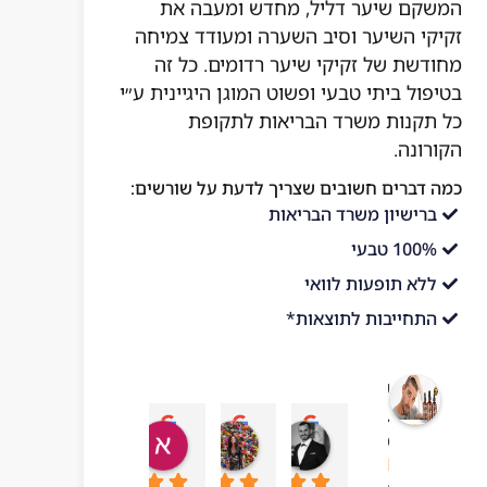
המשקם שיער דליל, מחדש ומעבה את
זקיקי השיער וסיב השערה ומעודד צמיחה
מחודשת של זקיקי שיער רדומים. כל זה
בטיפול ביתי טבעי ופשוט המוגן היגיינית ע״י
כל תקנות משרד הבריאות לתקופת
הקורונה.
כמה דברים חשובים שצריך לדעת על שורשים:
ברישיון משרד הבריאות
100% טבעי
ללא תופעות לוואי
התחייבות לתוצאות*
שורשים
בריאות
עדן בן עזרא
adi ben hamo
אושר בטיטו
mar chai
מהטבע
10:43 06 Jul 23
09:24 19 Sep 23
04:54 22 Sep 23
13:57 01 Oct 23
4.1
מבוסס