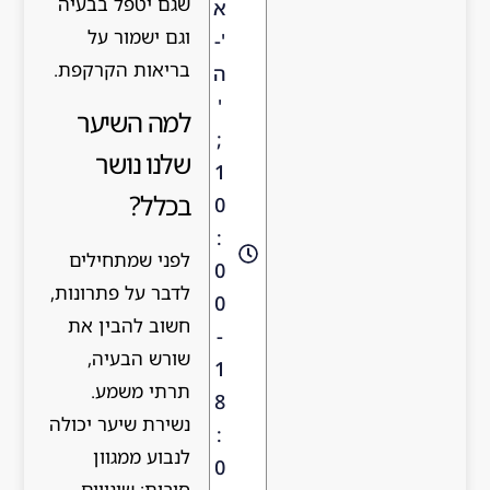
שגם יטפל בבעיה
א
וגם ישמור על
'-
בריאות הקרקפת.
ה
'
למה השיער
;
שלנו נושר
1
בכלל?
0
:
לפני שמתחילים
0
לדבר על פתרונות,
0
חשוב להבין את
-
שורש הבעיה,
1
תרתי משמע.
8
נשירת שיער יכולה
:
לנבוע ממגוון
0
סיבות: שינויים