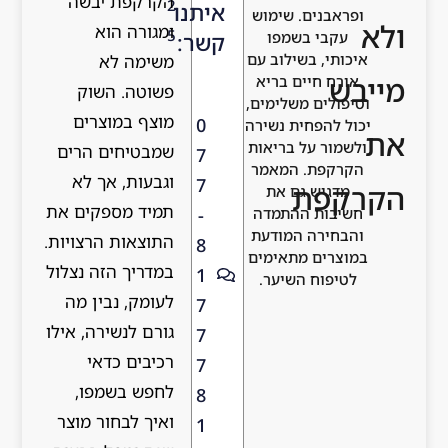
הקרקפת יבשה
2
איתנו
נים. שימוש
ומגורה הוא
5
בי בשמפו
קשר:
י, בשילוב עם
משימה לא
 חיים בריא
פשוטה. השוק
ים משלימים,
מוצף במוצרים
0
הפחית נשירה
ר על בריאות
שמבטיחים הרים
7
פת. המאמר
וגבעות, אך לא
7
פת
יש גם את
תמיד מספקים את
-
ות ההתמדה
ירה המודעת
התוצאות הרצויות.
8
ים מתאימים
במדריך הזה נצלול
1
וח השיער.
לעומק, נבין מה
7
גורם לנשירה, אילו
7
רכיבים כדאי
7
לחפש בשמפו,
8
ואיך לבחור מוצר
1