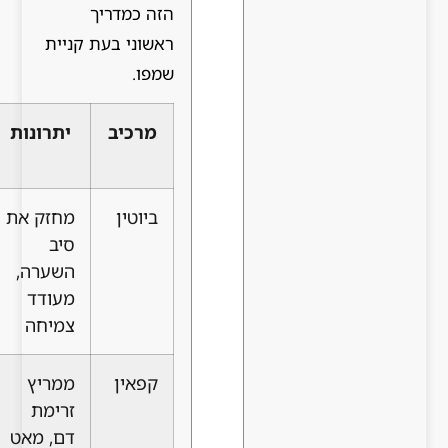
הזה כמדריך
ראשוני בעת קניית
שמפו.
מרכיב
יתרונות
מתאים
למי
ביוטין
מחזק את
שיער
סיב
דליל או
השערה,
חלש
מעודד
צמיחה
קפאין
ממריץ
נשירה
זרימת
הורמונלית
דם, מאט