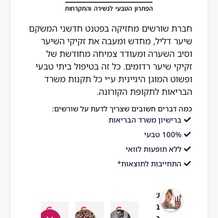
רשים מחזיקה בפטנט חדשני המשקם
ל, מחדש ומעבה את זקיקי השיער
ערה ומעודד צמיחה מחודשת של
ער רדומים. כל זה בטיפול ביתי טבעי
וגן היגיינית ע״י כל תקנות משרד
לתקופת הקורונה.
 חשובים שצריך לדעת על שורשים:
ן משרד הבריאות
פעות לוואי
ות לתוצאות*
שורשים
בריאות
עדן בן עזרא
adi ben hamo
אושר בטיטו
Itamar chai