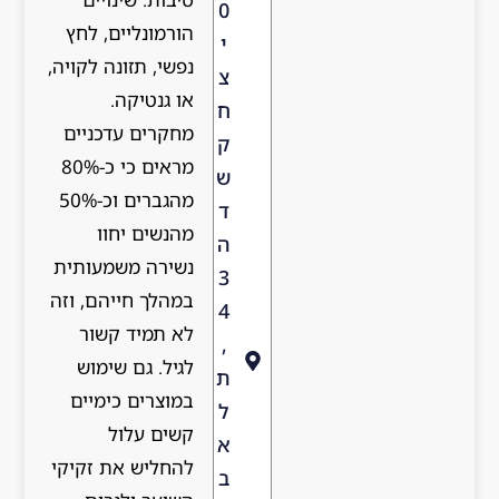
0
הורמונליים, לחץ
י
נפשי, תזונה לקויה,
צ
או גנטיקה.
ח
מחקרים עדכניים
ק
מראים כי כ-80%
ש
מהגברים וכ-50%
ד
מהנשים יחוו
ה
נשירה משמעותית
3
במהלך חייהם, וזה
4
לא תמיד קשור
,
לגיל. גם שימוש
ת
במוצרים כימיים
ל
קשים עלול
א
להחליש את זקיקי
ב