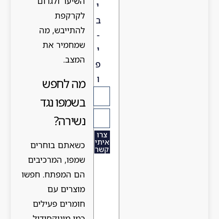
השיער ולגרום
י
לקרקפת
ב
להתייבש, מה
-
שמחמיר את
י
המצב.
פ
ו
מה לחפש
בשמפו נגד
נשירה?
צרו
איתי
כשאתם בוחרים
קשר
שמפו, המרכיבים
הם המפתח. חפשו
מוצרים עם
חומרים פעילים
כמו מינוקסידיל,