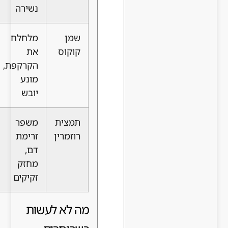
נשירה
שמן
מלחלח
קרקפת
קוקוס
את
יבשה או
הקרקפת,
מגורה
מונע
יובש
תמצית
משפר
כל סוגי
רוזמרין
זרימת
השיער
דם,
מחזק
זקיקים
מה לא לעשות