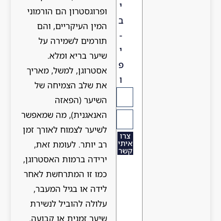
י
ופרוגסטרון הם הורמוני
ב
המין העיקריים, והם
-
תורמים לשמירה על
י
שיער בריא ומלא.
פ
אסטרוגן, למשל, מאריך
ו
את שלב הצמיחה של
השיער (הפאזה
האנאגנית), מה שמאפשר
לשיער לצמוח לאורך זמן
צרו
איתי
רב יותר. לעומת זאת,
קשר
ירידה ברמות האסטרוגן,
כמו זו המתרחשת לאחר
לידה או בגיל המעבר,
עלולה להוביל לנשירת
שיער זמנית או קבועה.