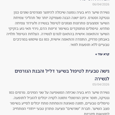
06/04/2026
eve
no 
ryo
lon
נשירת שיער היא בעיה נפוצה שיכולה להיווצר מגורמים שונים כגון
גנטיקה וסטרס. כיום ישנה הבנה מעמיקה יותר של תהליכי צמיחת
ne!
ger 
השיער ומוצעים פתרונות מגוונים לטיפול בנשירה ולעידוד צמיחה
!! 
visi
מחדש. טיפולים מתמקדים בשיפור זרימת הדם, גירוי תאי גזע בזקיקי
Swi
ble 
השיער והתאמה אישית בהתאם לגורם לנשירה. הצלחת הטיפול תלויה
tch 
at 
באבחון מדויק, התמדה והתאמה אישית, כמו גם שימוש במרכיבים
to 
all, 
טבעיים ללא תופעות לוואי.
a 
the
קרא עוד »
nat
re 
ura
is 
l 
no 
גישה טבעית לטיפול בשיער דליל והבנת הגורמים
roo
she
לנשירה
t 
ddi
05/04/2026
sha
ng 
נשירת שיער היא בעיה שכיחה המשפיעה על שני המינים. גורמים כמו
mp
at 
גנטיקה, חוסר איזון הורמונלי ותזונה לקויה יכולים להוביל לתופעה.
oo!
all 
טיפולים טבעיים, תזונה מאוזנת והפחתת מתח יכולים לסייע בשיפור
!! 
an
מצב השיער. חברת "שורשים" מציעה פתרון טבעי ייחודי המתחייב
You 
d 
לתוצאות חיוביות.