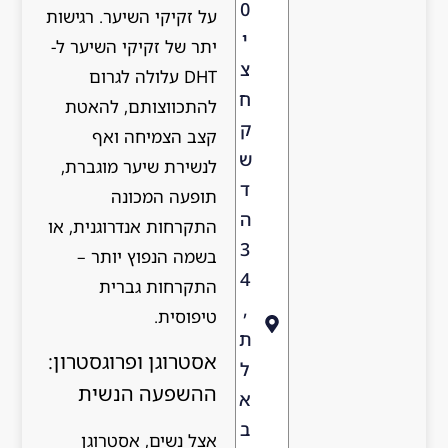
0
על זקיקי השיער. רגישות
י
יתר של זקיקי השיער ל-
צ
DHT עלולה לגרום
ח
להתכווצותם, להאטת
ק
קצב הצמיחה ואף
ש
לנשירת שיער מוגברת,
ד
תופעה המכונה
ה
התקרחות אנדרוגנית, או
3
בשמה הנפוץ יותר –
4
התקרחות גברית
,
טיפוסית.
ת
אסטרוגן ופרוגסטרון:
ל
ההשפעה הנשית
א
ב
אצל נשים, אסטרוגן