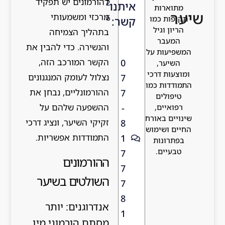
להורמונים יש תפקיד
2
איתנו
מתוארות
שיער
מרכזי ומשמעותי
6
תקופות כמו
קשר:
הריון וגיל
בתהליך הצמיחה
המעבר
והנשירה. כדי להבין את
המשפיעות על
הקשר המורכב הזה,
0
השיער,
ומוצעות דרכי
נצלול לעומק המנגנונים
7
התמודדות כמו
ההורמונליים, נבחן את
7
טיפולים
ההשפעה שלהם על
-
רפואיים,
שינויים באורח
זקיקי השיער, ונציג דרכי
8
החיים ושימוש
התמודדות אפשריות.
1
בפתרונות
טבעיים.
7
ההורמונים
7
השולטים בשיער
7
8
אנדרוגנים: יותר
1
מסתם הורמוני מין