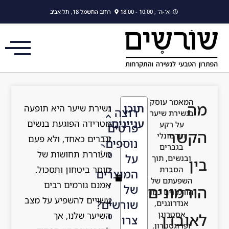
לתוכן
א'-ה' ; 10:00 - 18:00
רחוב החשמל 18, תל אביב
המאמר עוסק
מה
תוכן
נשירת שיער היא תופעה
1
רוצה
בנשירת שיער
עניינים
מטרידה הפוגעת בנשים
על רקע
6
פרטים
הקשר
הורמונלי
וגברים כאחד, ולא פעם
/
נוספים
בגברים
מעוררת תחושות של
0
על
ובנשים, תוך
בין
חוסר ביטחון ותסכול.
הסברת
2
המוצרים
השפעתם של
אמנם גורמים רבים
/
של
הורמונים
הורמונים כמו
עשויים להשפיע על מצב
2
שורשים?
אנדרוגנים,
אסטרוגן
השיער שלנו, אך
לאובדן
0
צרו
ופרוגסטרון.