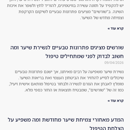
an
sed 
יש להקפיד על תזונה עשירה בוויטמינים, להוריד לחץ ולשפר את איכות
d 
tha
השינה. ב"שורשים" מציעים פתרונות טבעיים לשיקום הקרקפת
I'm 
t it 
וצמיחה מחדש של השיער.
not 
wo
קרא עוד »
on
rke
e 
d 
to 
am
שורשים מציגים פתרונות טבעיים לנשירת שיער ומה
jus
azi
חשוב לבדוק לפני שמתחילים טיפול
t 
ngl
09/04/2026
ind
y.
נשירת שיער משפיעה על רבים מאיתנו, אך ישנם פתרונות טבעיים
ulg
Th
שיכולים לסייע להחזיר את הביטחון העצמי ואת בריאות השיער.
e. 
e 
מומלץ לאבחן את הגורם לנשירה ולבחור בטיפול מותאם אישית ויעיל,
Hig
hol
כמו זה של "שורשים", שמבטיח תוצאות או החזר כספי מלא.
hly 
es 
rec
in 
קרא עוד »
om
the 
me
hai
המדע מאחורי צמיחת שיער מחודשת ומה משפיע על
nd 
r 
הצלחת הטיפול
to 
are 