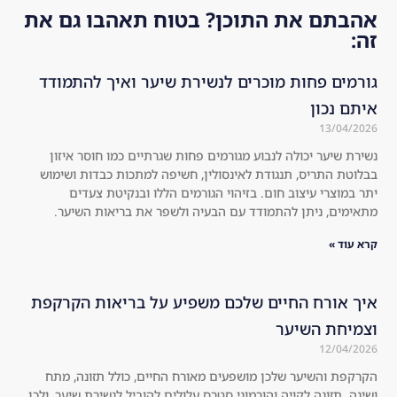
r 
the 
אהבתם את התוכן? בטוח תאהבו גם את
an
co
זה:
d 
mp
str
any
גורמים פחות מוכרים לנשירת שיער ואיך להתמודד
on
. I 
איתם נכון
ger 
dec
13/04/2026
co
ide
נשירת שיער יכולה לנבוע מגורמים פחות שגרתיים כמו חוסר איזון
mp
d 
בבלוטת התריס, תנגודת לאינסולין, חשיפה למתכות כבדות ושימוש
are
to 
יתר במוצרי עיצוב חום. בזיהוי הגורמים הללו ובנקיטת צעדים
d 
try 
מתאימים, ניתן להתמודד עם הבעיה ולשפר את בריאות השיער.
to 
the 
the 
kit 
קרא עוד »
usu
an
al 
d I 
איך אורח החיים שלכם משפיע על בריאות הקרקפת
sha
wa
וצמיחת השיער
mp
s 
12/04/2026
oos
sur
, 
pri
הקרקפת והשיער שלכן מושפעים מאורח החיים, כולל תזונה, מתח
ושינה. תזונה לקויה והורמוני סטרס עלולים להוביל לנשירת שיער, ולכן