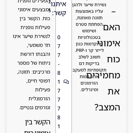
הפעילים גופנית
2
איתנו
נשירת שיער ולהגן
–
ומבצעים אימוני
5
עליו באמצעות
קשר:
תזונה מאוזנת,
כוח. הקשר בין
אם
הפחתת סטרס
פעילות גופנית
ושימוש
לנשירת שיער אינו
0
בטכנולוגיות
ימוני
מתקדמות כגון
חד משמעי,
7
לייזר קר ו-PRP.
והבנתו דורשת
7
וח
חשוב לשלב
ניתוח של מספר
-
בדיקות דם
תקופתיות למעקב
מרכיבים: תזונה,
חמירים
8
אחר רמות
דפוסי חיים,
1
הורמונים
ת
פעילות
ומינרלים.
7
הורמונלית
7
מצב?
וגורמים גנטיים.
7
8
הקשר בין
1
אימוני כוח