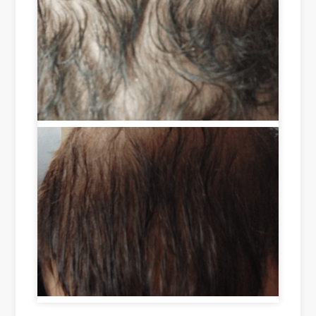
rt 
suc
an
tim
ces
d 
e 
s, I 
als
of 
sa
o 
les
w 
hel
s 
an 
pin
tha
adv
g 
n 
erti
to 
tw
se
enc
o 
me
our
we
nt 
ag
eks 
of 
e 
are 
Ro
gro
sim
ots 
wt
ply 
on 
h 
am
Ins
in 
azi
tag
cer
ng!
ra
tai