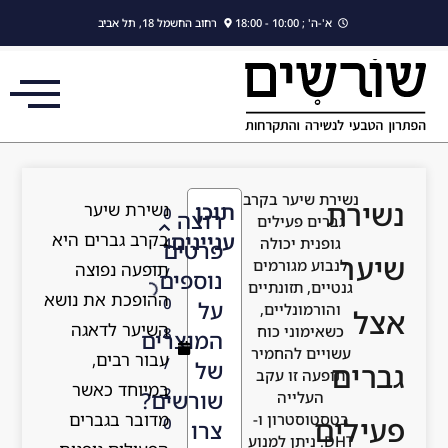
לתוכן
א'-ה' ; 10:00 - 18:00
רחוב החשמל 18, תל אביב
נשירת שיער בקרב
שירת
נשירת שיער
תוכן
0
רוצה
גברים פעילים
בקרב גברים היא
עניינים
גופנית יכולה
4
פרטים
יער
לנבוע מגורמים
תופעה נפוצה
/
נוספים
גנטיים, תזונתיים
ההופכת את נושא
0
על
והורמונליים,
צל
השיער לדאגה
כשאימוני כוח
8
המוצרים
עשויים להחמיר
עבור רבים,
/
של
ברים
תופעה זו עקב
במיוחד כאשר
2
שורשים?
העלייה
מדובר בגברים
בטסטוסטרון ו-
עילים
0
צרו
DHT. ניתן למנוע