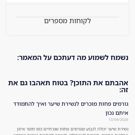
!! 
m 
n 
Th
an
are
e 
d 
as.
לקוחות מספרים
hai
res
Hig
r is 
ear
hly 
mu
che
rec
ch 
d a 
om
he
bit 
me
מח לשמוע מה דעתכם על המאמר:
alt
ab
nd
hie
out 
ed!
r 
the 
בתם את התוכן? בטוח תאהבו גם את
an
co
d 
mp
str
any
מים פחות מוכרים לנשירת שיער ואיך להתמודד
on
. I 
ם נכון
ger 
dec
13/04/
co
ide
ת שיער יכולה לנבוע מגורמים פחות שגרתיים כמו חוסר איזון
mp
d 