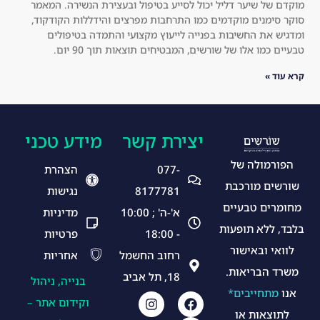
ם של שיער דליל יכול לסייע בטיפול ובעצירת הנשירה. המאמר
rse
cke
 סימנים מוקדמים כמו התרחבות מפרצים והידללות הקודקוד,
lf!
r 
יש את החשיבות בפנייה לייעוץ מקצועי והתמדה בטיפולים
ם כמו אלו של שורשים, המבטיחים תוצאות תוך 90 יום.
an
d 
עוד »
he
alt
hie
יצירת קשר
מידע טכני
r.
I 
ורמולה של
077-
הצהרת
hig
שים מורכבת
8177781
נגישות
hly 
מרים טבעיים
rec
א'-ה' ; 10:00
מדיניות
om
, ללא תופעות
- 18:00
פרטיות
me
ואי ובאישור
רחוב החשמל
אחריות
nd 
רד הבריאות.
18, תל אביב
any
בנייה, ניהול
ו
מתחייבים*
on
וקידום אתר –
תוצאות או
e 