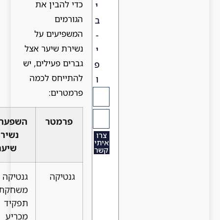
כדי להבין את
י
הגורמים
ב
המשפיעים על
-
נשירת שיער אצל
י
גברים פעילים, יש
פ
להתייחס לכמה
ו
פרמטרים:
פרמטר
השפעה על
נשירת
צרו
איתי
שיער
קשר
גנטיקה
גנטיקה
משחקת
תפקיד
מכריע