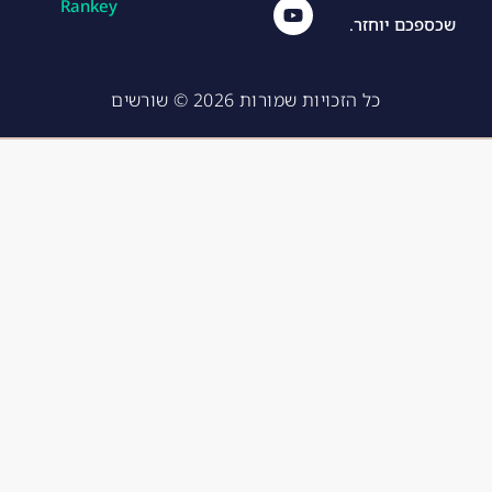
Rankey
wh
ספכם יוחזר.
o 
suf
כל הזכויות שמורות 2026 © שורשים
fer
s 
fro
m 
hai
r 
los
s 
an
d 
bal
dn
ess 
to 
pur