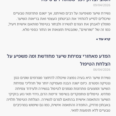
t 
ngl
09/04/
ind
y.
ת שיער משפיעה על רבים מאיתנו, אך ישנם פתרונות טבעיים
ulg
Th
לים לסייע להחזיר את הביטחון העצמי ואת בריאות השיער.
e. 
e 
ץ לאבחן את הגורם לנשירה ולבחור בטיפול מותאם אישית ויעיל,
Hig
hol
זה של "שורשים", שמבטיח תוצאות או החזר כספי מלא.
hly 
es 
rec
in 
עוד »
om
the 
me
hai
ע מאחורי צמיחת שיער מחודשת ומה משפיע על
nd 
r 
חת הטיפול
to 
are 
06/04/
eve
no 
ryo
lon
ת שיער היא בעיה נפוצה שיכולה להיווצר מגורמים שונים כגון
קה וסטרס. כיום ישנה הבנה מעמיקה יותר של תהליכי צמיחת
ne!
ger 
ר ומוצעים פתרונות מגוונים לטיפול בנשירה ולעידוד צמיחה
!! 
visi
. טיפולים מתמקדים בשיפור זרימת הדם, גירוי תאי גזע בזקיקי
Swi
ble 
ר והתאמה אישית בהתאם לגורם לנשירה. הצלחת הטיפול תלויה
tch 
at 
ון מדויק, התמדה והתאמה אישית, כמו גם שימוש במרכיבים
to 
all, 
ים ללא תופעות לוואי.