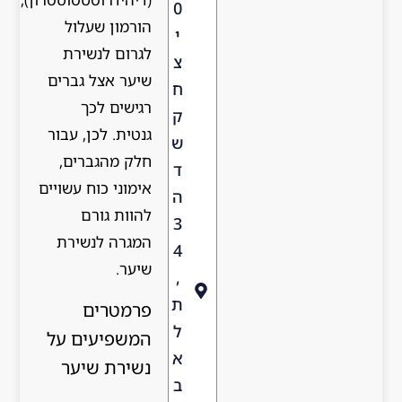
0
הורמון שעלול
י
לגרום לנשירת
צ
שיער אצל גברים
ח
רגישים לכך
ק
גנטית. לכן, עבור
ש
חלק מהגברים,
ד
אימוני כוח עשויים
ה
להוות גורם
3
המגרה לנשירת
4
שיער.
,
ת
פרמטרים
ל
המשפיעים על
א
נשירת שיער
ב