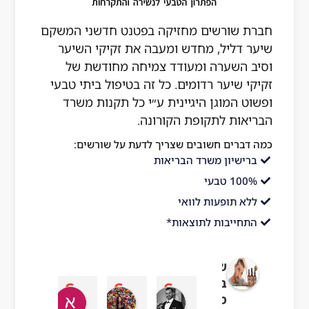
חברת שורשים מחזיקה בפטנט חדשני המשקם
שיער דליל, מחדש ומעבה את זקיקי השיער
וסיב השערה ומעודד צמיחה מחודשת של
זקיקי שיער רדומים. כל זה בטיפול ביתי טבעי
ופשוט המוגן היגיינית ע״י כל תקנות משרד
הבריאות לתקופת הקורונה.
כמה דברים חשובים שצריך לדעת על שורשים:
ברישיון משרד הבריאות
100% טבעי
ללא תופעות לוואי
התחייבות לתוצאות*
שורשים
בריאות
עדן בן עזרא
adi ben hamo
אושר בטיטו
ar chai
מהטבע