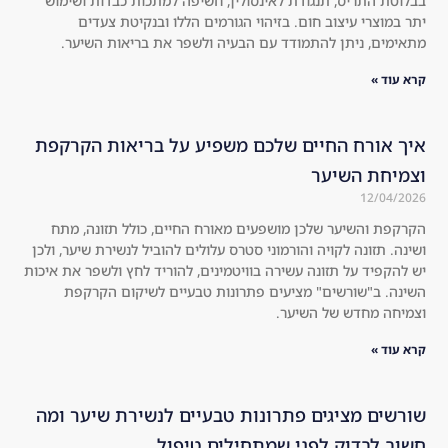
טת התריס, תנגודת לאינסולין, חשיפה למתכות כבדות ושימוש
are
to 
במוצרי עיצוב חום. בזיהוי הגורמים הללו ובנקיטת צעדים
d 
try 
מים, ניתן להתמודד עם הבעיה ולשפר את בריאות השיער.
to 
the 
the 
kit 
עוד »
usu
an
al 
d I 
 אורח החיים שלכם משפיע על בריאות הקרקפת
sha
wa
יחת השיער
mp
s 
12/04/
oos
sur
, 
pri
פת והשיער שלכן מושפעים מאורח החיים, כולל תזונה, מתח
ה. תזונה לקויה והורמוני סטרס עלולים להוביל לנשירת שיער, ולכן
an
sed 
הקפיד על תזונה עשירה בוויטמינים, להוריד לחץ ולשפר את איכות
d 
tha
ה. ב"שורשים" מציעים פתרונות טבעיים לשיקום הקרקפת
I'm 
t it 
חה מחדש של השיער.
not 
wo
עוד »
on
rke
e 
d 
to 
am
שים מציגים פתרונות טבעיים לנשירת שיער ומה
jus
azi
ב לבדוק לפני שמתחילים טיפול