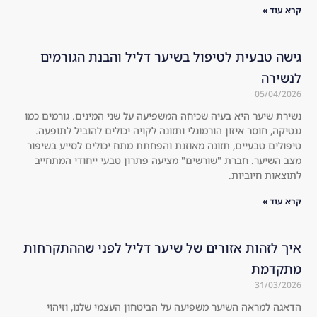
a 
the
עוד »
nat
re 
ura
is 
l 
no 
ה טבעית לטיפול בשיער דליל והבנת הגורמים
roo
she
ירה
t 
ddi
05/04/
sha
ng 
ת שיער היא בעיה שכיחה המשפיעה על שני המינים. גורמים כמו
mp
at 
קה, חוסר איזון הורמונלי ותזונה לקויה יכולים להוביל לתופעה.
oo!
all 
לים טבעיים, תזונה מאוזנת והפחתת מתח יכולים לסייע בשיפור
!! 
an
השיער. חברת "שורשים" מציעה פתרון טבעי ייחודי המתחייב
You 
d 
אות חיוביות.
will 
the 
עוד »
see 
hai
the 
r 
res
loo
 לזהות אזורים של שיער דליל לפני שההתקרחות
ult
ks 
קדמת
s 
mu
31/03/
for 
ch 
ה למראה השיער משפיעה על הביטחון העצמי שלנו, וזיהוי
you
thi