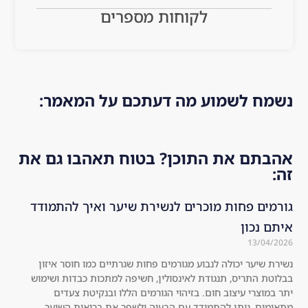
e 
d 
as.
לקוחות מספרים
hai
res
Hig
r is 
ear
hly 
mu
che
rec
ch 
d a 
om
he
bit 
me
נשמח לשמוע מה דעתכם על המאמר:
alt
ab
nd
hie
out 
ed!
r 
the 
אהבתם את התוכן? בטוח תאהבו גם את
an
co
זה:
d 
mp
str
any
גורמים פחות מוכרים לנשירת שיער ואיך להתמודד
on
. I 
איתם נכון
ger 
dec
13/04/2026
co
ide
נשירת שיער יכולה לנבוע מגורמים פחות שגרתיים כמו חוסר איזון
mp
d 
בבלוטת התריס, תנגודת לאינסולין, חשיפה למתכות כבדות ושימוש
are
to 
יתר במוצרי עיצוב חום. בזיהוי הגורמים הללו ובנקיטת צעדים
d 
try 
מתאימים, ניתן להתמודד עם הבעיה ולשפר את בריאות השיער.