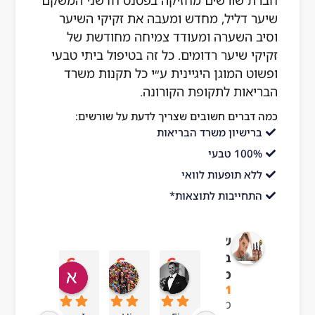
חברת שורשים מחזיקה בפטנט חדשני המשקם
שיער דליל, מחדש ומעבה את זקיקי השיער
וסיב השערה ומעודד צמיחה מחודשת של
זקיקי שיער רדומים. כל זה בטיפול ביתי טבעי
ופשוט המוגן היגיינית ע״י כל תקנות משרד
הבריאות לתקופת הקורונה.
כמה דברים חשובים שצריך לדעת על שורשים:
ברישיון משרד הבריאות
100% טבעי
ללא תופעות לוואי
התחייבות לתוצאות*
שורשים
בריאות
עדן בן עזרא
adi ben hamo
אושר בטיטו
i
מהטבע
l 23
09:24 19 Sep 23
04:54 22 Sep 23
13:57 01 Oct 23
4.1
מבוסס