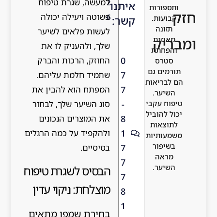
למעשה, שגרת טיפוח
2
איתנו
ותספורות
חזק
פשוטה ויעילה יכולה
6
קבועות.
קשר:
תזונה
לעשות פלאים לשיער
ומבריק
מאוזנת
שלך, ולהעניק לו את
והפחתת
החוזק, הרכות והברק
0
סטרס
תורמים גם
שתמיד חלמת עליהם.
7
הם לבריאות
המפתח הוא להבין את
7
השיער.
סוג השיער שלך, לבחור
-
טיפוח עקבי
יכול להוביל
את המוצרים הנכונים
8
לתוצאות
ולהקפיד על כמה הרגלים
1
משמעותיות
בשיפור
בסיסיים.
7
מראה
7
השיער.
הבסיס לשגרת טיפוח
7
מוצלחת: ניקוי עדין
8
1
בחירת שמפו מתאים