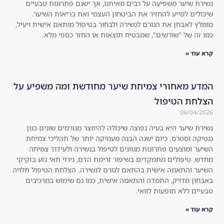
נשירת שיער משפיעה על רבים מאיתנו, אך ישנם פתרונות טבעיים
ulg
Th
שיכולים לסייע להחזיר את הביטחון העצמי ואת בריאות השיער.
e. 
e 
מומלץ לאבחן את הגורם לנשירה ולבחור בטיפול מותאם אישית ויעיל,
Hig
hol
כמו זה של "שורשים", שמבטיח תוצאות או החזר כספי מלא.
hly 
es 
rec
in 
קרא עוד »
om
the 
me
hai
המדע מאחורי צמיחת שיער מחודשת ומה משפיע על
nd 
r 
הצלחת הטיפול
to 
are 
06/04/2026
eve
no 
ryo
lon
נשירת שיער היא בעיה נפוצה שיכולה להיווצר מגורמים שונים כגון
גנטיקה וסטרס. כיום ישנה הבנה מעמיקה יותר של תהליכי צמיחת
ne!
ger 
השיער ומוצעים פתרונות מגוונים לטיפול בנשירה ולעידוד צמיחה
!! 
visi
מחדש. טיפולים מתמקדים בשיפור זרימת הדם, גירוי תאי גזע בזקיקי
Swi
ble 
השיער והתאמה אישית בהתאם לגורם לנשירה. הצלחת הטיפול תלויה
tch 
at 
באבחון מדויק, התמדה והתאמה אישית, כמו גם שימוש במרכיבים
to 
all, 
טבעיים ללא תופעות לוואי.
a 
the
קרא עוד »
nat
re 