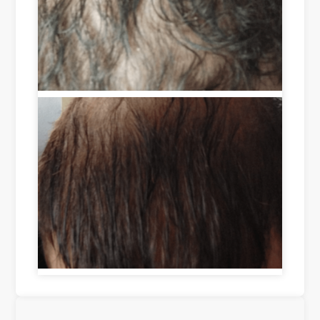
e 
s, I 
als
of 
sa
o 
les
w 
hel
s 
an 
pin
tha
adv
g 
n 
erti
to 
tw
se
enc
o 
me
our
we
nt 
ag
eks 
of 
e 
are 
Ro
gro
sim
ots 
wt
ply 
on 
h 
am
Ins
in 
azi
tag
cer
ng!
ra
tai
!! 
m 
n 
Th
an
are