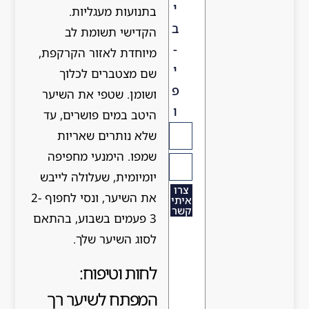
י
בתנועות מעגליות.
ב
הקדישי תשומת לב
-
מיוחדת לאזור הקרקפת,
י
שם מצטברים לכלוך
פ
ושומן. שטפי את השיער
ו
היטב במים פושרים, עד
שלא נותרים שאריות
שמפו. הימנעי מחפיפה
יומיומית, שעלולה לייבש
צרו
את השיער, ונסי לחפוף 2-
איתי
קשר
3 פעמים בשבוע, בהתאם
לסוג השיער שלך.
לחות וטיפוח:
המפתח לשיער רך