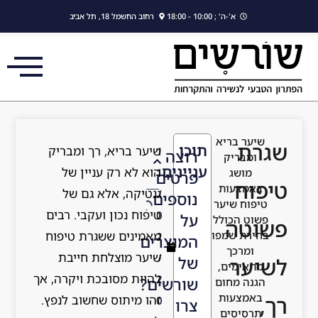
לתוכן
א'-ה' ; 10:00 - 18:00
רחוב החשמל 18, תל אביב
שיער בריא
שגרת
תוכן
שיער בריא, רך ומבריק
1
רוצה
ומבריק
עניינים
הוא לא רק עניין של
מושג
1
פרטים
טיפוח
באמצעות
גנטיקה, אלא גם של
/
נוספים
טיפוח שיער
טיפוח נכון ועקבי. רבים
0
על
פשוט הכולל
פשוטה
מאמינים ששגרת טיפוח
בחירת שמפו
2
המוצרים
ומרכך
שיער מוצלחת חייבת
/
של
לשיער
מתאימים,
להיות מסובכת ויקרה, אך
2
שורשים?
הגנה מחום
באמצעות
רך,
זהו מיתוס שחשוב לנפץ.
0
צרו
תרסיסים