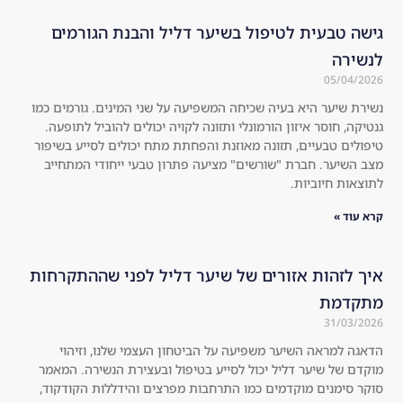
ura
is 
l 
no 
גישה טבעית לטיפול בשיער דליל והבנת הגורמים
roo
she
לנשירה
t 
ddi
05/04/2026
sha
ng 
נשירת שיער היא בעיה שכיחה המשפיעה על שני המינים. גורמים כמו
mp
at 
גנטיקה, חוסר איזון הורמונלי ותזונה לקויה יכולים להוביל לתופעה.
oo!
all 
טיפולים טבעיים, תזונה מאוזנת והפחתת מתח יכולים לסייע בשיפור
!! 
an
מצב השיער. חברת "שורשים" מציעה פתרון טבעי ייחודי המתחייב
You 
d 
לתוצאות חיוביות.
will 
the 
קרא עוד »
see 
hai
the 
r 
res
loo
איך לזהות אזורים של שיער דליל לפני שההתקרחות
ult
ks 
מתקדמת
s 
mu
31/03/2026
for 
ch 
הדאגה למראה השיער משפיעה על הביטחון העצמי שלנו, וזיהוי
you
thi
מוקדם של שיער דליל יכול לסייע בטיפול ובעצירת הנשירה. המאמר
rse
cke
סוקר סימנים מוקדמים כמו התרחבות מפרצים והידללות הקודקוד,