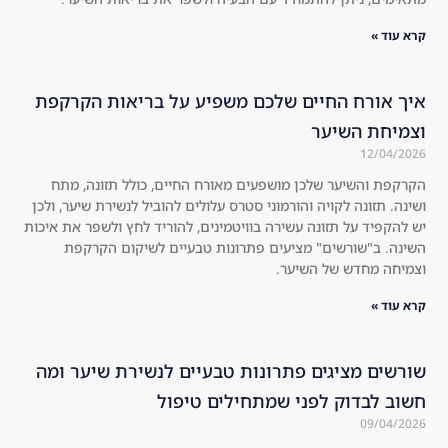
to 
the 
the 
kit 
קרא עוד »
usu
an
al 
d I 
איך אורח החיים שלכם משפיע על בריאות הקרקפת
sha
wa
וצמיחת השיער
mp
s 
12/04/2026
oos
sur
, 
pri
הקרקפת והשיער שלכן מושפעים מאורח החיים, כולל תזונה, מתח
ושינה. תזונה לקויה והורמוני סטרס עלולים להוביל לנשירת שיער, ולכן
an
sed 
יש להקפיד על תזונה עשירה בוויטמינים, להוריד לחץ ולשפר את איכות
d 
tha
השינה. ב"שורשים" מציעים פתרונות טבעיים לשיקום הקרקפת
I'm 
t it 
וצמיחה מחדש של השיער.
not 
wo
קרא עוד »
on
rke
e 
d 
to 
am
שורשים מציגים פתרונות טבעיים לנשירת שיער ומה
jus
azi
חשוב לבדוק לפני שמתחילים טיפול
t 
ngl
09/04/2026
ind
y.