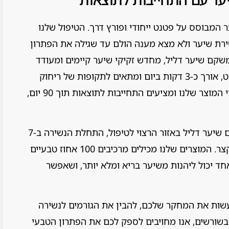
 המבוסס על פטנט ייחודי ופורץ דרך. הטיפול שלנו
שירת שיער ולא מצא מענה הולם עד שגילה את הפתרון
שקם שיער דליל, מחדש זקיקי שיער קיימים ומעודד
צמיחה מחודשת. הוא מיועד לשימוש ביתי פשוט, אורך כ-3 דקות ביום ומתאים לתקופות של ריחוק
חברתי והקפדה על היגיינה. אנו עומדים מאחורי המוצר שלנו ומציעים התחייבות לתוצאות תוך 90 יום,
הקריטריונים להצלחת הטיפול שלנו כוללים קיום שיער דליל באזור הרצוי לטיפול, התחלת הנשירה ב-7
השנים האחרונות ויכולת להתמיד בטיפול יומי קצר. המוצרים שלנו מכילים מרכיבים 100 אחוז טבעיים
אחד יכול ליהנות משיער בריא ומלא יותר, ושאפשר
עשות את המחקר שלכם, להבין את הגורמים לנשירה
 בשורשים, אנו מחויבים לספק לכם את הפתרון הטבעי