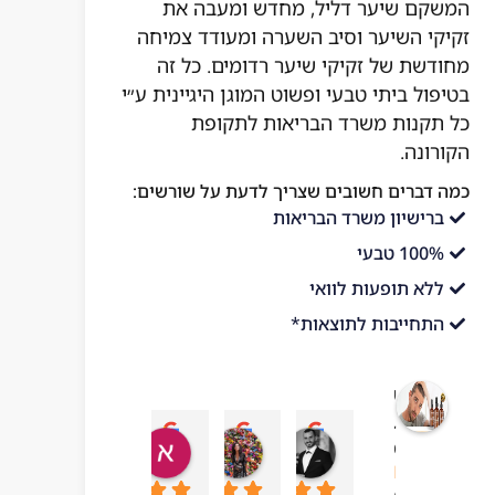
המשקם שיער דליל, מחדש ומעבה את
זקיקי השיער וסיב השערה ומעודד צמיחה
מחודשת של זקיקי שיער רדומים. כל זה
בטיפול ביתי טבעי ופשוט המוגן היגיינית ע״י
כל תקנות משרד הבריאות לתקופת
הקורונה.
כמה דברים חשובים שצריך לדעת על שורשים:
ברישיון משרד הבריאות
100% טבעי
ללא תופעות לוואי
התחייבות לתוצאות*
שורשים
בריאות
עדן בן עזרא
adi ben hamo
אושר בטיטו
mar chai
מהטבע
10:43 06 Jul 23
09:24 19 Sep 23
04:54 22 Sep 23
13:57 01 Oct 23
4.1
מבוסס