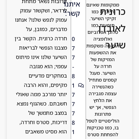
קרובות נשאר מתחת
2
איתנו
ממקומות שאינם
כרונית
לרדאר, ושקשור עמוק
5
חיוניים כמו
קשר:
זקיקי השיער.
עמוק לנפש שלנו? אנחנו
לאובדן
תופעות כמו
מדברים, כמובן, על
טלוגן אפלוביום
חרדה כרונית. הקשר בין
0
ואלופציה
שיער
אראטה משקפות
מצבנו הנפשי לבריאות
7
את ההשפעות
השיער שלנו אינו מיתוס
7
המזיקות של
עממי; הוא מגובה
-
חרדה על
השיער. מעגל
במחקרים מדעיים
8
קסמים מתחיל
מקיפים, והוא הרבה
1
כשהנשירה
עצמה מגבירה
יותר מורכב ממה שאולי
7
את הלחץ
חשבתם. כשהגוף נמצא
7
הנפשי, אך יש
במצב מתמשך של
7
פתרונות
הוליסטיים לטפל
דריכות, סטרס וחרדה,
8
בו, כמו טכניקות
הוא מסיט משאבים
1
להפחתת סטרס