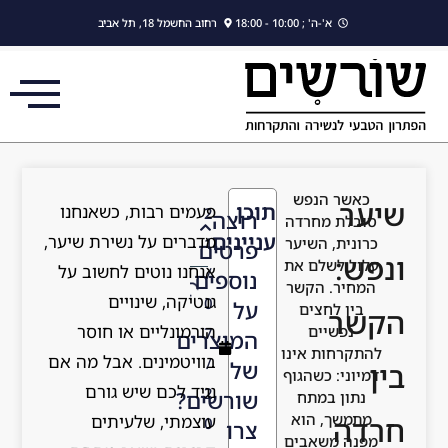
לתוכן
א'-ה' ; 10:00 - 18:00
רחוב החשמל 18, תל אביב
כאשר הנפש
שיער
תוכן
פעמים רבות, כשאנחנו
2
רוצה
סובלת מחרדה
עניינים
מדברים על נשירת שיער,
כרונית, השיער
1
פרטים
ונפש:
עלול לשלם את
אנחנו נוטים לחשוב על
/
נוספים
המחיר. הקשר
גנטיקה, שינויים
0
על
בין לחצים
הקשר
הורמונליים או חוסר
נפשיים
7
המוצרים
להתקרחות אינו
בוויטמינים. אבל מה אם
/
של
בין
דמיוני: כשהגוף
נגיד לכם שיש גורם
2
שורשים?
נתון במתח
מתמשך, הוא
עוצמתי, שלעיתים
חרדה
0
צרו
מפנה משאבים