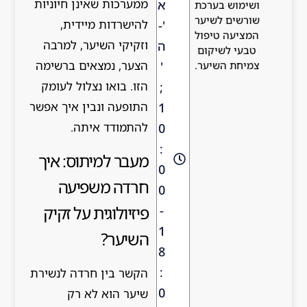
ממערכות שאינן חיוניות
א
ושימוש בערכת
שורשים לשיער
להישרדות מיידית,
'-
המציעה טיפול
וזקיקי השיער, למרבה
ה
טבעי לשיקום
הצער, נמצאים ברשימה
'
צמיחת השיער.
הזו. בואו נצלול לעומק
;
התופעה ונבין איך אפשר
1
להתמודד איתה.
0
:
מעבר למיתוס: איך
0
חרדה משפיעה
0
פיזיולוגית על זקיק
-
1
השיער?
8
:
הקשר בין חרדה לנשירת
0
שיער הוא לא רק