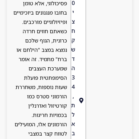
0
פסיכולוגי, אלא טומן
י
בחובו מנגנונים ביוכימיים
צ
ופיזיולוגיים מורכבים.
ח
כשאתם חווים חרדה
ק
כרונית, הגוף שלכם
ש
נמצא במצב "הילחם או
ד
ברח" מתמיד. זה אומר
ה
שמערכת העצבים
3
הסימפתטית פועלת
4
שעות נוספות, משחררת
,
הורמוני סטרס כמו
ת
קורטיזול ואדרנלין
ל
בכמויות חריגות.
א
הורמונים אלו, המועילים
ב
לטווח קצר במצבי