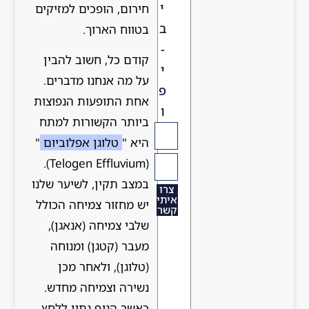
י
חירום, הופכים למזיקים
ב
בטווח הארוך.
-
קודם כל, חשוב להבין
י
על מה אנחנו מדברים.
פ
אחת התופעות הנפוצות
ו
ביותר הקשורות למתח
היא "
טלוגן אפלוביום
"
(Telogen Effluvium).
במצב תקין, לשיער שלנו
צרו
איתי
יש מחזור צמיחה הכולל
קשר
שלבי צמיחה (אנאגן),
מעבר (קטגן) ומנוחה
(טלוגן), ולאחר מכן
נשירה וצמיחה מחדש.
כאשר הגוף נתון ללחץ