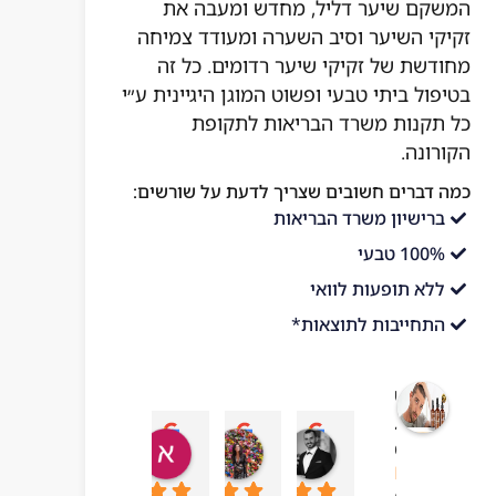
המשקם שיער דליל, מחדש ומעבה את
זקיקי השיער וסיב השערה ומעודד צמיחה
מחודשת של זקיקי שיער רדומים. כל זה
בטיפול ביתי טבעי ופשוט המוגן היגיינית ע״י
כל תקנות משרד הבריאות לתקופת
הקורונה.
כמה דברים חשובים שצריך לדעת על שורשים:
ברישיון משרד הבריאות
100% טבעי
ללא תופעות לוואי
התחייבות לתוצאות*
שורשים
בריאות
עדן בן עזרא
adi ben hamo
אושר בטיטו
mar chai
מהטבע
10:43 06 Jul 23
09:24 19 Sep 23
04:54 22 Sep 23
13:57 01 Oct 23
4.1
מבוסס