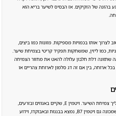
 בהזנה של הזקיקים. אז הבסיס לשיער בריא הוא
חה.
ב לצרוך אותו בכמויות מספיקות. מזונות כמו ביצים,
יות, כמו ליזין, שמשחקות תפקיד קריטי בצמיחת שיער.
 שתזונה דלת חלבון עלולה להאט את מחזור הצמיחה
כל ארוחה, בין אם זה דג סלמון לארוחת צהריים או
ם
ויטמינים ומינרלים הם כמו דלק שמניע את תהליך צמיחת השיער. ויטמין E, שקיים באגוזים ובזרעים,
מגן על זקיקי השיער מפני נזקי חמצון. ביוטין, שמכונה גם ויטמין B7, נמצא בבננות ובאבוקדו, וידוע