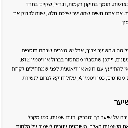
דפות, תומך בתיקון רקמות, וברזל, שקיים בתרד
. אם אתם חשים שהשיער שלכם חלש, שווה לבדוק אם
ן.
כל מה שהשיער צריך, אבל יש מצבים שבהם תוספים
יכולים לעזור. לדוגמה, אם אתם צמחונים או טבעונים, ייתכן שתסבלו ממחסור בברזל או ויטמין B12,
י להתייעץ עם רופא או דיאטנית לפני שמתחילים לקחת
תוספים. חשוב לא להגזים, כי עודף של ויטמינים מסוימים, כמו ויטמין A, עלול דווקא לגרום לנשירת
יער
ה-3, הם חיוניים לשמירה על שיער רך ומבריק. דגים שמנים, כמו מקרל
 את השומנים האלה. השומנים עוזרים לשמור על הלחות