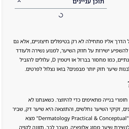
תוכן עניינים
 הדרך אליו מתחילה לא רק בטיפולים חיצוניים, אלא גם
 להשפיע ישירות על חוזק השיער, למנוע נשירה ולעודד
צמיחה מחודשת. מחקרים מראים שחסרים תזונתיים, כמו מחסור בברזל או ויטמין D, עלולים להוביל
 לבנות שיער חזק יותר מבפנים? בואו נצלול לפרטים.
חומרי בנייה מתאימים כדי להיווצר. כשאנחנו לא
ים, זקיקי השיער נחלשים, והתוצאה היא שיער דק, שביר
או נשירה מוגברת. מחקר שפורסם בכתב העת "Dermatology Practical & Conceptual" מצא
נשירת שיער מסוג אלופציה. מעבר לכך, תזונה לקויה