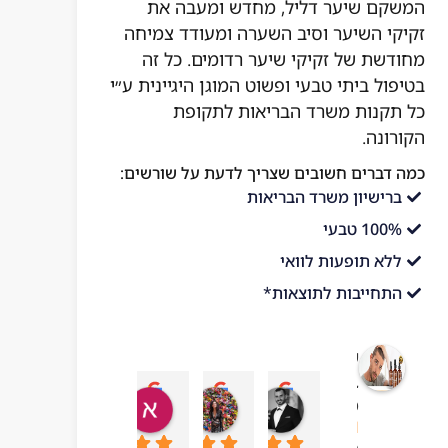
המשקם שיער דליל, מחדש ומעבה את
זקיקי השיער וסיב השערה ומעודד צמיחה
מחודשת של זקיקי שיער רדומים. כל זה
בטיפול ביתי טבעי ופשוט המוגן היגיינית ע״י
כל תקנות משרד הבריאות לתקופת
הקורונה.
כמה דברים חשובים שצריך לדעת על שורשים:
ברישיון משרד הבריאות
100% טבעי
ללא תופעות לוואי
התחייבות לתוצאות*
שורשים
בריאות
עדן בן עזרא
adi ben hamo
אושר בטיטו
mar chai
מהטבע
10:43 06 Jul 23
09:24 19 Sep 23
04:54 22 Sep 23
13:57 01 Oct 23
4.1
מבוסס