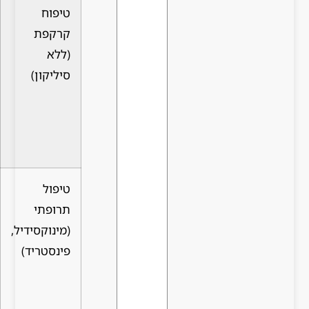
טיפוח
מנקה
דורש מעבר
קרקפת
רעלים
לתכשירים
(ללא
מהקרקפת,
עדינים ולעיתים
סיליקון)
משפר את
יקרים יותר
הספיגה
של חומרים
פעילים
טיפול
מבוסס
עלול לגרום
תרופתי
מחקרית,
לתופעות לוואי,
(מינוקסידיל,
נותן
תחזוקה
פינסטריד)
תוצאות
יומיומית,
מהירות
הפסקה גורמת
יחסית
לרגרסיה