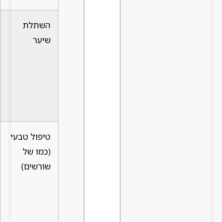
השתלת
פתרון
עלות גבוהה,
שיער
מהיר
תהליך פולשני,
יחסית,
תוצאה לא תמיד
אפקטיבי
טבעית
באזורים
קרחים
טיפול טבעי
משלב
דורש התמדה
(כמו של
רכיבים
יומית למשך
שורשים)
בוטניים,
מספר שבועות
תומך
לתוצאות
בקרקפת,
בטוח, לא