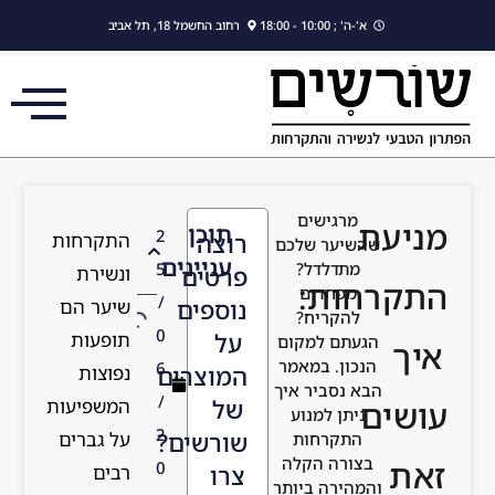
לתוכן
 18, תל אביב
ן
2
התקרחות
ינים
5
ם
ונשירת
/
ים
שיער הם
0
תופעות
6
רים
נפוצות
/
המשפיעות
2
ים?
על גברים
0
רבים