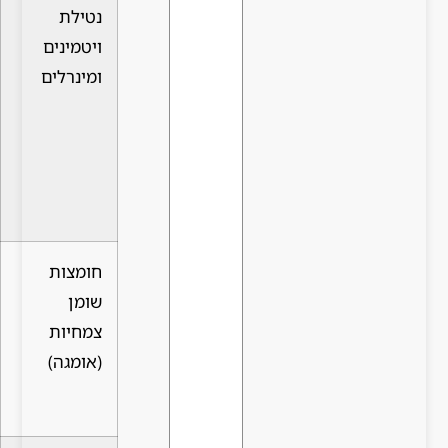
נטילת
מחזקת את
דורשת התמדה
ויטמינים
השורש
והשפעה איטית
ומינרלים
מבפנים,
יחסית
בטוחה
יחסית
לשימוש
לאורך זמן
חומצות
מאזנות
פחות יעילות
שומן
הורמונים
לבדן, נדרש
צמחיות
אנדרוגניים,
שילוב עם
(אומגה)
מועילות
טיפולים נוספים
לקרקפת