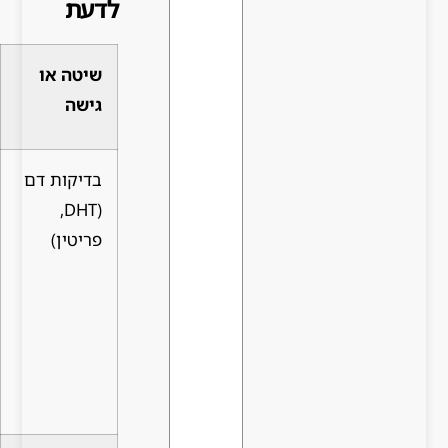
לדעת
שיטה או
יתרונות
חסרונות/הערות
גישה
עיקריים
בדיקות דם
מאפשרות
מצריכות מעקב
(DHT,
להבין את
רפואי. לעיתים
פריטין)
מקור
כרוכות בעלות
הבעיה
ופרשנות
ומסייעות
מקצועית
בהתאמה
אישית של
טיפול