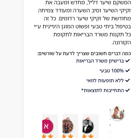
המשקם שיער דליל, מחדש ומעבה את
זקיקי השיער וסיב השערה ומעודד צמיחה
מחודשת של זקיקי שיער רדומים. כל זה
בטיפול ביתי טבעי ופשוט המוגן היגיינית ע״י
כל תקנות משרד הבריאות לתקופת
הקורונה.
כמה דברים חשובים שצריך לדעת על שורשים:
ברישיון משרד הבריאות
100% טבעי
ללא תופעות לוואי
התחייבות לתוצאות*
שורשים
בריאות
עדן בן עזרא
adi ben hamo
אושר בטיטו
mar chai
מהטבע
10:43 06 Jul 23
09:24 19 Sep 23
04:54 22 Sep 23
13:57 01 Oct 23
4.1
מבוסס