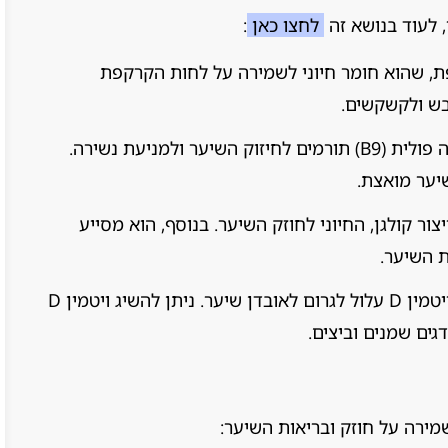
, לעוד בנושא זה
לחצו כאן
:
ת, שהוא חומר חיוני לשמירה על לחות הקרקפת
ובש ולקשקשים.
במיוחד ביוטין (B7) וחומצה פולית (B9) תורמים לחיזוק השיער ולמניעת נשירה.
שיער מואצת.
ור קולגן, החיוני לחוזק השיער. בנוסף, הוא מסייע
ת השיער.
מחקרים מראים כי חוסר בויטמין D עלול לגרום לאובדן שיער. ניתן להשיג ויטמין D
ים שמנים וביצים.
שמירה על חוזק ובריאות השיער: