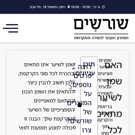
לתוכן
א'-ה' ; 10:00 - 18:00
רחוב החשמל 18, תל אביב
שמנים
האם
תוכן
שמן לשיער אינו מתאים
1
רוצה
לשיער
עניינים
בהכרח לכל סוגי הקרקפת,
מציעים
0
פרטים
שמן
אפשרות
ולכן חשוב להבין כיצד
/
נוספים
טבעית
להתאים את השמן הנכון
1
על
לשמירה
לשיער
על
בהתאם למאפיינים
1
המוצרים
בריאות
הספציפיים של השיער
/
של
מתאים
השיער
והקרקפת שלך. הבנה זו
2
שורשים?
והקרקפת,
תוך
לכל
יכולה למנוע תופעות לוואי
0
צרו
מתן