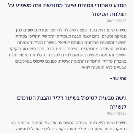
me
hai
המדע מאחורי צמיחת שיער מחודשת ומה משפיע על
nd 
r 
הצלחת הטיפול
to 
are 
06/04/2026
eve
no 
ryo
lon
נשירת שיער היא בעיה נפוצה שיכולה להיווצר מגורמים שונים כגון
גנטיקה וסטרס. כיום ישנה הבנה מעמיקה יותר של תהליכי צמיחת
ne!
ger 
השיער ומוצעים פתרונות מגוונים לטיפול בנשירה ולעידוד צמיחה
!! 
visi
מחדש. טיפולים מתמקדים בשיפור זרימת הדם, גירוי תאי גזע בזקיקי
Swi
ble 
השיער והתאמה אישית בהתאם לגורם לנשירה. הצלחת הטיפול תלויה
tch 
at 
באבחון מדויק, התמדה והתאמה אישית, כמו גם שימוש במרכיבים
to 
all, 
טבעיים ללא תופעות לוואי.
a 
the
קרא עוד »
nat
re 
ura
is 
l 
no 
גישה טבעית לטיפול בשיער דליל והבנת הגורמים
roo
she
לנשירה
t 
ddi
05/04/2026
sha
ng 
נשירת שיער היא בעיה שכיחה המשפיעה על שני המינים. גורמים כמו
mp
at 
גנטיקה, חוסר איזון הורמונלי ותזונה לקויה יכולים להוביל לתופעה.
oo!
all 