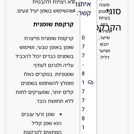
לא רצויות ולהבטיח
2
איתנו
מענה
סוגי
שהשימוש בשמן יעיל ונעים.
4
למגוון
קשר:
בעיות
קרקפת שומנית
הקרקפת?
כמו
נשירת
0
שיער,
קרקפת שומנית מייצרת
יובש
7
שומן באופן טבעי, ושימוש
ושיער
7
בשמנים כבדים יכול להכביד
דליל.
-
עליה ולגרום לעודף
8
שמנוניות. במקרים כאלו
1
מומלץ להשתמש בשמנים
7
קלים יותר, שמעניקים לחות
7
ללא תחושת כובד.
7
שמן זרעי ענבים
8
הוא שמן קליל
1
המתאים לקרקפת