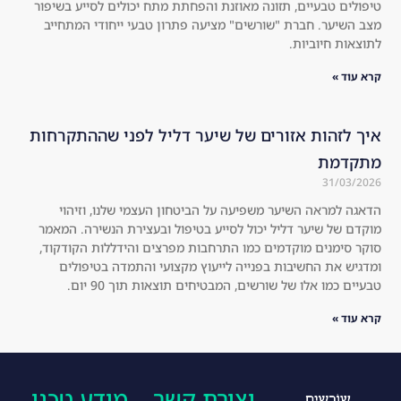
טיפולים טבעיים, תזונה מאוזנת והפחתת מתח יכולים לסייע בשיפור
!! 
an
מצב השיער. חברת "שורשים" מציעה פתרון טבעי ייחודי המתחייב
You 
d 
לתוצאות חיוביות.
will 
the 
קרא עוד »
see 
hai
the 
r 
res
loo
איך לזהות אזורים של שיער דליל לפני שההתקרחות
ult
ks 
מתקדמת
s 
mu
31/03/2026
for 
ch 
הדאגה למראה השיער משפיעה על הביטחון העצמי שלנו, וזיהוי
you
thi
מוקדם של שיער דליל יכול לסייע בטיפול ובעצירת הנשירה. המאמר
rse
cke
סוקר סימנים מוקדמים כמו התרחבות מפרצים והידללות הקודקוד,
lf!
r 
ומדגיש את החשיבות בפנייה לייעוץ מקצועי והתמדה בטיפולים
טבעיים כמו אלו של שורשים, המבטיחים תוצאות תוך 90 יום.
an
d 
קרא עוד »
he
alt
hie
יצירת קשר
מידע טכני
r.