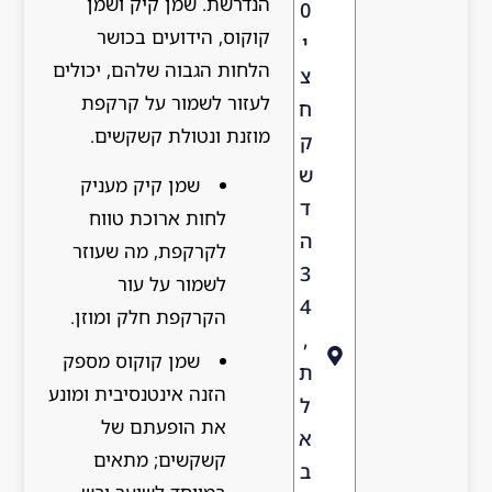
הנדרשת. שמן קיק ושמן
0
קוקוס, הידועים בכושר
י
הלחות הגבוה שלהם, יכולים
צ
לעזור לשמור על קרקפת
ח
מוזנת ונטולת קשקשים.
ק
ש
שמן קיק מעניק
ד
לחות ארוכת טווח
ה
לקרקפת, מה שעוזר
3
לשמור על עור
4
הקרקפת חלק ומוזן.
,
שמן קוקוס מספק
ת
הזנה אינטנסיבית ומונע
ל
את הופעתם של
א
קשקשים; מתאים
ב