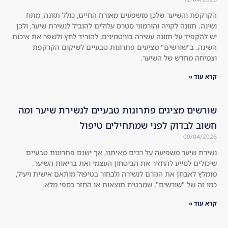
oos
sur
, 
pri
הקרקפת והשיער שלכן מושפעים מאורח החיים, כולל תזונה, מתח
ושינה. תזונה לקויה והורמוני סטרס עלולים להוביל לנשירת שיער, ולכן
an
sed 
יש להקפיד על תזונה עשירה בוויטמינים, להוריד לחץ ולשפר את איכות
d 
tha
השינה. ב"שורשים" מציעים פתרונות טבעיים לשיקום הקרקפת
I'm 
t it 
וצמיחה מחדש של השיער.
not 
wo
קרא עוד »
on
rke
e 
d 
to 
am
שורשים מציגים פתרונות טבעיים לנשירת שיער ומה
jus
azi
חשוב לבדוק לפני שמתחילים טיפול
t 
ngl
09/04/2026
ind
y.
נשירת שיער משפיעה על רבים מאיתנו, אך ישנם פתרונות טבעיים
ulg
Th
שיכולים לסייע להחזיר את הביטחון העצמי ואת בריאות השיער.
e. 
e 
מומלץ לאבחן את הגורם לנשירה ולבחור בטיפול מותאם אישית ויעיל,
Hig
hol
כמו זה של "שורשים", שמבטיח תוצאות או החזר כספי מלא.
hly 
es 
rec
in 
קרא עוד »
om
the 