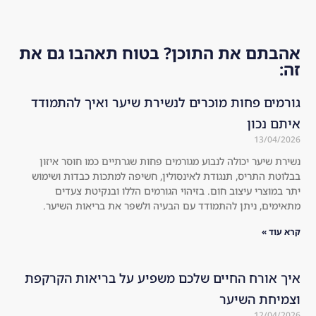
alt
ab
nd
hie
out 
ed!
r 
the 
אהבתם את התוכן? בטוח תאהבו גם את
an
co
זה:
d 
mp
str
any
גורמים פחות מוכרים לנשירת שיער ואיך להתמודד
on
. I 
איתם נכון
ger 
dec
13/04/2026
co
ide
נשירת שיער יכולה לנבוע מגורמים פחות שגרתיים כמו חוסר איזון
mp
d 
בבלוטת התריס, תנגודת לאינסולין, חשיפה למתכות כבדות ושימוש
are
to 
יתר במוצרי עיצוב חום. בזיהוי הגורמים הללו ובנקיטת צעדים
d 
try 
מתאימים, ניתן להתמודד עם הבעיה ולשפר את בריאות השיער.
to 
the 
the 
kit 
קרא עוד »
usu
an
al 
d I 
איך אורח החיים שלכם משפיע על בריאות הקרקפת
sha
wa
וצמיחת השיער
mp
s 
12/04/2026