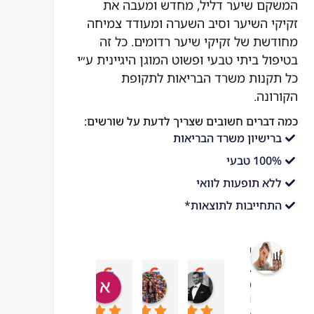
המשקם שיער דליל, מחדש ומעבה את
זקיקי השיער וסיב השערה ומעודד צמיחה
מחודשת של זקיקי שיער רדומים. כל זה
בטיפול ביתי טבעי ופשוט המוגן היגיינית ע״י
כל תקנות משרד הבריאות לתקופת
הקורונה.
כמה דברים חשובים שצריך לדעת על שורשים:
ברישיון משרד הבריאות
100% טבעי
ללא תופעות לוואי
התחייבות לתוצאות*
שורשים
בריאות
עדן בן עזרא
adi ben hamo
אושר בטיטו
mar chai
מהטבע
10:43 06 Jul 23
09:24 19 Sep 23
04:54 22 Sep 23
13:57 01 Oct 23
4.1
מבוסס