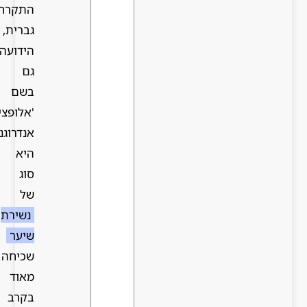
התקרחות
גברית,
הידועה
גם
בשם
'אלופציה
אנדרוגנתית',
היא
סוג
של
נשירת
שיער
שכיחה
מאוד
בקרב