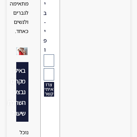
מתאימה
י
לגברים
ב
ולנשים
-
כאחד.
י
פ
ו
באילו
מקרים
צרו
איתי
נבצע
קשר
השתלת
שיער?
נוכל