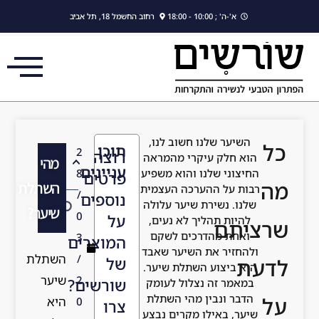
לתוכן
א'-ה' ; 10:00 - 18:00
רחוב החשמל 18, תל אביב
השיער שלנו חשוב לנו,
תוכן
2
רוצה
הוא חלק עיקרי מהמראה
מהי
עניינים
החיצוני שלנו והוא משפיע
8
פרטים
השתלת
רבות על ההערכה העצמית
/
נוספים
שלנו. נשירת שיער עלולה
שיער?
0
על
להיות תהליך לא נעים,
ציתם
ואחת מהדרכים לשקם
3
המוצרים
ולהחזיר את השיער שאבד
השתלת
/
של
עת
היא ביצוע השתלת שיער.
שיער
2
שורשים?
במאמר זה נצלול לעומק
הדבר ונבין מהי השתלת
היא
0
צרו
שיער, באילו מקרים נבצע