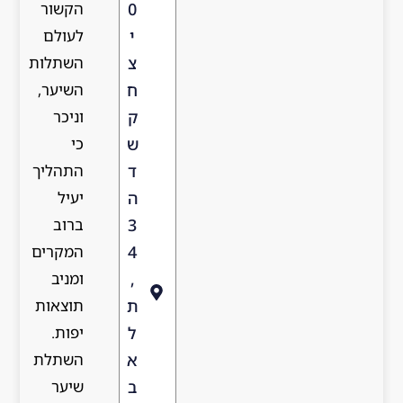
הקשור
0
לעולם
י
השתלות
צ
השיער,
ח
וניכר
ק
כי
ש
התהליך
ד
יעיל
ה
ברוב
3
המקרים
4
ומניב
,
תוצאות
ת
יפות.
ל
השתלת
א
שיער
ב