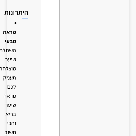
היתרונות
מראה
טבעי
:
השתלת
שיער
מוצלחת
תעניק
לכם
מראה
שיער
בריא
והכי
חשוב