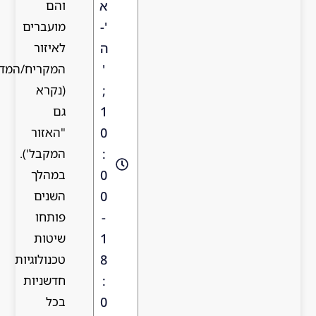
והם
א
מועברים
'-
לאיזור
ה
המקריח/המדולל
'
(נקרא
;
גם
1
"האזור
0
המקבל').
:
במהלך
0
השנים
0
פותחו
-
שיטות
1
טכנולוגיות
8
חדשניות
:
בכל
0