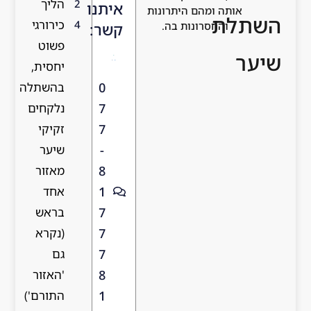
הליך
2
איתנו
אותה ומהם היתרונות
תלת
כירורגי
4
והחסרונות בה.
קשר:
פשוט
ר
יחסית,
בהשתלה
0
נלקחים
7
זקיקי
7
שיער
-
מאזור
8
אחד
1
בראש
7
(נקרא
7
גם
7
'האזור
8
התורם')
1