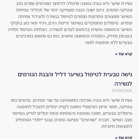
ryo
lon
נשירת שיער היא בעיה נפוצה שיכולה להיווצר מגורמים שונים כגון
גנטיקה וסטרס. כיום ישנה הבנה מעמיקה יותר של תהליכי צמיחת
ne!
ger 
השיער ומוצעים פתרונות מגוונים לטיפול בנשירה ולעידוד צמיחה
!! 
visi
מחדש. טיפולים מתמקדים בשיפור זרימת הדם, גירוי תאי גזע בזקיקי
Swi
ble 
השיער והתאמה אישית בהתאם לגורם לנשירה. הצלחת הטיפול תלויה
tch 
at 
באבחון מדויק, התמדה והתאמה אישית, כמו גם שימוש במרכיבים
to 
all, 
טבעיים ללא תופעות לוואי.
a 
the
קרא עוד »
nat
re 
ura
is 
l 
no 
גישה טבעית לטיפול בשיער דליל והבנת הגורמים
roo
she
לנשירה
t 
ddi
05/04/2026
sha
ng 
נשירת שיער היא בעיה שכיחה המשפיעה על שני המינים. גורמים כמו
mp
at 
גנטיקה, חוסר איזון הורמונלי ותזונה לקויה יכולים להוביל לתופעה.
oo!
all 
טיפולים טבעיים, תזונה מאוזנת והפחתת מתח יכולים לסייע בשיפור
!! 
an
מצב השיער. חברת "שורשים" מציעה פתרון טבעי ייחודי המתחייב
You 
d 
לתוצאות חיוביות.
will 
the 
קרא עוד »