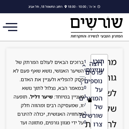
לתוכן
א'-ה' ; 10:00 - 18:00
רחוב החשמל 18, תל אביב
מה
תוכן
1
ברוכים הבאים לעולם המרתק של
רוצה
עניינים
1
השיער האנושי, נושא שאף פעם לא
פרטים
גורם
/
פסק להפליא ולעניין את האדם.
נוספים
0
במאמר הבא, נצלול לתוך נושא
על
לשיער
1
מעניין במיוחד:
שיער דליל.
תופעה
המוצרים
/
זו, שמעסיקה רבים ומהווה חלק
של
שלך
2
מהחוויה האנושית, יכולה להיגרם
שורשים?
להיראות
0
על ידי מגוון גורמים, מתזונה ועד
צרו