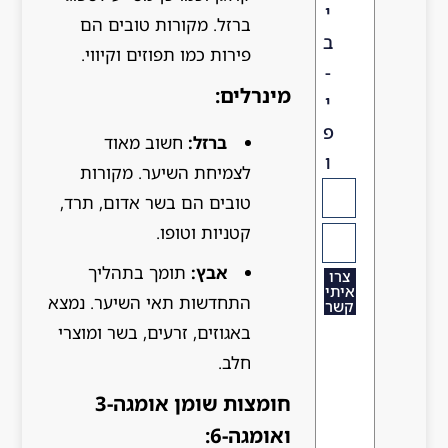
י
ברזל. מקורות טובים הם
ב
פירות כמו תפוזים וקיווי.
-
מינרלים:
י
פ
ברזל:
חשוב מאוד
ו
לצמיחת השיער. מקורות
טובים הם בשר אדום, תרד,
קטניות וטופו.
אבץ:
תומך בתהליך
צרו
איתי
התחדשות תאי השיער. נמצא
קשר
באגוזים, זרעים, בשר ומוצרי
חלב.
חומצות שומן אומגה-3
ואומגה-6: