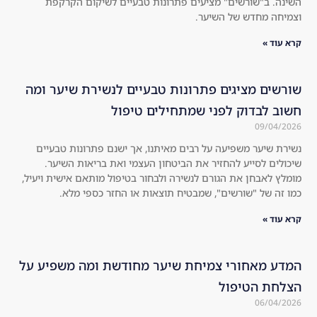
השינה. ב"שורשים" מציעים פתרונות טבעיים לשיקום הקרקפת
I'm 
t it 
וצמיחה מחדש של השיער.
not 
wo
קרא עוד »
on
rke
e 
d 
to 
am
שורשים מציגים פתרונות טבעיים לנשירת שיער ומה
jus
azi
חשוב לבדוק לפני שמתחילים טיפול
t 
ngl
09/04/2026
ind
y.
נשירת שיער משפיעה על רבים מאיתנו, אך ישנם פתרונות טבעיים
ulg
Th
שיכולים לסייע להחזיר את הביטחון העצמי ואת בריאות השיער.
e. 
e 
מומלץ לאבחן את הגורם לנשירה ולבחור בטיפול מותאם אישית ויעיל,
Hig
hol
כמו זה של "שורשים", שמבטיח תוצאות או החזר כספי מלא.
hly 
es 
rec
in 
קרא עוד »
om
the 
me
hai
המדע מאחורי צמיחת שיער מחודשת ומה משפיע על
nd 
r 
הצלחת הטיפול
to 
are 
06/04/2026
eve
no 