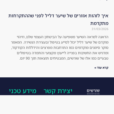
see 
hai
the 
r 
res
loo
איך לזהות אזורים של שיער דליל לפני שההתקרחות
ult
ks 
מתקדמת
s 
mu
31/03/2026
for 
ch 
הדאגה למראה השיער משפיעה על הביטחון העצמי שלנו, וזיהוי
you
thi
מוקדם של שיער דליל יכול לסייע בטיפול ובעצירת הנשירה. המאמר
rse
cke
סוקר סימנים מוקדמים כמו התרחבות מפרצים והידללות הקודקוד,
lf!
r 
ומדגיש את החשיבות בפנייה לייעוץ מקצועי והתמדה בטיפולים
טבעיים כמו אלו של שורשים, המבטיחים תוצאות תוך 90 יום.
an
d 
קרא עוד »
he
alt
hie
יצירת קשר
מידע טכני
r.
I 
הפורמולה של
077-
הצהרת
hig
שורשים מורכבת
8177781
נגישות
hly 