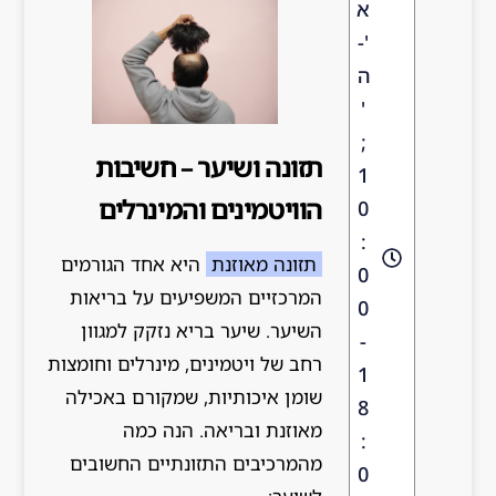
א
'-
ה
'
;
תזונה ושיער – חשיבות
1
הוויטמינים והמינרלים
0
:
תזונה מאוזנת
היא אחד הגורמים
0
המרכזיים המשפיעים על בריאות
0
השיער. שיער בריא נזקק למגוון
-
רחב של ויטמינים, מינרלים וחומצות
1
שומן איכותיות, שמקורם באכילה
8
מאוזנת ובריאה. הנה כמה
:
מהמרכיבים התזונתיים החשובים
0