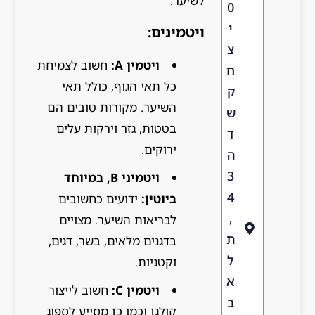
לשיער:
0
י
ויטמינים:
צ
ויטמין A:
חשוב לצמיחת
ח
כל תאי הגוף, כולל תאי
ק
השיער. מקורות טובים הם
ש
בטטות, גזר וירקות עלים
ד
ירוקים.
ה
3
ויטמיני B, במיוחד
4
ביוטין:
ידועים כחשובים
,
לבריאות השיער. מצויים
ת
בדגנים מלאים, בשר, דגים,
ל
וקטניות.
א
ויטמין C:
חשוב לייצור
ב
קולגן וכמו כן מסייע לספוג