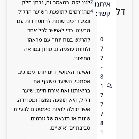
2
לגנטיקה. במאמר זה, נבחן חלק
איתנו
דליל?
4
מהגורמים לתופעת השיער הדליל
קשר:
ונציג דרכים שונות להתמודדות עם
הבעיה, כדי לאפשר לכל אחד
0
להרגיש בנוח יותר עם מראהו
7
ולחוות עוצמה וביטחון במראה
7
החיצוני.
-
השיער האנושי, הינו יותר ממרכיב
8
אסתטי, השיער משקף את
1
בריאותנו ואת אורח חיינו. שיער
7
דליל, היא תופעה נפוצה ומטרידה,
7
אשר יכולה להיות סימפטום לבעיות
7
שונות או תוצאה של גורמים
8
סביבתיים ואישיים.
1