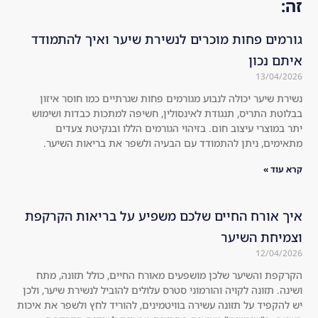
זה:
d 
mp
str
any
גורמים פחות מוכרים לנשירת שיער ואיך להתמודד
on
. I 
איתם נכון
ger 
dec
13/04/2026
co
ide
נשירת שיער יכולה לנבוע מגורמים פחות שגרתיים כמו חוסר איזון
mp
d 
בבלוטת התריס, תנגודת לאינסולין, חשיפה למתכות כבדות ושימוש
are
to 
יתר במוצרי עיצוב חום. בזיהוי הגורמים הללו ובנקיטת צעדים
d 
try 
מתאימים, ניתן להתמודד עם הבעיה ולשפר את בריאות השיער.
to 
the 
the 
kit 
קרא עוד »
usu
an
al 
d I 
איך אורח החיים שלכם משפיע על בריאות הקרקפת
sha
wa
וצמיחת השיער
mp
s 
12/04/2026
oos
sur
, 
pri
הקרקפת והשיער שלכן מושפעים מאורח החיים, כולל תזונה, מתח
ושינה. תזונה לקויה והורמוני סטרס עלולים להוביל לנשירת שיער, ולכן
an
sed 
יש להקפיד על תזונה עשירה בוויטמינים, להוריד לחץ ולשפר את איכות
d 
tha