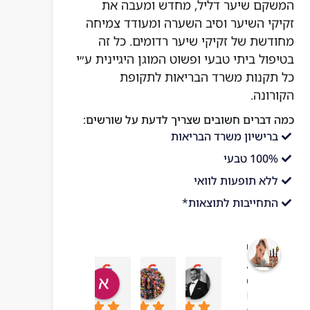
המשקם שיער דליל, מחדש ומעבה את
זקיקי השיער וסיב השערה ומעודד צמיחה
מחודשת של זקיקי שיער רדומים. כל זה
בטיפול ביתי טבעי ופשוט המוגן היגיינית ע״י
כל תקנות משרד הבריאות לתקופת
הקורונה.
כמה דברים חשובים שצריך לדעת על שורשים:
ברישיון משרד הבריאות
100% טבעי
ללא תופעות לוואי
התחייבות לתוצאות*
שורשים
בריאות
עדן בן עזרא
adi ben hamo
אושר בטיטו
mar chai
מהטבע
10:43 06 Jul 23
09:24 19 Sep 23
04:54 22 Sep 23
13:57 01 Oct 23
4.1
מבוסס