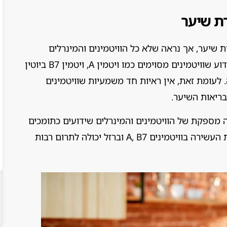
רת שיער
ת שיער, אך נראה שלא כל הוויטמינים והמינרלים
בדיאטה קשורים באופן ישיר לבריאות השיער. ידוע שוויטמינים מסוימים כמו ויטמין A, ויטמין B7 ביוטין
 לעומת זאת, אין ראיות חד משמעיות שוויטמינים
 מספקת של הוויטמינים והמינרלים שידועים כתומכים
בבריאות השיער ומונעים נשירה. דיאטה מאוזנת העשירה בוויטמינים A, B7 וברזל יכולה לתרום רבות