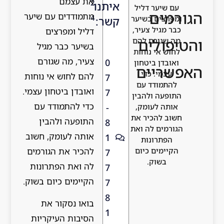
את עצמם
2
איתנו
עם שיער דליל
הגורמים
מתמודדים עם שיער
4
ומפרצים בשיער
קשר:
כבר מגיל צעיר,
דליל ומפרצים
והטיפולים
מה שגורם להם
בשיער כבר מגיל
לחוש אי נוחות
צעיר, מה שגורם
0
ואובדן ביטחון
האפשריים
עצמי. כדי
להם לחוש אי נוחות
7
להתמודד עם
ואובדן ביטחון עצמי.
7
התופעה ולהבין
כדי להתמודד עם
-
אותה לעומק,
חשוב להכיר את
התופעה ולהבין
8
הגורמים לה ואת
אותה לעומק, חשוב
1
הפתרונות
להכיר את הגורמים
הקיימים כיום
7
בשוק.
לה ואת הפתרונות
7
הקיימים כיום בשוק.
7
8
בואו נסקור את
1
הסיבות העיקריות