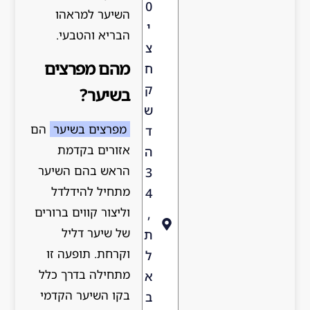
0
השיער למראהו
י
הבריא והטבעי.
צ
מהם מפרצים
ח
ק
בשיער?
ש
מפרצים בשיער
הם
ד
אזורים בקדמת
ה
הראש בהם השיער
3
מתחיל להידלדל
4
וליצור קווים ברורים
,
של שיער דליל
ת
וקרחת. תופעה זו
ל
מתחילה בדרך כלל
א
בקו השיער הקדמי
ב