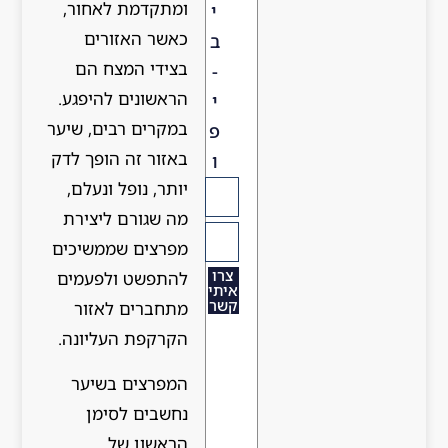
ומתקדמת לאחור,
י
כאשר האזורים
ב
בצידי המצח הם
-
הראשונים להיפגע.
י
במקרים רבים, שיער
פ
באזור זה הופך לדק
ו
יותר, נופל ונעלם,
מה שגורם ליצירת
מפרצים שממשיכים
צרו
להתפשט ולפעמים
איתי
קשר
מתחברים לאזור
הקרקפת העליונה.
המפרצים בשיער
נחשבים לסימן
הראשון של