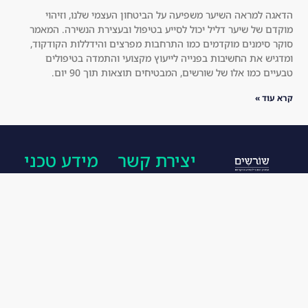
for 
ch 
הדאגה למראה השיער משפיעה על הביטחון העצמי שלנו, וזיהוי
you
thi
מוקדם של שיער דליל יכול לסייע בטיפול ובעצירת הנשירה. המאמר
rse
cke
סוקר סימנים מוקדמים כמו התרחבות מפרצים והידללות הקודקוד,
lf!
r 
ומדגיש את החשיבות בפנייה לייעוץ מקצועי והתמדה בטיפולים
טבעיים כמו אלו של שורשים, המבטיחים תוצאות תוך 90 יום.
an
d 
קרא עוד »
he
alt
hie
יצירת קשר
מידע טכני
r.
I 
הפורמולה של
077-
הצהרת
hig
שורשים מורכבת
8177781
נגישות
hly 
מחומרים טבעיים
rec
א'-ה' ; 10:00
מדיניות
om
בלבד, ללא תופעות
- 18:00
פרטיות
me
לוואי ובאישור
רחוב החשמל
אחריות
nd 
משרד הבריאות.
18, תל אביב
any
בנייה, ניהול
אנו
מתחייבים*