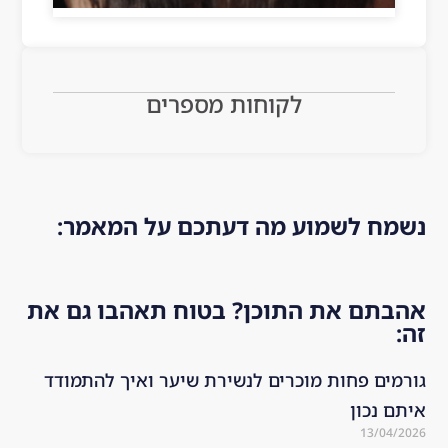
ng!
ra
tai
!! 
m 
n 
Th
an
are
e 
d 
as.
לקוחות מספרים
hai
res
Hig
r is 
ear
hly 
mu
che
rec
ch 
d a 
om
he
bit 
me
נשמח לשמוע מה דעתכם על המאמר:
alt
ab
nd
hie
out 
ed!
r 
the 
אהבתם את התוכן? בטוח תאהבו גם את
an
co
זה:
d 
mp
str
any
גורמים פחות מוכרים לנשירת שיער ואיך להתמודד
on
. I 
איתם נכון
ger 
dec
13/04/2026
co
ide