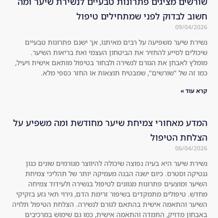
שורשים מציגים פתרונות טבעיים לנשירת שיער ומה
jus
azi
חשוב לבדוק לפני שמתחילים טיפול
t 
ngl
09/04/2026
ind
y.
נשירת שיער משפיעה על רבים מאיתנו, אך ישנם פתרונות טבעיים
ulg
Th
שיכולים לסייע להחזיר את הביטחון העצמי ואת בריאות השיער.
e. 
e 
מומלץ לאבחן את הגורם לנשירה ולבחור בטיפול מותאם אישית ויעיל,
Hig
hol
כמו זה של "שורשים", שמבטיח תוצאות או החזר כספי מלא.
hly 
es 
rec
in 
קרא עוד »
om
the 
me
hai
המדע מאחורי צמיחת שיער מחודשת ומה משפיע על
nd 
r 
הצלחת הטיפול
to 
are 
06/04/2026
eve
no 
ryo
lon
נשירת שיער היא בעיה נפוצה שיכולה להיווצר מגורמים שונים כגון
גנטיקה וסטרס. כיום ישנה הבנה מעמיקה יותר של תהליכי צמיחת
ne!
ger 
השיער ומוצעים פתרונות מגוונים לטיפול בנשירה ולעידוד צמיחה
!! 
visi
מחדש. טיפולים מתמקדים בשיפור זרימת הדם, גירוי תאי גזע בזקיקי
Swi
ble 
השיער והתאמה אישית בהתאם לגורם לנשירה. הצלחת הטיפול תלויה
tch 
at 
באבחון מדויק, התמדה והתאמה אישית, כמו גם שימוש במרכיבים