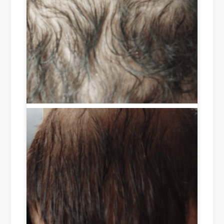
sho
ut 
ng 
rt 
suc
an
tim
ces
d 
e 
s, I 
als
of 
sa
o 
les
w 
hel
s 
an 
pin
tha
adv
g 
n 
erti
to 
tw
se
enc
o 
me
our
we
nt 
ag
eks 
of 
e 
are 
Ro
gro
sim
ots 
wt
ply 
on 
h 
am
Ins
in 
azi
tag
cer