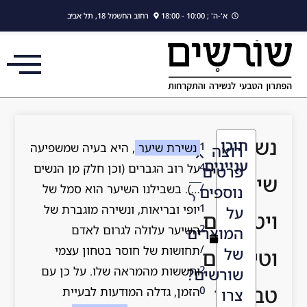
לתוכן
א'-ה' ; 10:00 - 18:00
רחוב החשמל 18, תל אביב
נשירת
תוכן
1
נשירת שיער
, היא בעיה שמשפיעה
רוצה
עניינים
4
על רוב הגברים (וכן חלק מן הנשים
פרטים
שיער,
/
…). בשבילנו השיער הוא סמל של
נוספים
1
יופי ובריאות, ונשירה מוגברת של
על
ויטמינים
2
השיער עלולה לגרום לאדם
המוצרים
/
תחושות של חוסר בטחון עצמי
של
וטיפולים
2
וחששות מהמראה שלו. על כן עם
שורשים?
טבעיים
0
הזמן, גדלה המודעות לבעיית
צרו