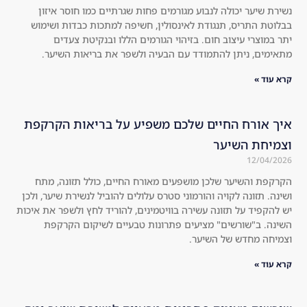
נשירת שיער יכולה לנבוע מגורמים פחות שגרתיים כמו חוסר איזון
mp
d 
בבלוטת התריס, תנגודת לאינסולין, חשיפה למתכות כבדות ושימוש
are
to 
יתר במוצרי עיצוב חום. בזיהוי הגורמים הללו ובנקיטת צעדים
d 
try 
מתאימים, ניתן להתמודד עם הבעיה ולשפר את בריאות השיער.
to 
the 
the 
kit 
קרא עוד »
usu
an
al 
d I 
איך אורח החיים שלכם משפיע על בריאות הקרקפת
sha
wa
וצמיחת השיער
mp
s 
12/04/2026
oos
sur
, 
pri
הקרקפת והשיער שלכן מושפעים מאורח החיים, כולל תזונה, מתח
ושינה. תזונה לקויה והורמוני סטרס עלולים להוביל לנשירת שיער, ולכן
an
sed 
יש להקפיד על תזונה עשירה בוויטמינים, להוריד לחץ ולשפר את איכות
d 
tha
השינה. ב"שורשים" מציעים פתרונות טבעיים לשיקום הקרקפת
I'm 
t it 
וצמיחה מחדש של השיער.
not 
wo
קרא עוד »
on
rke
e 
d 
to 
am