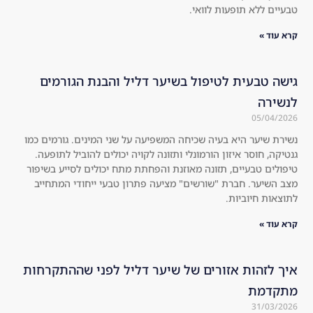
to 
all, 
טבעיים ללא תופעות לוואי.
a 
the
קרא עוד »
nat
re 
ura
is 
l 
no 
גישה טבעית לטיפול בשיער דליל והבנת הגורמים
roo
she
לנשירה
t 
ddi
05/04/2026
sha
ng 
נשירת שיער היא בעיה שכיחה המשפיעה על שני המינים. גורמים כמו
mp
at 
גנטיקה, חוסר איזון הורמונלי ותזונה לקויה יכולים להוביל לתופעה.
oo!
all 
טיפולים טבעיים, תזונה מאוזנת והפחתת מתח יכולים לסייע בשיפור
!! 
an
מצב השיער. חברת "שורשים" מציעה פתרון טבעי ייחודי המתחייב
You 
d 
לתוצאות חיוביות.
will 
the 
קרא עוד »
see 
hai
the 
r 
res
loo
איך לזהות אזורים של שיער דליל לפני שההתקרחות
ult
ks 
מתקדמת
s 
mu
31/03/2026