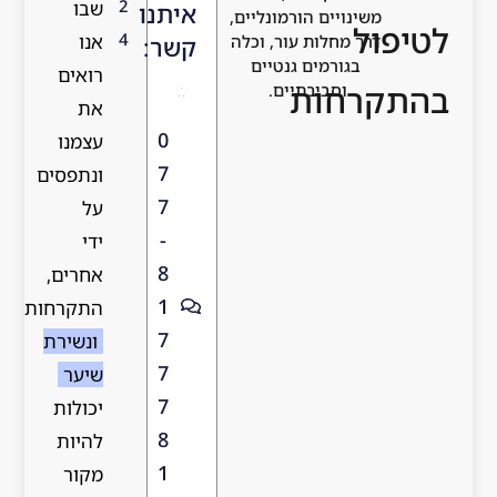
2
שבו
איתנו
משינויים הורמונליים,
טיפול
4
אנו
דרך מחלות עור, וכלה
קשר:
בגורמים גנטיים
רואים
התקרחות
וסביבתיים.
את
0
עצמנו
7
ונתפסים
7
על
-
ידי
8
אחרים,
1
התקרחות
7
ונשירת
7
שיער
7
יכולות
8
להיות
1
מקור