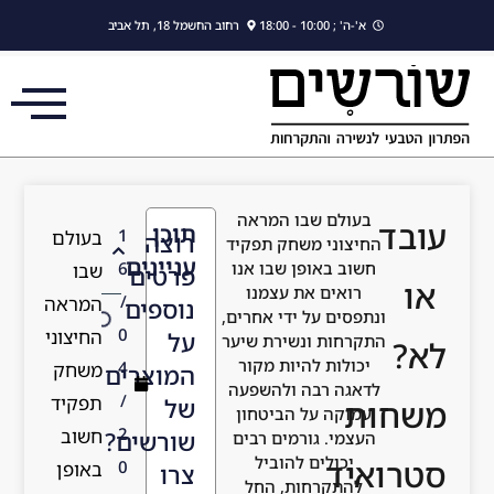
לתוכן
א'-ה' ; 10:00 - 18:00
רחוב החשמל 18, תל אביב
בעולם שבו המראה
ובד
תוכן
1
בעולם
רוצה
החיצוני משחק תפקיד
עניינים
חשוב באופן שבו אנו
6
שבו
פרטים
או
רואים את עצמנו
/
המראה
נוספים
ונתפסים על ידי אחרים,
0
החיצוני
על
התקרחות ונשירת שיער
א?
יכולות להיות מקור
4
משחק
המוצרים
לדאגה רבה ולהשפעה
/
תפקיד
של
שחות
עמוקה על הביטחון
2
חשוב
שורשים?
העצמי. גורמים רבים
יכולים להוביל
טרואיד
0
באופן
צרו
להתקרחות, החל