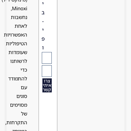
י
Minoxi,
ב
נחשבות
-
לאחת
י
האפשרויות
פ
הטיפוליות
ו
שעומדות
לרשותנו
כדי
להתמודד
צרו
איתי
עם
קשר
סוגים
מסוימים
של
התקרחות,