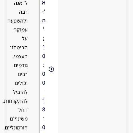
א
לדאגה
'-
רבה
ה
ולהשפעה
'
עמוקה
;
על
1
הביטחון
0
העצמי.
:
גורמים
0
רבים
0
יכולים
-
להוביל
1
להתקרחות,
8
החל
:
משינויים
0
הורמונליים,