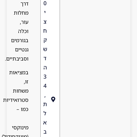
0
דרך
י
מחלות
צ
עור,
ח
וכלה
ק
בגורמים
ש
גנטיים
ד
וסביבתיים.
ה
במציאות
3
זו,
4
משחות
,
סטרואידיות
ת
כמו –
ל
א
מינוקסי
ב
(מינוקסידיל)