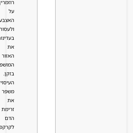
רוזמרין
על
האצבעות
ולעסות
בעדינות
את
האזור
המושפע
בזקן.
העיסוי
משפר
את
זרימת
הדם
לקרקפת,