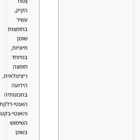
צמח
הקיק,
עשיר
בחומצות
שומן
חיוניות,
במיוחד
חומצה
ריצינולאית,
הידועה
בתכונותיה
האנטי-דלקתיות
והאנטי-בקטריאליות.
השימוש
בשמן