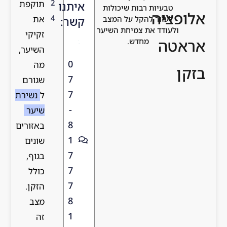
2
תוקפת
איתנו
טבעיות רבות שיכולות
פציה
4
את
לעזור להקל על המצב
קשר:
ולעודד את צמיחת השיער
זקיקי
טה
מחדש.
השיער,
0
מה
ן
7
שגורם
7
ל
נשירת
-
שיער
8
באזורים
1
שונים
7
בגוף,
7
כולל
7
הזקן.
8
מצב
1
זה