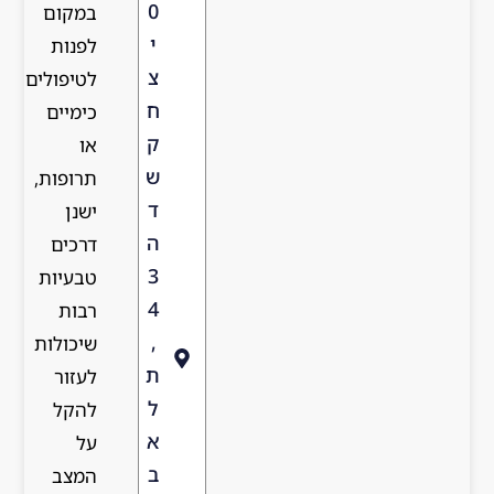
0
במקום
י
לפנות
צ
לטיפולים
ח
כימיים
ק
או
ש
תרופות,
ד
ישנן
ה
דרכים
3
טבעיות
4
רבות
,
שיכולות
ת
לעזור
ל
להקל
א
על
ב
המצב