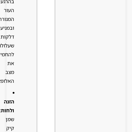
בהרגעת
העור
המגורה
ובמניעת
דלקות
שעלולות
להחמיר
את
מצב
האלופציה.
הזנה
ולחות:
שמן
קיק