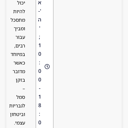
א
יכול
'-
להיות
ה
מתסכל
'
ומביך
;
עבור
1
רבים,
0
במיוחד
:
כאשר
0
מדובר
0
בזקן
-
–
1
סמל
8
לגבריות
:
וביטחון
0
עצמי.