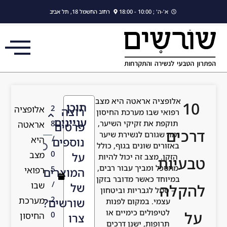
לתוכן
א'-ה' ; 10:00 - 18:00
רחוב החשמל 18, תל אביב
אלופציה אראטה היא מצב
תוכן
2
אלופציה
רוצה
רפואי שבו מערכת החיסון
עניינים
תוקפת את זקיקי השיער,
8
אראטה
פרטים
ים
מה שגורם לנשירת שיער
/
היא
נוספים
באזורים שונים בגוף, כולל
0
מצב
על
הזקן. מצב זה יכול להיות
יות
מתסכל ומביך עבור רבים,
5
רפואי
המוצרים
במיוחד כאשר מדובר בזקן
/
שבו
של
לה
– סמל לגבריות וביטחון
2
מערכת
שורשים?
עצמי. במקום לפנות
לטיפולים כימיים או
0
החיסון
צרו
תרופות, ישנן דרכים