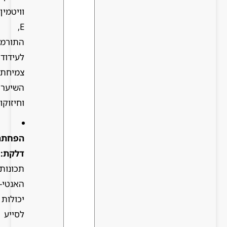
וויטמין
E,
התורמים
לעידוד
צמיחת
השיער
וחיזוקו.
הפחתת
דלקת:
תכונותיו
האנטי-דלקתיות
יכולות
לסייע