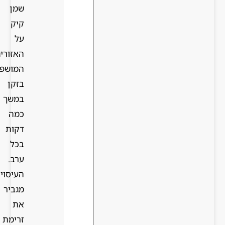
שמן
קיק
על
האזורים
המושפעים
בזקן
במשך
כמה
דקות
בכל
ערב.
העיסוי
מגביר
את
זרימת