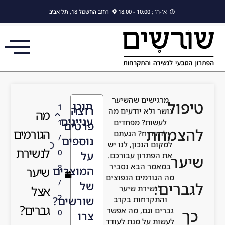
לתוכן
רחוב החשמל 18, תל אביב
יער
תוכן
1
רוצה
ים מה
מה
עניינים
דים
1
פרטים
הגורמים
עתם
/
נוספים
נו יש
לנשירת
0
על
רכם.
סביר
8
המוצרים
שיער
פוצים
/
של
אצל
ר
2
שורשים?
קרב
גברים?
 אפשר
0
צרו
לעודד