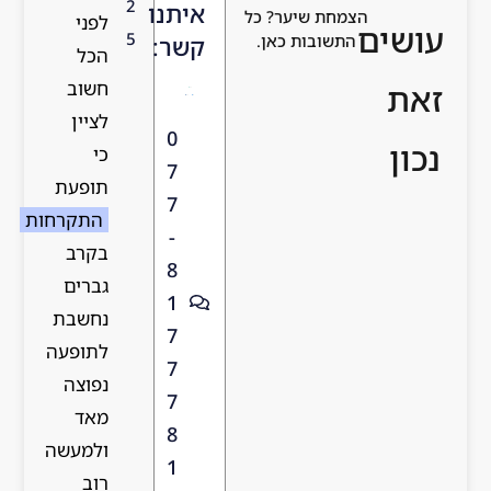
2
איתנו
 כל
לפני
5
ן.
קשר:
הכל
חשוב
לציין
0
כי
7
תופעת
7
התקרחות
-
בקרב
8
גברים
1
נחשבת
7
לתופעה
7
נפוצה
7
מאד
8
ולמעשה
1
רוב