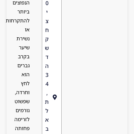
הנפוצים
0
ביותר
י
להתקרחות
צ
או
ח
נשירת
ק
שיער
ש
בקרב
ד
גברים
ה
הוא
3
לחץ
4
וחרדה,
,
שפשוט
ת
גורמים
ל
לזרימה
א
פחותה
ב