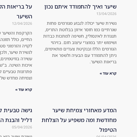
שיער ואיך להתמודד איתם נכון
על בריאות הק
13/04/2026
השיער
נשירת שיער יכולה לנבוע מגורמים פחות
12/04/2026
שגרתיים כמו חוסר איזון בבלוטת התריס,
הקרקפת והשיער ש
תנגודת לאינסולין, חשיפה למתכות כבדות
החיים, כולל תזונה,
ושימוש יתר במוצרי עיצוב חום. בזיהוי
לקויה והורמוני סט
הגורמים הללו ובנקיטת צעדים מתאימים,
לנשירת שיער, ולכן
ניתן להתמודד עם הבעיה ולשפר את
עשירה בוויטמינים,
בריאות השיער.
איכות השינה. ב"ש
פתרונות טבעיים 
קרא עוד »
וצמיחה מחדש של 
קרא עוד »
המדע מאחורי צמיחת שיער
גישה טבעית ל
מחודשת ומה משפיע על הצלחת
דליל והבנת הג
05/04/2026
הטיפול
נשירת שיער היא 
06/04/2026