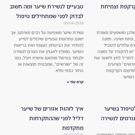
רקפת וצמיחת
טבעיים לנשירת שיער ומה חשוב
לבדוק לפני שמתחילים טיפול
09/04/2026
לכן מושפעים מאורח
נשירת שיער משפיעה על רבים מאיתנו, אך
 מתח ושינה. תזונה
ישנם פתרונות טבעיים שיכולים לסייע
רס עלולים להוביל
להחזיר את הביטחון העצמי ואת בריאות
 יש להקפיד על תזונה
השיער. מומלץ לאבחן את הגורם לנשירה
 להוריד לחץ ולשפר את
ולבחור בטיפול מותאם אישית ויעיל, כמו
ורשים" מציעים
זה של "שורשים", שמבטיח תוצאות או
לשיקום הקרקפת
החזר כספי מלא.
השיער.
קרא עוד »
טיפול בשיער
איך לזהות אזורים של שיער
ורמים לנשירה
דליל לפני שההתקרחות
מתקדמת
בעיה שכיחה המשפיעה
31/03/2026