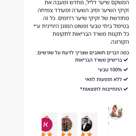
המשקם שיער דליל, מחדש ומעבה את
זקיקי השיער וסיב השערה ומעודד צמיחה
מחודשת של זקיקי שיער רדומים. כל זה
בטיפול ביתי טבעי ופשוט המוגן היגיינית ע״י
כל תקנות משרד הבריאות לתקופת
הקורונה.
כמה דברים חשובים שצריך לדעת על שורשים:
ברישיון משרד הבריאות
100% טבעי
ללא תופעות לוואי
התחייבות לתוצאות*
שורשים
בריאות
עדן בן עזרא
adi ben hamo
אושר בטיטו
mar chai
מהטבע
10:43 06 Jul 23
09:24 19 Sep 23
04:54 22 Sep 23
13:57 01 Oct 23
4.1
מבוסס